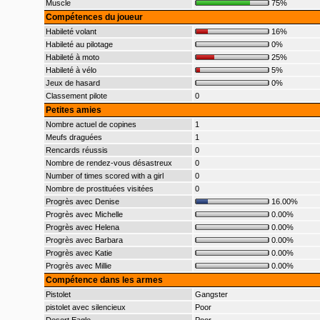
Muscle
75%
Compétences du joueur
Habileté volant
16%
Habileté au pilotage
0%
Habileté à moto
25%
Habileté à vélo
5%
Jeux de hasard
0%
Classement pilote
0
Petites amies
Nombre actuel de copines
1
Meufs draguées
1
Rencards réussis
0
Nombre de rendez-vous désastreux
0
Number of times scored with a girl
0
Nombre de prostituées visitées
0
Progrès avec Denise
16.00%
Progrès avec Michelle
0.00%
Progrès avec Helena
0.00%
Progrès avec Barbara
0.00%
Progrès avec Katie
0.00%
Progrès avec Millie
0.00%
Compétence dans les armes
Pistolet
Gangster
pistolet avec silencieux
Poor