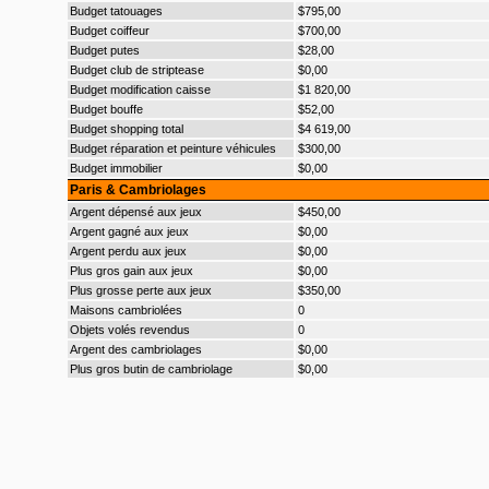
Budget tatouages
$795,00
Budget coiffeur
$700,00
Budget putes
$28,00
Budget club de striptease
$0,00
Budget modification caisse
$1 820,00
Budget bouffe
$52,00
Budget shopping total
$4 619,00
Budget réparation et peinture véhicules
$300,00
Budget immobilier
$0,00
Paris & Cambriolages
Argent dépensé aux jeux
$450,00
Argent gagné aux jeux
$0,00
Argent perdu aux jeux
$0,00
Plus gros gain aux jeux
$0,00
Plus grosse perte aux jeux
$350,00
Maisons cambriolées
0
Objets volés revendus
0
Argent des cambriolages
$0,00
Plus gros butin de cambriolage
$0,00