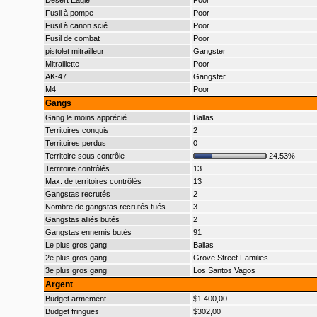
Desert Eagle
Poor
Fusil à pompe
Poor
Fusil à canon scié
Poor
Fusil de combat
Poor
pistolet mitrailleur
Gangster
Mitraillette
Poor
AK-47
Gangster
M4
Poor
Gangs
Gang le moins apprécié
Ballas
Territoires conquis
2
Territoires perdus
0
Territoire sous contrôle
24.53%
Territoire contrôlés
13
Max. de territoires contrôlés
13
Gangstas recrutés
2
Nombre de gangstas recrutés tués
3
Gangstas alliés butés
2
Gangstas ennemis butés
91
Le plus gros gang
Ballas
2e plus gros gang
Grove Street Families
3e plus gros gang
Los Santos Vagos
Argent
Budget armement
$1 400,00
Budget fringues
$302,00