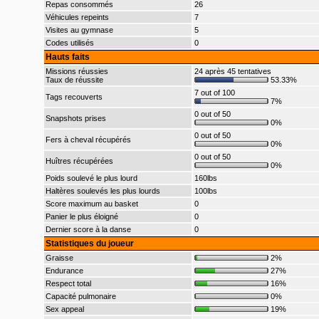
Repas consommés
26
Véhicules repeints
7
Visites au gymnase
5
Codes utilisés
0
Hauts faits
Missions réussies
24 après 45 tentatives
Taux de réussite
53.33%
7 out of 100
Tags recouverts
7%
0 out of 50
Snapshots prises
0%
0 out of 50
Fers à cheval récupérés
0%
0 out of 50
Huîtres récupérées
0%
Poids soulevé le plus lourd
160lbs
Haltères soulevés les plus lourds
100lbs
Score maximum au basket
0
Panier le plus éloigné
0
Dernier score à la danse
0
Statistiques du joueur
Graisse
2%
Endurance
27%
Respect total
16%
Capacité pulmonaire
0%
Sex appeal
19%