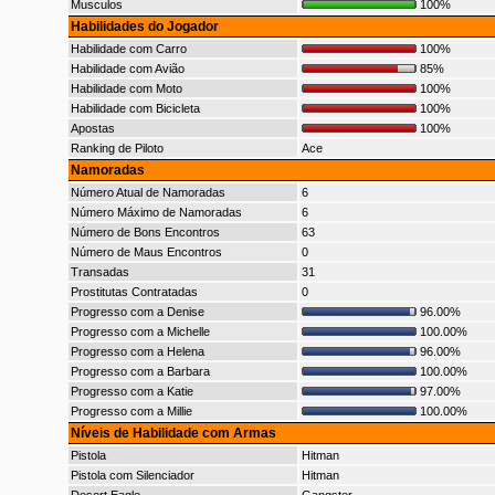
Musculos
100%
Habilidades do Jogador
Habilidade com Carro
100%
Habilidade com Avião
85%
Habilidade com Moto
100%
Habilidade com Bicicleta
100%
Apostas
100%
Ranking de Piloto
Ace
Namoradas
Número Atual de Namoradas
6
Número Máximo de Namoradas
6
Número de Bons Encontros
63
Número de Maus Encontros
0
Transadas
31
Prostitutas Contratadas
0
Progresso com a Denise
96.00%
Progresso com a Michelle
100.00%
Progresso com a Helena
96.00%
Progresso com a Barbara
100.00%
Progresso com a Katie
97.00%
Progresso com a Millie
100.00%
Níveis de Habilidade com Armas
Pistola
Hitman
Pistola com Silenciador
Hitman