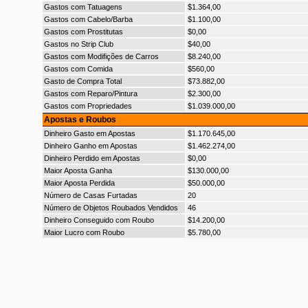
Gastos com Tatuagens
$1.364,00
Gastos com Cabelo/Barba
$1.100,00
Gastos com Prostitutas
$0,00
Gastos no Strip Club
$40,00
Gastos com Modifições de Carros
$8.240,00
Gastos com Comida
$560,00
Gasto de Compra Total
$73.882,00
Gastos com Reparo/Pintura
$2.300,00
Gastos com Propriedades
$1.039.000,00
Apostas e Roubos
Dinheiro Gasto em Apostas
$1.170.645,00
Dinheiro Ganho em Apostas
$1.462.274,00
Dinheiro Perdido em Apostas
$0,00
Maior Aposta Ganha
$130.000,00
Maior Aposta Perdida
$50.000,00
Número de Casas Furtadas
20
Número de Objetos Roubados Vendidos
46
Dinheiro Conseguido com Roubo
$14.200,00
Maior Lucro com Roubo
$5.780,00