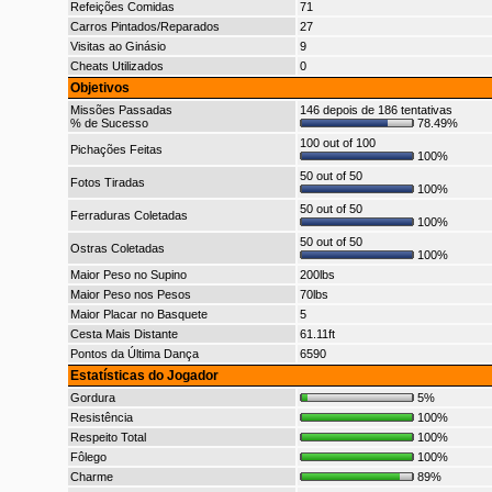
Refeições Comidas
71
Carros Pintados/Reparados
27
Visitas ao Ginásio
9
Cheats Utilizados
0
Objetivos
Missões Passadas
146 depois de 186 tentativas
% de Sucesso
78.49%
100 out of 100
Pichações Feitas
100%
50 out of 50
Fotos Tiradas
100%
50 out of 50
Ferraduras Coletadas
100%
50 out of 50
Ostras Coletadas
100%
Maior Peso no Supino
200lbs
Maior Peso nos Pesos
70lbs
Maior Placar no Basquete
5
Cesta Mais Distante
61.11ft
Pontos da Última Dança
6590
Estatísticas do Jogador
Gordura
5%
Resistência
100%
Respeito Total
100%
Fôlego
100%
Charme
89%