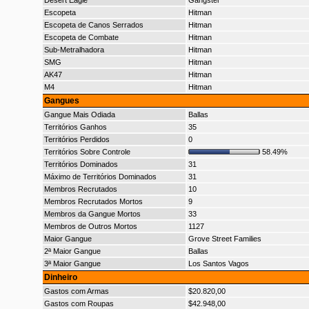
Desert Eagle
Gangster
Escopeta
Hitman
Escopeta de Canos Serrados
Hitman
Escopeta de Combate
Hitman
Sub-Metralhadora
Hitman
SMG
Hitman
AK47
Hitman
M4
Hitman
Gangues
Gangue Mais Odiada
Ballas
Territórios Ganhos
35
Territórios Perdidos
0
Territórios Sobre Controle
58.49%
Territórios Dominados
31
Máximo de Territórios Dominados
31
Membros Recrutados
10
Membros Recrutados Mortos
9
Membros da Gangue Mortos
33
Membros de Outros Mortos
1127
Maior Gangue
Grove Street Families
2ª Maior Gangue
Ballas
3ª Maior Gangue
Los Santos Vagos
Dinheiro
Gastos com Armas
$20.820,00
Gastos com Roupas
$42.948,00