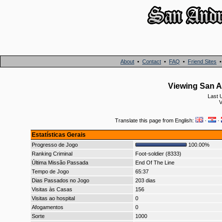
About
•
Contact
•
FAQ
•
Friend Sites
Viewing San A
Last 
V
Translate this page from English:
·
·
Estatísticas Gerais
Progresso de Jogo
100.00%
Ranking Criminal
Foot-soldier (8333)
Última Missão Passada
End Of The Line
Tempo de Jogo
65:37
Dias Passados no Jogo
203 dias
Visitas às Casas
156
Visitas ao hospital
0
Afogamentos
0
Sorte
1000