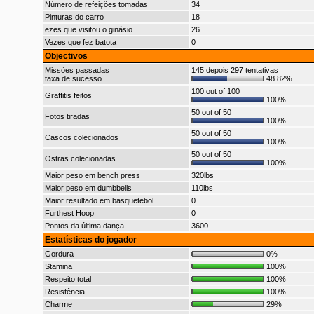
Número de refeições tomadas
34
Pinturas do carro
18
ezes que visitou o ginásio
26
Vezes que fez batota
0
Objectivos
Missões passadas
145 depois 297 tentativas
taxa de sucesso
48.82%
100 out of 100
Graffitis feitos
100%
50 out of 50
Fotos tiradas
100%
50 out of 50
Cascos colecionados
100%
50 out of 50
Ostras colecionadas
100%
Maior peso em bench press
320lbs
Maior peso em dumbbells
110lbs
Maior resultado em basquetebol
0
Furthest Hoop
0
Pontos da última dança
3600
Estatísticas do jogador
Gordura
0%
Stamina
100%
Respeito total
100%
Resistência
100%
Charme
29%