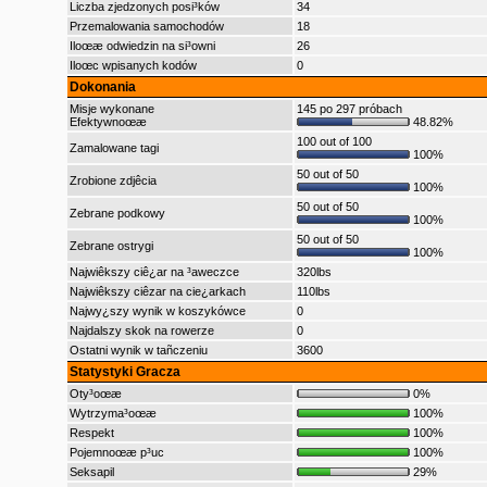
Liczba zjedzonych posi³ków
34
Przemalowania samochodów
18
Iloœæ odwiedzin na si³owni
26
Iloœc wpisanych kodów
0
Dokonania
Misje wykonane
145 po 297 próbach
Efektywnoœæ
48.82%
100 out of 100
Zamalowane tagi
100%
50 out of 50
Zrobione zdjêcia
100%
50 out of 50
Zebrane podkowy
100%
50 out of 50
Zebrane ostrygi
100%
Najwiêkszy ciê¿ar na ³aweczce
320lbs
Najwiêkszy ciêzar na cie¿arkach
110lbs
Najwy¿szy wynik w koszykówce
0
Najdalszy skok na rowerze
0
Ostatni wynik w tañczeniu
3600
Statystyki Gracza
Oty³oœæ
0%
Wytrzyma³oœæ
100%
Respekt
100%
Pojemnoœæ p³uc
100%
Seksapil
29%