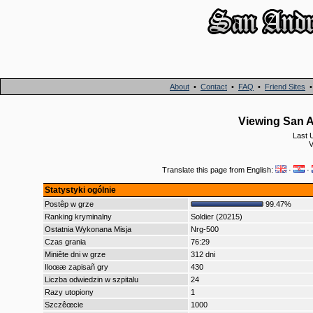
About
•
Contact
•
FAQ
•
Friend Sites
Viewing San An
Last 
V
Translate this page from English:
·
·
Statystyki ogólnie
Postêp w grze
99.47%
Ranking kryminalny
Soldier (20215)
Ostatnia Wykonana Misja
Nrg-500
Czas grania
76:29
Miniête dni w grze
312 dni
Iloœæ zapisañ gry
430
Liczba odwiedzin w szpitalu
24
Razy utopiony
1
Szczêœcie
1000