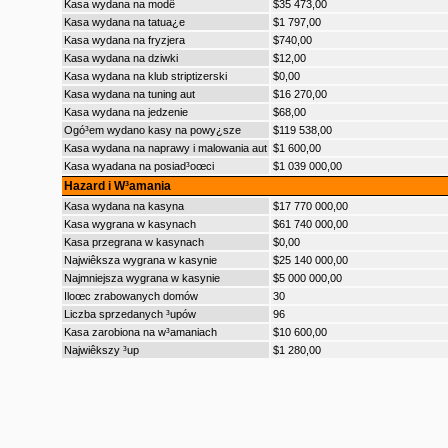
Kasa wydana na modê
$35 473,00
Kasa wydana na tatua¿e
$1 797,00
Kasa wydana na fryzjera
$740,00
Kasa wydana na dziwki
$12,00
Kasa wydana na klub striptizerski
$0,00
Kasa wydana na tuning aut
$16 270,00
Kasa wydana na jedzenie
$68,00
Ogó³em wydano kasy na powy¿sze
$119 538,00
Kasa wydana na naprawy i malowania aut
$1 600,00
Kasa wyadana na posiad³oœci
$1 039 000,00
Hazard i W³amania
Kasa wydana na kasyna
$17 770 000,00
Kasa wygrana w kasynach
$61 740 000,00
Kasa przegrana w kasynach
$0,00
Najwiêksza wygrana w kasynie
$25 140 000,00
Najmniejsza wygrana w kasynie
$5 000 000,00
Iloœc zrabowanych domów
30
Liczba sprzedanych ³upów
96
Kasa zarobiona na w³amaniach
$10 600,00
Najwiêkszy ³up
$1 280,00