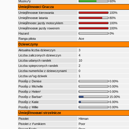
Musku³y
60%
Umiejêtnoœci Gracza
Umiejêtnoœæ kierowania
100%
Umiejêtnoœæ latania
80%
Umiejêtnoœc jazdy motocyklem
100%
Umiejêtnoœæ jazdy rowerem
100%
Hazard
0%
Ranga pilota
Ace
Dziewczyny
Aktualna liczba dziewczyn
3
Liczba zaliczonych dziewczyn
4
Liczba udanych randek
10
Liczba spieprzonych randek
2
Liczba numerków z dziewczynami
0
Liczba us³ug dziwek
1
Postêp z Denise
0.00%
Postêp z Michelle
0.00%
Postêp z Helen¹
0.00%
Postêp z Barbar¹
15.00%
Postêp z Katie
6.00%
Postêp z Millie
0.00%
Umiejêtnoœæi strzelnicze
Pistolet
Hitman
Pistolet z t³umikiem
Poor