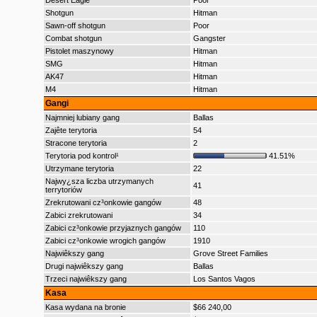
Desert Eagle
Poor
Shotgun
Hitman
Sawn-off shotgun
Poor
Combat shotgun
Gangster
Pistolet maszynowy
Hitman
SMG
Hitman
AK47
Hitman
M4
Hitman
Gangi
Najmniej lubiany gang
Ballas
Zajête terytoria
54
Stracone terytoria
2
Terytoria pod kontrol¹
41.51%
Utrzymane terytoria
22
Najwy¿sza liczba utrzymanych
41
terrytoriów
Zrekrutowani cz³onkowie gangów
48
Zabici zrekrutowani
34
Zabici cz³onkowie przyjaznych gangów
110
Zabici cz³onkowie wrogich gangów
1910
Najwiêkszy gang
Grove Street Families
Drugi najwiêkszy gang
Ballas
Trzeci najwiêkszy gang
Los Santos Vagos
Kasa
Kasa wydana na bronie
$66 240,00