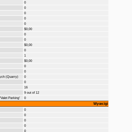
0
0
0
0
0
$0,00
0
0
$0,00
0
1
$0,00
0
0
nych (Quarry)
0
0
16
9 out of 12
alet Parking'
0
Wyœcigi
0
0
0
0
0