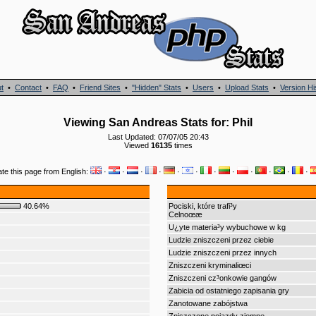
t
•
Contact
•
FAQ
•
Friend Sites
•
"Hidden" Stats
•
Users
•
Upload Stats
•
Version Hi
Viewing San Andreas Stats for: Phil
Last Updated: 07/07/05 20:43
Viewed
16135
times
ate this page from English:
·
·
·
·
·
·
·
·
·
·
·
·
40.64%
Pociski, które trafi³y
Celnoœæ
U¿yte materia³y wybuchowe w kg
Ludzie zniszczeni przez ciebie
Ludzie zniszczeni przez innych
Zniszczeni kryminaliœci
Zniszczeni cz³onkowie gangów
Zabicia od ostatniego zapisania gry
Zanotowane zabójstwa