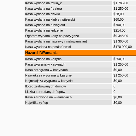
Kasa wydana na tatua¿e
$1 785,00
Kasa wydana na fryzjera
$1 250,00
Kasa wydana na dziwki
$28,00
Kasa wydana na klub striptizerski
$60,00
Kasa wydana na tuning aut
$700,00
Kasa wydana na jedzenie
$214,00
Ogó³em wydano kasy na powy¿sze
$9 348,00
Kasa wydana na naprawy i malowania aut
$1 300,00
Kasa wyadana na posiad³oœci
$170 000,00
Hazard i W³amania
Kasa wydana na kasyna
$250,00
Kasa wygrana w kasynach
$1 250,00
Kasa przegrana w kasynach
$0,00
Najwiêksza wygrana w kasynie
$1 250,00
Najmniejsza wygrana w kasynie
$0,00
Iloœc zrabowanych domów
0
Liczba sprzedanych ³upów
0
Kasa zarobiona na w³amaniach
$0,00
Najwiêkszy ³up
$0,00