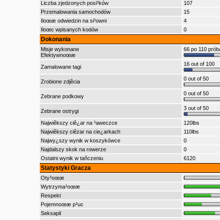
Liczba zjedzonych posi³ków
107
Przemalowania samochodów
15
Iloœæ odwiedzin na si³owni
4
Iloœc wpisanych kodów
0
Dokonania
Misje wykonane
66 po 110 prób
Efektywnoœæ
16 out of 100
Zamalowane tagi
0 out of 50
Zrobione zdjêcia
0 out of 50
Zebrane podkowy
3 out of 50
Zebrane ostrygi
Najwiêkszy ciê¿ar na ³aweczce
120lbs
Najwiêkszy ciêzar na cie¿arkach
110lbs
Najwy¿szy wynik w koszykówce
0
Najdalszy skok na rowerze
0
Ostatni wynik w tañczeniu
6120
Statystyki Gracza
Oty³oœæ
Wytrzyma³oœæ
Respekt
Pojemnoœæ p³uc
Seksapil