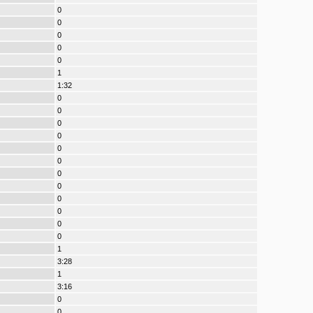
0
0
0
0
0
1
1:32
0
0
0
0
0
0
0
0
0
0
0
0
1
3:28
1
3:16
0
0