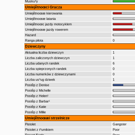
Musku³y
Umiejêtnoœci Gracza
Umiejêtnoœæ kierowania
Umiejêtnoœæ latania
Umiejêtnoœc jazdy motocyklem
Umiejêtnoœæ jazdy rowerem
Hazard
Ranga pilota
0
Dziewczyny
Aktualna liczba dziewczyn
1
Liczba zaliczonych dziewczyn
1
Liczba udanych randek
6
Liczba spieprzonych randek
0
Liczba numerków z dziewczynami
0
Liczba us³ug dziwek
1
Postêp z Denise
Postêp z Michelle
Postêp z Helen¹
Postêp z Barbar¹
Postêp z Katie
Postêp z Millie
Umiejêtnoœæi strzelnicze
Pistolet
Gangster
Pistolet z t³umikiem
Poor