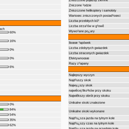
Zniszczone pojazdy ziemne
Zniczone ³odzie
Zniszczone helikoptery i samoloty
Wartoœc zniszczonych posiad³oœci
Liczba przebitych kó³
Liczba strza³ów w g³owê
ach
Wywo³ane po¿ary
60%
16%
Iloœæ ³apówek
Liczba zdobytych gwiazdek
0%
Liczba straconych gwiazdek
0%
Efektywnoœæ
Razy z³apany
6%
Najlepszy wyczyn
Najd³uszy skok
Najwy¿szy skok
najwiêcej fiko³ków przy skoku
Najwiêkszy obrót przy skoku
Unikalne skoki znalezione
0%
84%
Unikalne skoki wykonane
54%
Najd³u¿sza jazda na tylnym kole
35%
Najd³u¿szy czas na tylnym kole
62%
Najd³u¿sza jazda na przednim kole