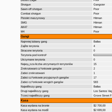
Desert Eagle
Poor
Shotgun
Gangster
Sawn-off shotgun
Poor
Combat shotgun
Poor
Pistolet maszynowy
Hitman
SMG
Hitman
AK47
Hitman
M4
Poor
Gangi
Najmniej lubiany gang
Ballas
Zajête terytoria
4
Stracone terytoria
0
Terytoria pod kontrol¹
Utrzymane terytoria
0
Najwy¿sza liczba utrzymanych terrytoriów
15
Zrekrutowani cz³onkowie gangów
2
Zabici zrekrutowani
1
Zabici cz³onkowie przyjaznych gangów
17
Zabici cz³onkowie wrogich gangów
583
Najwiêkszy gang
Ballas
Drugi najwiêkszy gang
Los Santos Va
Trzeci najwiêkszy gang
Grove Street F
Kasa
Kasa wydana na bronie
$2 700,00
Kasa wydana na modê
$2 699,00