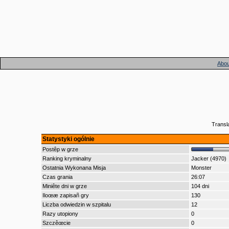
Abou
Transl
Statystyki ogólnie
Postêp w grze
Ranking kryminalny
Jacker (4970)
Ostatnia Wykonana Misja
Monster
Czas grania
26:07
Miniête dni w grze
104 dni
Iloœæ zapisañ gry
130
Liczba odwiedzin w szpitalu
12
Razy utopiony
0
Szczêœcie
0