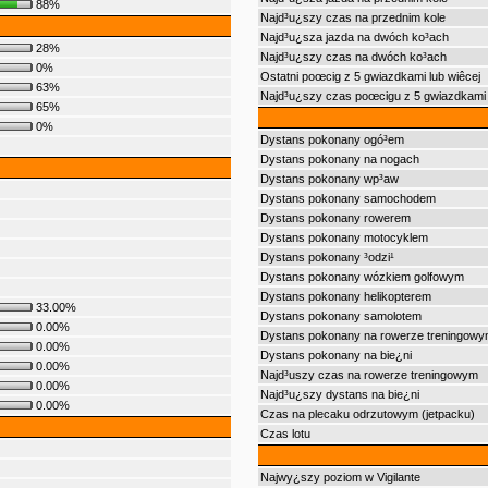
88%
Najd³u¿szy czas na przednim kole
Najd³u¿sza jazda na dwóch ko³ach
28%
Najd³u¿szy czas na dwóch ko³ach
0%
Ostatni poœcig z 5 gwiazdkami lub wiêcej
63%
Najd³u¿szy czas poœcigu z 5 gwiazdkami 
65%
0%
Dystans pokonany ogó³em
Dystans pokonany na nogach
Dystans pokonany wp³aw
Dystans pokonany samochodem
Dystans pokonany rowerem
Dystans pokonany motocyklem
Dystans pokonany ³odzi¹
Dystans pokonany wózkiem golfowym
Dystans pokonany helikopterem
33.00%
Dystans pokonany samolotem
0.00%
Dystans pokonany na rowerze treningowy
0.00%
Dystans pokonany na bie¿ni
0.00%
Najd³uszy czas na rowerze treningowym
0.00%
Najd³u¿szy dystans na bie¿ni
0.00%
Czas na plecaku odrzutowym (jetpacku)
Czas lotu
Najwy¿szy poziom w Vigilante