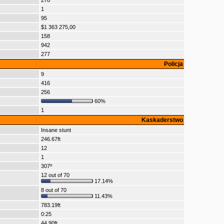
278
1
95
$1 363 275,00
158
942
277
Policja
9
416
256
60%
1
Kaskaderstwo
Insane stunt
246.67ft
12
1
307º
12 out of 70
17.14%
8 out of 70
11.43%
783.19ft
0:25
44.90ft