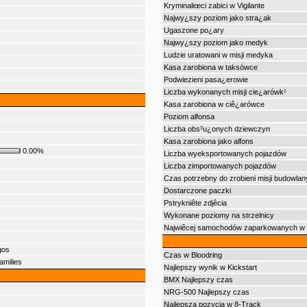
Kryminaliœci zabici w Vigilante
Najwy¿szy poziom jako stra¿ak
Ugaszone po¿ary
Najwy¿szy poziom jako medyk
Ludzie uratowani w misji medyka
Kasa zarobiona w taksówce
Podwiezieni pasa¿erowie
Liczba wykonanych misji cie¿arówk¹
Kasa zarobiona w ciê¿arówce
Poziom alfonsa
Liczba obs³u¿onych dziewczyn
Kasa zarobiona jako alfons
0.00%
Liczba wyeksportowanych pojazdów
Liczba zimportowanych pojazdów
Czas potrzebny do zrobieni misji budowla
Dostarczone paczki
Pstrykniête zdjêcia
Wykonane poziomy na strzelnicy
Najwiêcej samochodów zaparkowanych w 'V
gos
Czas w Bloodring
amilies
Najlepszy wynik w Kickstart
BMX Najlepszy czas
NRG-500 Najlepszy czas
Najlepsza pozycja w 8-Track