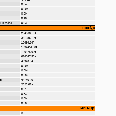
0:04
0.00ft
0:00
0:10
lub wiêcej
0:53
Podró¿e
2846683.9ft
381086.13ft
15696.16ft
1534451.38ft
150875.06ft
676847.56ft
40940.94ft
0.00ft
0.00ft
0.00ft
m
44760.00ft
2026.67ft
6:01
0:33
0:00
0:00
Mini Misje
0