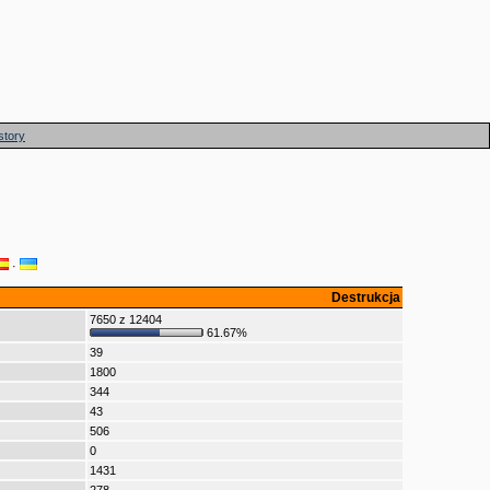
story
·
Destrukcja
7650 z 12404
61.67%
39
1800
344
43
506
0
1431