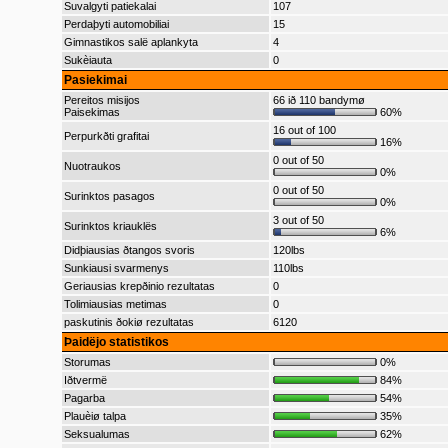
Suvalgyti patiekalai
107
Perdaþyti automobiliai
15
Gimnastikos salë aplankyta
4
Sukèiauta
0
Pasiekimai
Pereitos misijos
66 ið 110 bandymø
Paisekimas
60%
16 out of 100
Perpurkðti grafitai
16%
0 out of 50
Nuotraukos
0%
0 out of 50
Surinktos pasagos
0%
3 out of 50
Surinktos kriauklës
6%
Didþiausias ðtangos svoris
120lbs
Sunkiausi svarmenys
110lbs
Geriausias krepðinio rezultatas
0
Tolimiausias metimas
0
paskutinis ðokiø rezultatas
6120
Þaidëjo statistikos
Storumas
0%
Iðtvermë
84%
Pagarba
54%
Plauèiø talpa
35%
Seksualumas
62%