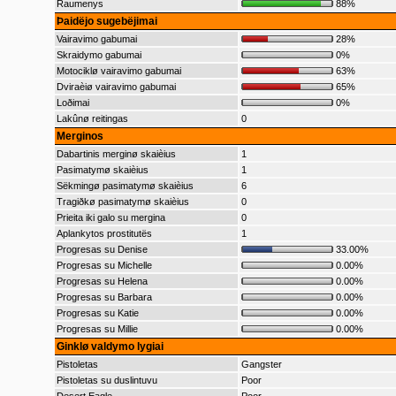
Raumenys
88%
Þaidëjo sugebëjimai
Vairavimo gabumai
28%
Skraidymo gabumai
0%
Motociklø vairavimo gabumai
63%
Dviraèiø vairavimo gabumai
65%
Loðimai
0%
Lakûnø reitingas
0
Merginos
Dabartinis merginø skaièius
1
Pasimatymø skaièius
1
Sëkmingø pasimatymø skaièius
6
Tragiðkø pasimatymø skaièius
0
Prieita iki galo su mergina
0
Aplankytos prostitutës
1
Progresas su Denise
33.00%
Progresas su Michelle
0.00%
Progresas su Helena
0.00%
Progresas su Barbara
0.00%
Progresas su Katie
0.00%
Progresas su Millie
0.00%
Ginklø valdymo lygiai
Pistoletas
Gangster
Pistoletas su duslintuvu
Poor