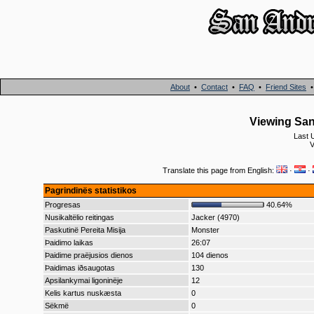
About
•
Contact
•
FAQ
•
Friend Sites
Viewing San 
Last 
V
Translate this page from English:
·
·
Pagrindinës statistikos
Progresas
40.64%
Nusikaltëlio reitingas
Jacker (4970)
Paskutinë Pereita Misija
Monster
Þaidimo laikas
26:07
Þaidime praëjusios dienos
104 dienos
Þaidimas iðsaugotas
130
Apsilankymai ligoninëje
12
Kelis kartus nuskæsta
0
Sëkmë
0