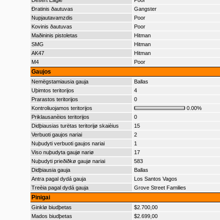
Desert Eagle
Poor
Ðratinis ðautuvas
Gangster
Nupjautavamzdis
Poor
Kovinis ðautuvas
Poor
Maðininis pistoletas
Hitman
SMG
Hitman
AK47
Hitman
M4
Poor
Gaujos
Nemëgstamiausia gauja
Ballas
Uþimtos teritorijos
4
Prarastos teritorijos
0
Kontroliuojamos teritorijos
0.00%
Priklausanèios teritorijos
0
Didþiausias turëtas teritorijø skaièius
15
Verbuoti gaujos nariai
2
Nuþudyti verbuoti gaujos nariai
1
Viso nuþudyta gaujø nariø
17
Nuþudyti prieðiðkø gaujø nariai
583
Didþiausia gauja
Ballas
Antra pagal dydá gauja
Los Santos Vagos
Treèia pagal dydá gauja
Grove Street Families
Pinigai
Ginklø biudþetas
$2.700,00
Mados biudþetas
$2.699,00