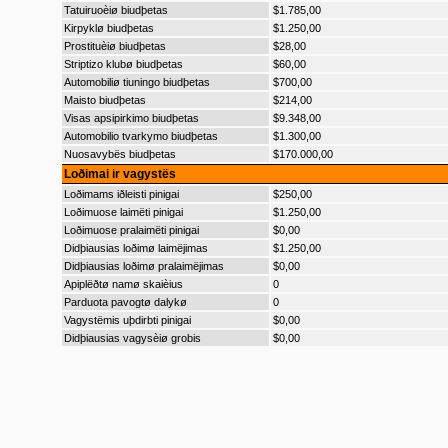
Tatuiruoèiø biudþetas
$1.785,00
Kirpyklø biudþetas
$1.250,00
Prostituèiø biudþetas
$28,00
Striptizo klubø biudþetas
$60,00
Automobiliø tiuningo biudþetas
$700,00
Maisto biudþetas
$214,00
Visas apsipirkimo biudþetas
$9.348,00
Automobilio tvarkymo biudþetas
$1.300,00
Nuosavybës biudþetas
$170.000,00
Loðimai ir vagystës
Loðimams iðleisti pinigai
$250,00
Loðimuose laimëti pinigai
$1.250,00
Loðimuose pralaimëti pinigai
$0,00
Didþiausias loðimø laimëjimas
$1.250,00
Didþiausias loðimø pralaimëjimas
$0,00
Apiplëðtø namø skaièius
0
Parduota pavogtø dalykø
0
Vagystëmis uþdirbti pinigai
$0,00
Didþiausias vagysèiø grobis
$0,00