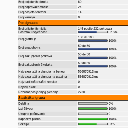
Broj pojedenih obroka
80
Broj popravaka vozila
24
Broj posjeta teretani
14
Broj varanja
0
Postignuæa
Broj prijeðenih misija
145 poslije 232 pokusaja
Postotak uspješnosti
62.5%
100 de 100
Broj graffiti-ja
100%
50 de 50
Broj snapshot-a
100%
50 de 50
Broj sakupljenih potkova
100%
50 de 50
Broj sakupljenih školjaka
100%
Najveæa težina dignuta na benèu
536870912kgs
Najveæa težina dignuta na utezima
536870912kgs
Najveæi košarkaški rezultat
0
Najdalji skok
0
Rezultat posljednjeg plesanja
2730
Statistika igraèa
Debljina
0%
Izdržljivost
100%
Ukupno poštovanje
0
Kapacitet pluæa
100%
Seksipil
63%