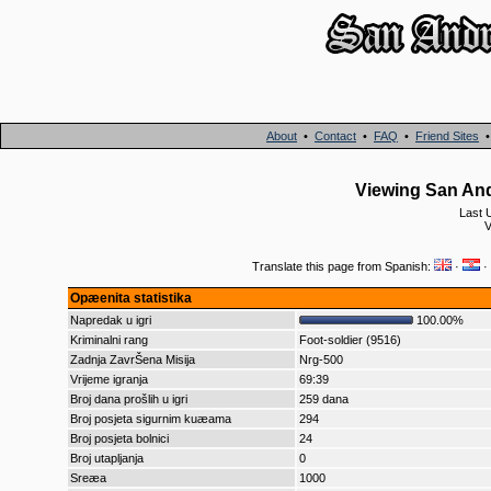
About
•
Contact
•
FAQ
•
Friend Sites
Viewing San An
Last 
V
Translate this page from Spanish:
·
·
Opæenita statistika
Napredak u igri
100.00%
Kriminalni rang
Foot-soldier (9516)
Zadnja ZavrŠena Misija
Nrg-500
Vrijeme igranja
69:39
Broj dana prošlih u igri
259 dana
Broj posjeta sigurnim kuæama
294
Broj posjeta bolnici
24
Broj utapljanja
0
Sreæa
1000