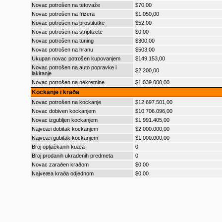
Novac potrošen na tetovaže
$70,00
Novac potrošen na frizera
$1.050,00
Novac potrošen na prostitutke
$52,00
Novac potrošen na striptizete
$0,00
Novac potrošen na tuning
$300,00
Novac potrošen na hranu
$503,00
Ukupan novac potrošen kupovanjem
$149.153,00
Novac potrošen na auto popravke i
$2.200,00
lakiranje
Novac potrošen na nekretnine
$1.039.000,00
Kockanje i kraða
Novac potrošen na kockanje
$12.697.501,00
Novac dobiven kockanjem
$10.706.096,00
Novac izgubljen kockanjem
$1.991.405,00
Najveæi dobitak kockanjem
$2.000.000,00
Najveæi gubitak kockanjem
$1.000.000,00
Broj opljaèkanih kuæa
0
Broj prodanih ukradenih predmeta
0
Novac zaraðen kraðom
$0,00
Najveæa kraða odjednom
$0,00