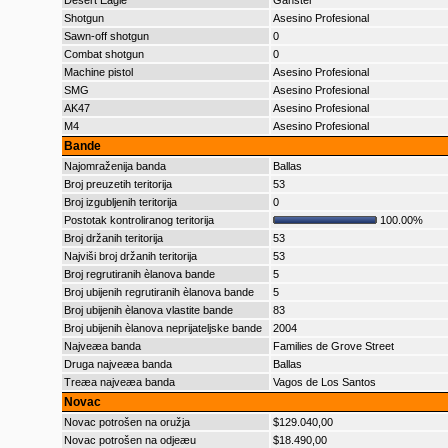
Desert Eagle
Gánster
Shotgun
Asesino Profesional
Sawn-off shotgun
0
Combat shotgun
0
Machine pistol
Asesino Profesional
SMG
Asesino Profesional
AK47
Asesino Profesional
M4
Asesino Profesional
Bande
Najomraženija banda
Ballas
Broj preuzetih teritorija
53
Broj izgubljenih teritorija
0
Postotak kontroliranog teritorija
100.00%
Broj držanih teritorija
53
Najviši broj držanih teritorija
53
Broj regrutiranih èlanova bande
5
Broj ubijenih regrutiranih èlanova bande
5
Broj ubijenih èlanova vlastite bande
83
Broj ubijenih èlanova neprijateljske bande
2004
Najveæa banda
Families de Grove Street
Druga najveæa banda
Ballas
Treæa najveæa banda
Vagos de Los Santos
Novac
Novac potrošen na oružja
$129.040,00
Novac potrošen na odjeæu
$18.490,00