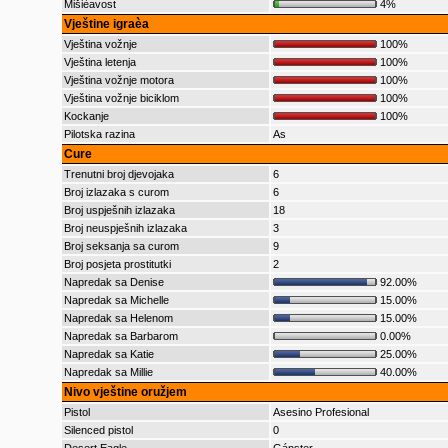
Mišièavost
4%
Vještine igraèa
Vještina vožnje
100%
Vještina letenja
100%
Vještina vožnje motora
100%
Vještina vožnje biciklom
100%
Kockanje
100%
Pilotska razina
As
Cure
Trenutni broj djevojaka
6
Broj izlazaka s curom
6
Broj uspješnih izlazaka
18
Broj neuspješnih izlazaka
3
Broj seksanja sa curom
9
Broj posjeta prostitutki
2
Napredak sa Denise
92.00%
Napredak sa Michelle
15.00%
Napredak sa Helenom
15.00%
Napredak sa Barbarom
0.00%
Napredak sa Katie
25.00%
Napredak sa Millie
40.00%
Nivo vještine oružjem
Pistol
Asesino Profesional
Silenced pistol
0