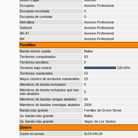
Desert Eagle
Gánster
Escopeta
Asesino Profesional
Escopeta recortada
0
Escopeta de combate
0
Metralleta
Asesino Profesional
Subfusil
Asesino Profesional
AK-47
Asesino Profesional
M4
Asesino Profesional
Pandillas
Banda menos usada
Ballas
Territorios conquistados
53
Territorios perdidos
0
Territorio bajo control
100.00%
Territorios mantenidos
53
Mayor número de territorios mantenidos
53
Miembros de banda reclutados
5
Miembros de banda reclutados que han
5
sido abatidos
Miembros de bandas amigas abatidos
83
Miembros de bandas enemigas abatidos
2004
Banda más grande
Families de Grove Street
2a. banda más grande
Ballas
3a. banda más grande
Vagos de Los Santos
Dinero
Gasto en armas
$129.040,00