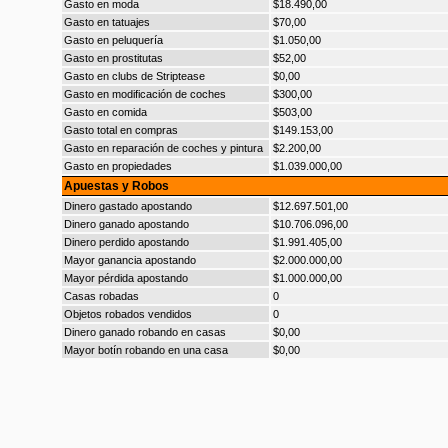
Gasto en moda
$18.490,00
Gasto en tatuajes
$70,00
Gasto en peluquería
$1.050,00
Gasto en prostitutas
$52,00
Gasto en clubs de Striptease
$0,00
Gasto en modificación de coches
$300,00
Gasto en comida
$503,00
Gasto total en compras
$149.153,00
Gasto en reparación de coches y pintura
$2.200,00
Gasto en propiedades
$1.039.000,00
Apuestas y Robos
Dinero gastado apostando
$12.697.501,00
Dinero ganado apostando
$10.706.096,00
Dinero perdido apostando
$1.991.405,00
Mayor ganancia apostando
$2.000.000,00
Mayor pérdida apostando
$1.000.000,00
Casas robadas
0
Objetos robados vendidos
0
Dinero ganado robando en casas
$0,00
Mayor botín robando en una casa
$0,00