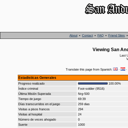
About
•
Contact
•
FAQ
•
Friend Sites
Viewing San An
Last 
V
Translate this page from Spanish:
·
·
Estadisticas Generales
Progreso realizado
100.00%
Índice criminal
Foot-soldier (9516)
Última Misión Superada
Nrg-500
Tiempo de juego
69:39
Días transcurridos en el juego
259 dias
Visitas a pisos francos
294
Visitas al hospital
24
Número de veces ahogado
0
Suerte
1000