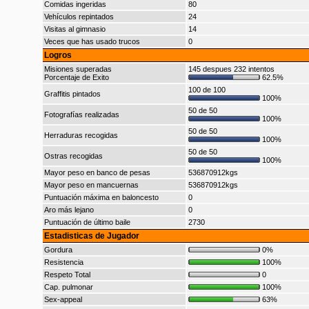
Comidas ingeridas
80
Vehículos repintados
24
Visitas al gimnasio
14
Veces que has usado trucos
0
Logros
Misiones superadas
145 despues 232 intentos
Porcentaje de Exito
62.5%
100 de 100
Graffitis pintados
100%
50 de 50
Fotografías realizadas
100%
50 de 50
Herraduras recogidas
100%
50 de 50
Ostras recogidas
100%
Mayor peso en banco de pesas
536870912kgs
Mayor peso en mancuernas
536870912kgs
Puntuación máxima en baloncesto
0
Aro más lejano
0
Puntuación de último baile
2730
Estadisticas de Jugador
Gordura
0%
Resistencia
100%
Respeto Total
0
Cap. pulmonar
100%
Sex-appeal
63%