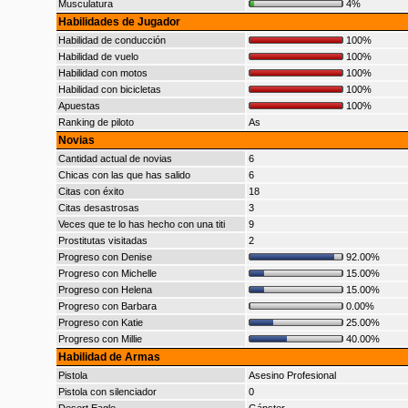
Musculatura
4%
Habilidades de Jugador
Habilidad de conducción
100%
Habilidad de vuelo
100%
Habilidad con motos
100%
Habilidad con bicicletas
100%
Apuestas
100%
Ranking de piloto
As
Novias
Cantidad actual de novias
6
Chicas con las que has salido
6
Citas con éxito
18
Citas desastrosas
3
Veces que te lo has hecho con una titi
9
Prostitutas visitadas
2
Progreso con Denise
92.00%
Progreso con Michelle
15.00%
Progreso con Helena
15.00%
Progreso con Barbara
0.00%
Progreso con Katie
25.00%
Progreso con Millie
40.00%
Habilidad de Armas
Pistola
Asesino Profesional
Pistola con silenciador
0