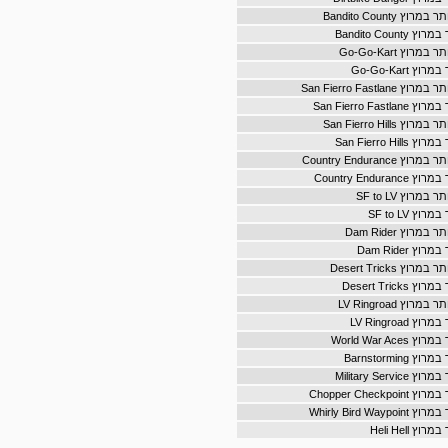
 Bandito County
Bandito Coun
וץ Go-Go-Kart
Go-Go-Kart
San Fierro Fastla
San Fierro Fas
San Fierro Hills
San Fierro Hi
Country Enduranc
Country Endur
רוץ SF to LV
ץ SF to LV
רוץ Dam Rider
 Dam Rider
ץ Desert Tricks
Desert Trick
וץ LV Ringroad
LV Ringroad
World War Ac
Barnstormin
Military Serv
Chopper Check
Whirly Bird Wa
 Heli Hell