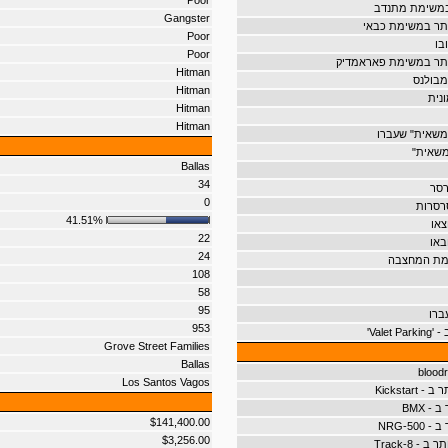
Poor
במשימת מתנדב
Gangster
תר במשימת כבאי
Poor
בו
Poor
ותר במשימת פאראמדיק
Hitman
מבולנס
Hitman
נית
Hitman
Hitman
משאית" שעברו
משאית"
Ballas
34
רסר
0
רסרות
41.51%
צאו
22
באו
24
מת המחצבה
108
58
95
ברו
953
Valet'
Grove Street Families
Ballas
Los Santos Vagos
Kickstar
- BMX
$141,400.00
NRG-50
$3,256.00
- 8-Track