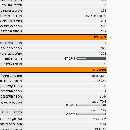
957
רכבים שהושמדו
5
סירות שהושמדו
111
מטוסים ומסוקים
$2,719,446.00
מחיר רכוש שהו
231
צמיגים שפוצצו ע"י
963
מספר פגיעות רא
267
שרפות שהתחילו
משטרה
7
מספר תשלומי ש
345
מספר כוכבי מבו
231
סה"כ כוכבי מב
67.27%
דירוג הצלחה
0
פעמים שנעצר
פעלולים
Insane stunt
הפרס על הפעלול
223.33ft
מרחק הקפיצה המ
20
גובה הקפיצה המ
1
מספר ההיפוכים 
786º
מספר הסיבובים 
6 out of 70
קפיצות מיוחדות 
8.57%
2 out of 70
קפיצות מיוחדות 
2.86%
2828.30ft
המרחק הרב ביות
1:14
הזמן הרב ביותר 
722.12ft
מרחק העצירה הר