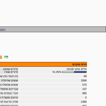
story
·
הרס ונזקים
9770 מתוך 19138
כדורים שפגעו
51.05%
כדורים שנורו
89
ק"ג חומר נפץ 
2898
אנשים שחיסלת
570
אנשים שחוסלו ע"
107
עבריינים מחוסלי
885
חברי כנופיות מח
0
הרוגים מנקודת 
2389
סה"כ הריגות לגי