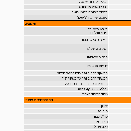
מספר ארוחות שנאכלו
רכבים שנצבעו מחדש
מספר ביקורים במכון כושר
פעמים שרימה (צ'יטים)
הישגים
משימות שעברו
דירוג הצלחה
תגי גרפיטי שרוססו
תצלומים שנלקחו
פרסות שנאספו
צדפות שנאספו
המשקל הרב ביותר בדחיקה על ספסל
המשקל הרב ביותר על משקולת יד
התוצאה הטובה ביותר בכדורסל
הקליעה הרחוקה ביותר
ניקוד הריקוד האחרון
סטטיסטיקת שחקן
שומן
סיבולת
סה"כ כבוד
נפח ריאה
סקס אפיל