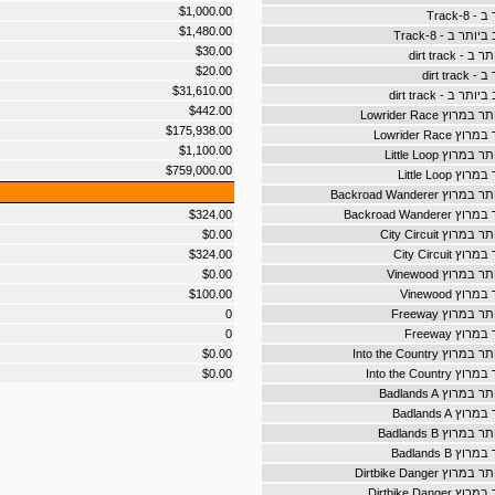
$1,000.00
-Track
$1,480.00
ר ב - 8-Track
$30.00
dirt track
$20.00
dirt tr
$31,610.00
ב - dirt track
$442.00
ץ Lowrider Race
$175,938.00
Lowrider Rac
$1,100.00
וץ Little Loop
$759,000.00
Little Loop
Backroad Wandere
Backroad Wand
$324.00
ץ City Circuit
$0.00
City Circui
$324.00
רוץ Vinewood
$0.00
ץ Vinewood
$100.00
מרוץ Freeway
0
ץ Freeway
0
Into the Country
$0.00
Into the Coun
$0.00
וץ Badlands A
Badlands A
וץ Badlands B
Badlands B
Dirtbike Danger
Dirtbike Dan