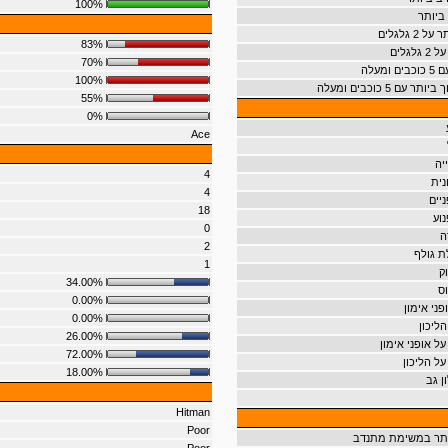
100%
ביותר
 גלגלים
83%
גלים
70%
מעלה
100%
ם 5 כוכבים ומעלה
55%
0%
Ace
יה
4
נית
4
יים
18
וע
0
ה
2
 גולף
1
ק
34.00%
ס
0.00%
ני אימון
0.00%
ליכון
26.00%
ל אופני אימון
72.00%
על הליכון
18.00%
ן גב
Hitman
Poor
ותר במשימת מתנדב