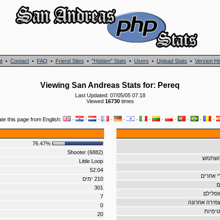
t
•
Contact
•
FAQ
•
Friend Sites
•
"Hidden" Stats
•
Users
•
Upload Stats
•
Version Hi
Viewing San Andreas Stats for: Pereq
Last Updated: 07/05/05 07:18
Viewed
16730
times
ate this page from English:
·
·
·
·
·
·
·
·
·
·
·
·
76.47%
Shooter (6882)
שהשתמש
Little Loop
52:04
י אחרים
210 ימים
ם
301
וסלילם
7
שמירה אחרונה
0
טימיות
20