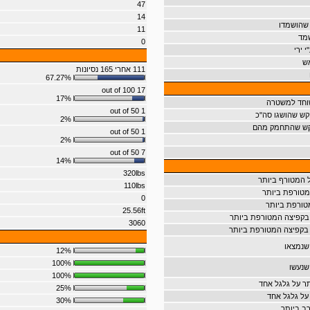
47
14
 שהושמדו
11
שמד
0
 ירי
ש
111 אחרי 165 נסיונות
67.27%
17 out of 100
17%
וחד למשטרה
1 out of 50
קש שהושגו סה"כ
2%
וקש שהתחמק מהם
1 out of 50
2%
7 out of 50
14%
320lbs
 המטורף ביותר
110lbs
טורפת ביותר
0
טורפת ביותר
25.56ft
בקפיצה המטורפת ביותר
3060
בקפיצה המטורפת ביותר
שנמצאו
12%
100%
שנעשו
100%
ר על גלגל אחד
25%
על גלגל אחד
30%
ב ביותר