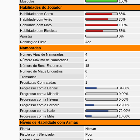
Musculos
100%
Habilidades do Jogador
Habilidade com Carro
83%
Habilidade com Avião
70%
Habilidade com Moto
100%
Habilidade com Bicicleta
55%
Apostas
0%
Ranking de Piloto
Ace
Namoradas
Número Atual de Namoradas
4
Número Máximo de Namoradas
4
Número de Bons Encontros
18
Número de Maus Encontros
0
Transadas
2
Prostitutas Contratadas
1
Progresso com a Denise
34.00%
Progresso com a Michelle
0.00%
Progresso com a Helena
0.00%
Progresso com a Barbara
26.00%
Progresso com a Katie
72.00%
Progresso com a Millie
18.00%
Níveis de Habilidade com Armas
Pistola
Hitman
Pistola com Silenciador
Poor