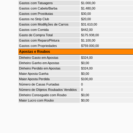
Gastos com Tatuagens
$1.000,00
Gastos com Cabelo/Barba
$1.480,00
Gastos com Prostitutas
$30,00
Gastos no Strip Club
$20,00
Gastos com Modifições de Carros
$31.610,00
Gastos com Comida
$442,00
Gasto de Compra Total
$175.938,00
Gastos com Reparo/Pintura
$1.100,00
Gastos com Propriedades
$759.000,00
Apostas e Roubos
Dinheiro Gasto em Apostas
$324,00
Dinheiro Ganho em Apostas
$0,00
Dinheiro Perdido em Apostas
$324,00
Maior Aposta Ganha
$0,00
Maior Aposta Perdida
$100,00
Número de Casas Furtadas
0
Número de Objetos Roubados Vendidos
0
Dinheiro Conseguido com Roubo
$0,00
Maior Lucro com Roubo
$0,00