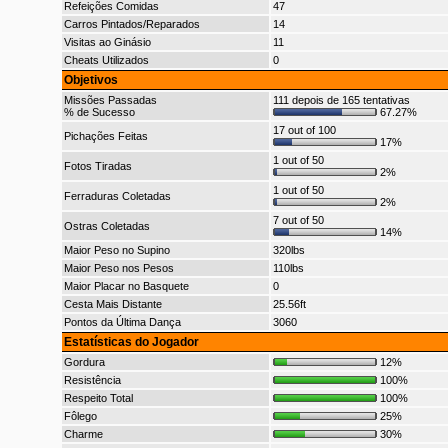
Refeições Comidas
47
Carros Pintados/Reparados
14
Visitas ao Ginásio
11
Cheats Utilizados
0
Objetivos
Missões Passadas
111 depois de 165 tentativas
% de Sucesso
67.27%
17 out of 100
Pichações Feitas
17%
1 out of 50
Fotos Tiradas
2%
1 out of 50
Ferraduras Coletadas
2%
7 out of 50
Ostras Coletadas
14%
Maior Peso no Supino
320lbs
Maior Peso nos Pesos
110lbs
Maior Placar no Basquete
0
Cesta Mais Distante
25.56ft
Pontos da Última Dança
3060
Estatísticas do Jogador
Gordura
12%
Resistência
100%
Respeito Total
100%
Fôlego
25%
Charme
30%