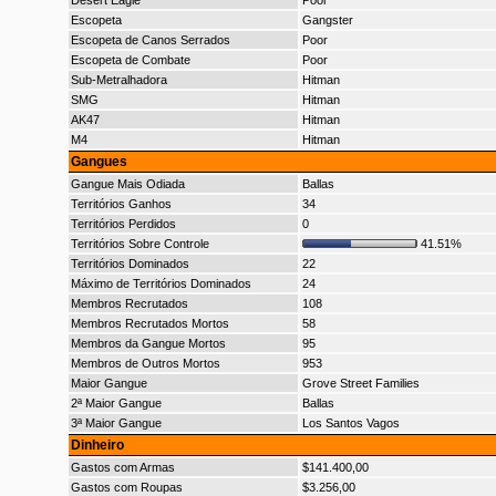
Desert Eagle
Poor
Escopeta
Gangster
Escopeta de Canos Serrados
Poor
Escopeta de Combate
Poor
Sub-Metralhadora
Hitman
SMG
Hitman
AK47
Hitman
M4
Hitman
Gangues
Gangue Mais Odiada
Ballas
Territórios Ganhos
34
Territórios Perdidos
0
Territórios Sobre Controle
41.51%
Territórios Dominados
22
Máximo de Territórios Dominados
24
Membros Recrutados
108
Membros Recrutados Mortos
58
Membros da Gangue Mortos
95
Membros de Outros Mortos
953
Maior Gangue
Grove Street Families
2ª Maior Gangue
Ballas
3ª Maior Gangue
Los Santos Vagos
Dinheiro
Gastos com Armas
$141.400,00
Gastos com Roupas
$3.256,00