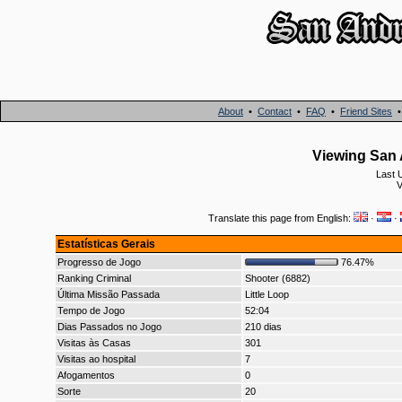
About
•
Contact
•
FAQ
•
Friend Sites
Viewing San 
Last 
V
Translate this page from English:
·
·
Estatísticas Gerais
Progresso de Jogo
76.47%
Ranking Criminal
Shooter (6882)
Última Missão Passada
Little Loop
Tempo de Jogo
52:04
Dias Passados no Jogo
210 dias
Visitas às Casas
301
Visitas ao hospital
7
Afogamentos
0
Sorte
20