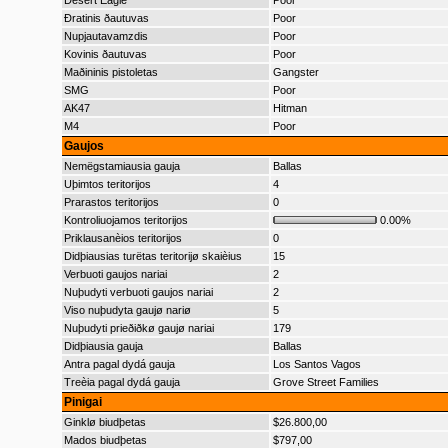
Desert Eagle
Poor
Ðratinis ðautuvas
Poor
Nupjautavamzdis
Poor
Kovinis ðautuvas
Poor
Maðininis pistoletas
Gangster
SMG
Poor
AK47
Hitman
M4
Poor
Gaujos
Nemëgstamiausia gauja
Ballas
Uþimtos teritorijos
4
Prarastos teritorijos
0
Kontroliuojamos teritorijos
0.00%
Priklausanèios teritorijos
0
Didþiausias turëtas teritorijø skaièius
15
Verbuoti gaujos nariai
2
Nuþudyti verbuoti gaujos nariai
2
Viso nuþudyta gaujø nariø
5
Nuþudyti prieðiðkø gaujø nariai
179
Didþiausia gauja
Ballas
Antra pagal dydá gauja
Los Santos Vagos
Treèia pagal dydá gauja
Grove Street Families
Pinigai
Ginklø biudþetas
$26.800,00
Mados biudþetas
$797,00