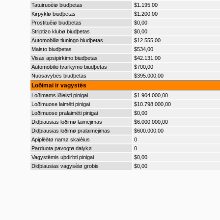
Tatuiruoèiø biudþetas
$1.195,00
Kirpyklø biudþetas
$1.200,00
Prostituèiø biudþetas
$0,00
Striptizo klubø biudþetas
$0,00
Automobiliø tiuningo biudþetas
$12.555,00
Maisto biudþetas
$534,00
Visas apsipirkimo biudþetas
$42.131,00
Automobilio tvarkymo biudþetas
$700,00
Nuosavybës biudþetas
$395.000,00
Loðimai ir vagystës
Loðimams iðleisti pinigai
$1.904.000,00
Loðimuose laimëti pinigai
$10.798.000,00
Loðimuose pralaimëti pinigai
$0,00
Didþiausias loðimø laimëjimas
$6.000.000,00
Didþiausias loðimø pralaimëjimas
$600.000,00
Apiplëðtø namø skaièius
0
Parduota pavogtø dalykø
0
Vagystëmis uþdirbti pinigai
$0,00
Didþiausias vagysèiø grobis
$0,00