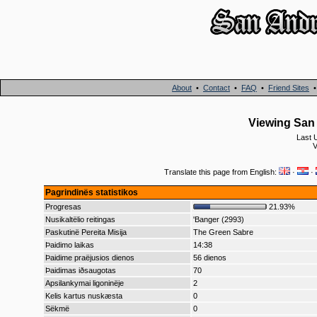
About
•
Contact
•
FAQ
•
Friend Sites
Viewing San 
Last 
V
Translate this page from English:
·
·
Pagrindinës statistikos
Progresas
21.93%
Nusikaltëlio reitingas
'Banger (2993)
Paskutinë Pereita Misija
The Green Sabre
Þaidimo laikas
14:38
Þaidime praëjusios dienos
56 dienos
Þaidimas iðsaugotas
70
Apsilankymai ligoninëje
2
Kelis kartus nuskæsta
0
Sëkmë
0