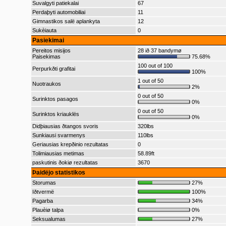
Suvalgyti patiekalai
67
Perdaþyti automobiliai
11
Gimnastikos salë aplankyta
12
Sukèiauta
0
Pasiekimai
Pereitos misijos
28 ið 37 bandymø
Paisekimas
75.68%
100 out of 100
Perpurkðti grafitai
100%
1 out of 50
Nuotraukos
2%
0 out of 50
Surinktos pasagos
0%
0 out of 50
Surinktos kriauklës
0%
Didþiausias ðtangos svoris
320lbs
Sunkiausi svarmenys
110lbs
Geriausias krepðinio rezultatas
0
Tolimiausias metimas
58.89ft
paskutinis ðokiø rezultatas
3670
Þaidëjo statistikos
Storumas
27%
Iðtvermë
100%
Pagarba
34%
Plauèiø talpa
0%
Seksualumas
27%