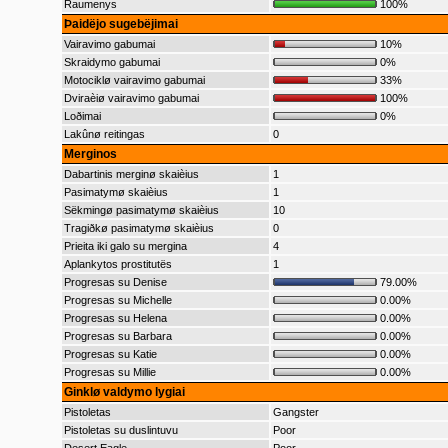
Raumenys
100%
Þaidëjo sugebëjimai
Vairavimo gabumai
10%
Skraidymo gabumai
0%
Motociklø vairavimo gabumai
33%
Dviraèiø vairavimo gabumai
100%
Loðimai
0%
Lakûnø reitingas
0
Merginos
Dabartinis merginø skaièius
1
Pasimatymø skaièius
1
Sëkmingø pasimatymø skaièius
10
Tragiðkø pasimatymø skaièius
0
Prieita iki galo su mergina
4
Aplankytos prostitutës
1
Progresas su Denise
79.00%
Progresas su Michelle
0.00%
Progresas su Helena
0.00%
Progresas su Barbara
0.00%
Progresas su Katie
0.00%
Progresas su Millie
0.00%
Ginklø valdymo lygiai
Pistoletas
Gangster
Pistoletas su duslintuvu
Poor