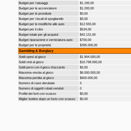
Budget per i tatuaggi
$1.195,00
Budget per le acconciature
$1.200,00
Budget per le prostitute
$0,00
Budget per i locali di spogliarello
$0,00
Budget per le modifiche alle auto
$12.555,00
Budget per il cibo
$534,00
Budget totale per gli acquisti
$42.131,00
Budget riparazione e verniciatura auto
$700,00
Budget per le proprietà
$395.000,00
Gambling & Burglary
Soldi spesi al gioco
$1.904.000,00
Soldi vinti al gioco
$10.798.000,00
Soldi persi con il gioco d'azzardo
$0,00
Massima vincita al gioco
$6.000.000,00
Massima perdita al gioco
$600.000,00
Numero di case derubate
0
Numero di oggetti rubati venduti
0
Profitti dei furti con scasso
$0,00
Miglior bottino dopo un furto con scasso
$0,00