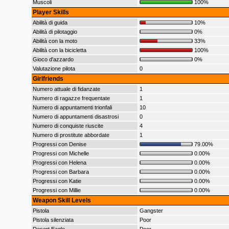
Muscoli
100%
Player Skills
Abilità di guida
10%
Abilità di pilotaggio
0%
Abilità con la moto
33%
Abilità con la bicicletta
100%
Gioco d'azzardo
0%
Valutazione pilota
0
Girlfriends
Numero attuale di fidanzate
1
Numero di ragazze frequentate
1
Numero di appuntamenti trionfali
10
Numero di appuntamenti disastrosi
0
Numero di conquiste riuscite
4
Numero di prostitute abbordate
1
Progressi con Denise
79.00%
Progressi con Michelle
0.00%
Progressi con Helena
0.00%
Progressi con Barbara
0.00%
Progressi con Katie
0.00%
Progressi con Millie
0.00%
Weapon Skill Levels
Pistola
Gangster
Pistola silenziata
Poor