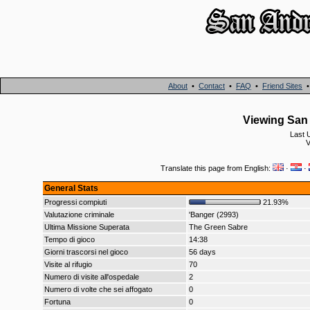
About
•
Contact
•
FAQ
•
Friend Sites
Viewing San 
Last 
V
Translate this page from English:
·
·
General Stats
Progressi compiuti
21.93%
Valutazione criminale
'Banger (2993)
Ultima Missione Superata
The Green Sabre
Tempo di gioco
14:38
Giorni trascorsi nel gioco
56 days
Visite al rifugio
70
Numero di visite all'ospedale
2
Numero di volte che sei affogato
0
Fortuna
0