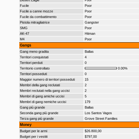
Desert Eagle
Poor
Fucile
Poor
Fucile a canne mozze
Poor
Fucile da combattimento
Poor
Pistola mitragliatrice
Gangster
SMG
Poor
AK-47
Hitman
M4
Poor
Gangs
Gang meno gradita
Ballas
Territori conquistati
4
Territori perduti
0
Territorio controllato
0.00%
Territori posseduti
0
Maggior numero di territori posseduti
15
Membri della gang reclutati
2
Membri reclutati nella gang uccisi
2
Membri di gang amiche uccisi
5
Membri di gang nemiche uccisi
179
Gang più grande
Ballas
Seconda gang più grande
Los Santos Vagos
Terza gang più grande
Grove Street Families
Money
Budget per le armi
$26.800,00
Budget per i vestiti
$797,00