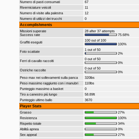
Numero di pasti consumati
67
Riverniciature veicoli
11
Numero di visite alla palestra
12
Numero di utilizzi dei trucchi
0
Accomplishments
Missioni superate
28 after 37 attempts
Success rate
75.68%
100 out of 100
Graffiti eseguiti
100%
1 out of 50
Foto scattate
2%
0 out of 50
Ferri di cavallo raccolti
0%
0 out of 50
Ostriche raccolte
0%
Peso max nei sollevamenti sulla panca
320lbs
Peso massimo raggiunto con i manubri
110lbs
Punteggio massimo a basket
0
Tiro a canestro più lungo
58.89ft
Punteggio ultimo ballo
3670
Player Stats
Grasso
27%
Resistenza
100%
Rispetto totale
34%
Abilità apnea
0%
Sex appeal
27%