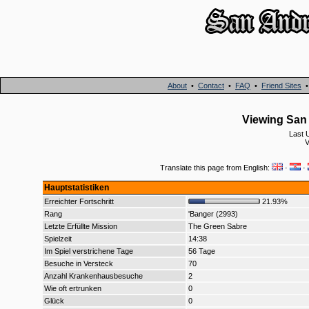
About
•
Contact
•
FAQ
•
Friend Sites
Viewing San 
Last 
V
Translate this page from English:
·
·
Hauptstatistiken
Erreichter Fortschritt
21.93%
Rang
'Banger (2993)
Letzte Erfüllte Mission
The Green Sabre
Spielzeit
14:38
Im Spiel verstrichene Tage
56 Tage
Besuche in Versteck
70
Anzahl Krankenhausbesuche
2
Wie oft ertrunken
0
Glück
0