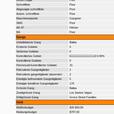
Desert Eagle
Poor
Schrotflinte
Poor
Abgesägte schrotflinte
Poor
Autom. schrotflinte
Poor
Maschinenpistole
Gangster
SMG
Poor
AK-47
Hitman
M4
Poor
Gangs
Unbeliebteste Gang
Ballas
Eroberte Gebiete
4
Verlorene Gebiete
0
Kontrolliertes Gebiet
0.00%
Kontrollierte Gebiete
0
Höchstzahl kontrollierter Gebiete
15
Rekrutierte Gangmitglieder
2
Rekrutierte gangmitglieder abserviert
2
Erledigte befreundete Gangmitglieder
5
Erledigte feindliche Gangmitglieder
179
Grösste Gang
Ballas
Zweitgrösste Gang
Los Santos Vagos
Drittgrösste Gang
Grove Street Families
Geld
Waffenbudget
$26.800,00
Kleidungsbudget
$797,00