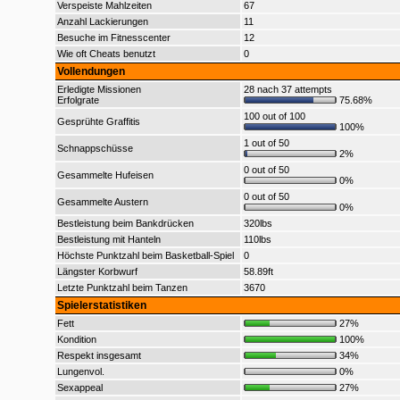
Verspeiste Mahlzeiten
67
Anzahl Lackierungen
11
Besuche im Fitnesscenter
12
Wie oft Cheats benutzt
0
Vollendungen
Erledigte Missionen
28 nach 37 attempts
Erfolgrate
75.68%
100 out of 100
Gesprühte Graffitis
100%
1 out of 50
Schnappschüsse
2%
0 out of 50
Gesammelte Hufeisen
0%
0 out of 50
Gesammelte Austern
0%
Bestleistung beim Bankdrücken
320lbs
Bestleistung mit Hanteln
110lbs
Höchste Punktzahl beim Basketball-Spiel
0
Längster Korbwurf
58.89ft
Letzte Punktzahl beim Tanzen
3670
Spielerstatistiken
Fett
27%
Kondition
100%
Respekt insgesamt
34%
Lungenvol.
0%
Sexappeal
27%