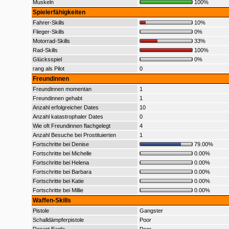
Muskeln
100%
Spielerfähigkeiten
Fahrer-Skills
10%
Flieger-Skills
0%
Motorrad-Skills
33%
Rad-Skills
100%
Glücksspiel
0%
rang als Pilot
0
Freundinnen
Freundinnen momentan
1
Freundinnen gehabt
1
Anzahl erfolgreicher Dates
10
Anzahl katastrophaler Dates
0
Wie oft Freundinnen flachgelegt
4
Anzahl Besuche bei Prostituierten
1
Fortschritte bei Denise
79.00%
Fortschritte bei Michelle
0.00%
Fortschritte bei Helena
0.00%
Fortschritte bei Barbara
0.00%
Fortschritte bei Katie
0.00%
Fortschritte bei Millie
0.00%
Waffen-Skills
Pistole
Gangster
Schalldämpferpistole
Poor