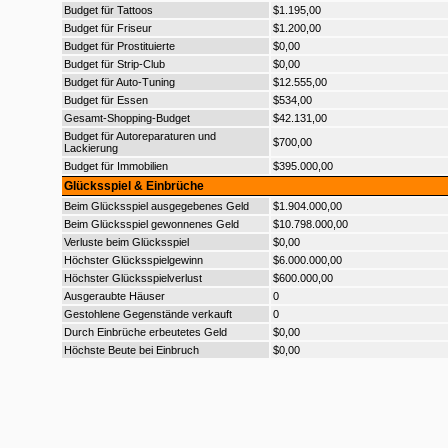
Budget für Tattoos
$1.195,00
Budget für Friseur
$1.200,00
Budget für Prostituierte
$0,00
Budget für Strip-Club
$0,00
Budget für Auto-Tuning
$12.555,00
Budget für Essen
$534,00
Gesamt-Shopping-Budget
$42.131,00
Budget für Autoreparaturen und
$700,00
Lackierung
Budget für Immobilien
$395.000,00
Glücksspiel & Einbrüche
Beim Glücksspiel ausgegebenes Geld
$1.904.000,00
Beim Glücksspiel gewonnenes Geld
$10.798.000,00
Verluste beim Glücksspiel
$0,00
Höchster Glücksspielgewinn
$6.000.000,00
Höchster Glücksspielverlust
$600.000,00
Ausgeraubte Häuser
0
Gestohlene Gegenstände verkauft
0
Durch Einbrüche erbeutetes Geld
$0,00
Höchste Beute bei Einbruch
$0,00