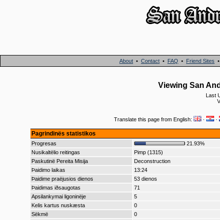
About
•
Contact
•
FAQ
•
Friend Sites
Viewing San And
Last 
V
Translate this page from English:
·
·
Pagrindinës statistikos
Progresas
21.93%
Nusikaltëlio reitingas
Pimp (1315)
Paskutinë Pereita Misija
Deconstruction
Þaidimo laikas
13:24
Þaidime praëjusios dienos
53 dienos
Þaidimas iðsaugotas
71
Apsilankymai ligoninëje
5
Kelis kartus nuskæsta
0
Sëkmë
0