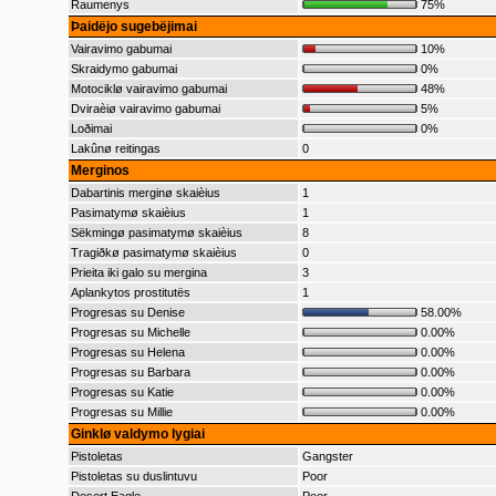
Raumenys
75%
Þaidëjo sugebëjimai
Vairavimo gabumai
10%
Skraidymo gabumai
0%
Motociklø vairavimo gabumai
48%
Dviraèiø vairavimo gabumai
5%
Loðimai
0%
Lakûnø reitingas
0
Merginos
Dabartinis merginø skaièius
1
Pasimatymø skaièius
1
Sëkmingø pasimatymø skaièius
8
Tragiðkø pasimatymø skaièius
0
Prieita iki galo su mergina
3
Aplankytos prostitutës
1
Progresas su Denise
58.00%
Progresas su Michelle
0.00%
Progresas su Helena
0.00%
Progresas su Barbara
0.00%
Progresas su Katie
0.00%
Progresas su Millie
0.00%
Ginklø valdymo lygiai
Pistoletas
Gangster
Pistoletas su duslintuvu
Poor