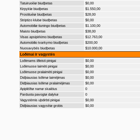
Tatuiruoèiø biudþetas
$0,00
Kirpyklø biudþetas
$1.550,00
Prostituèiø biudþetas
$28,00
Striptizo klubø biudþetas
$0,00
Automobiliø tiuningo biudþetas
$1.100,00
Maisto biudþetas
$38,00
Visas apsipirkimo biudþetas
$12.763,00
Automobilio tvarkymo biudþetas
$200,00
Nuosavybës biudþetas
$10.000,00
Loðimai ir vagystës
Loðimams iðleisti pinigai
$0,00
Loðimuose laimëti pinigai
$0,00
Loðimuose pralaimëti pinigai
$0,00
Didþiausias loðimø laimëjimas
$0,00
Didþiausias loðimø pralaimëjimas
$0,00
Apiplëðtø namø skaièius
0
Parduota pavogtø dalykø
0
Vagystëmis uþdirbti pinigai
$0,00
Didþiausias vagysèiø grobis
$0,00