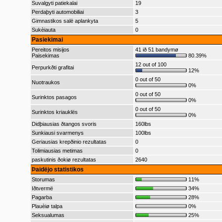
Suvalgyti patiekalai
19
Perdaþyti automobiliai
3
Gimnastikos salë aplankyta
5
Sukèiauta
0
Pasiekimai
Pereitos misijos
41 ið 51 bandymø
Paisekimas
80.39%
12 out of 100
Perpurkðti grafitai
12%
0 out of 50
Nuotraukos
0%
0 out of 50
Surinktos pasagos
0%
0 out of 50
Surinktos kriauklës
0%
Didþiausias ðtangos svoris
160lbs
Sunkiausi svarmenys
100lbs
Geriausias krepðinio rezultatas
0
Tolimiausias metimas
0
paskutinis ðokiø rezultatas
2640
Þaidëjo statistikos
Storumas
11%
Iðtvermë
34%
Pagarba
28%
Plauèiø talpa
0%
Seksualumas
25%