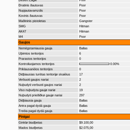
Desert Eagle
Poor
Ðratinis ðautuvas
Poor
Nupjautavamzdis
Poor
Kovinis ðautuvas
Poor
Maðininis pistoletas
Gangster
SMG
Hitman
AK47
Hitman
M4
Poor
Gaujos
Nemëgstamiausia gauja
Ballas
Uþimtos teritorijos
6
Prarastos teritorijos
0
Kontroliuojamos teritorijos
0.00%
Priklausanèios teritorijos
0
Didþiausias turëtas teritorijø skaièius
17
Verbuoti gaujos nariai
2
Nuþudyti verbuoti gaujos nariai
2
Viso nuþudyta gaujø nariø
19
Nuþudyti prieðiðkø gaujø nariai
297
Didþiausia gauja
Ballas
Antra pagal dydá gauja
Ballas
Treèia pagal dydá gauja
Ballas
Pinigai
Ginklø biudþetas
$9.100,00
Mados biudþetas
$2.075,00