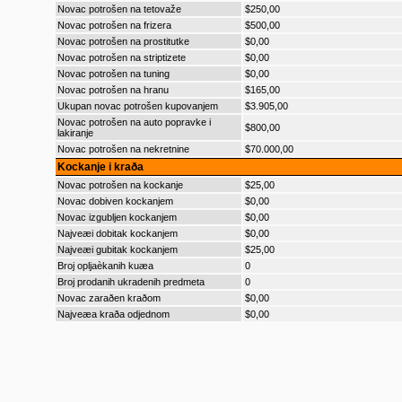
Novac potrošen na tetovaže
$250,00
Novac potrošen na frizera
$500,00
Novac potrošen na prostitutke
$0,00
Novac potrošen na striptizete
$0,00
Novac potrošen na tuning
$0,00
Novac potrošen na hranu
$165,00
Ukupan novac potrošen kupovanjem
$3.905,00
Novac potrošen na auto popravke i
$800,00
lakiranje
Novac potrošen na nekretnine
$70.000,00
Kockanje i kraða
Novac potrošen na kockanje
$25,00
Novac dobiven kockanjem
$0,00
Novac izgubljen kockanjem
$0,00
Najveæi dobitak kockanjem
$0,00
Najveæi gubitak kockanjem
$25,00
Broj opljaèkanih kuæa
0
Broj prodanih ukradenih predmeta
0
Novac zaraðen kraðom
$0,00
Najveæa kraða odjednom
$0,00