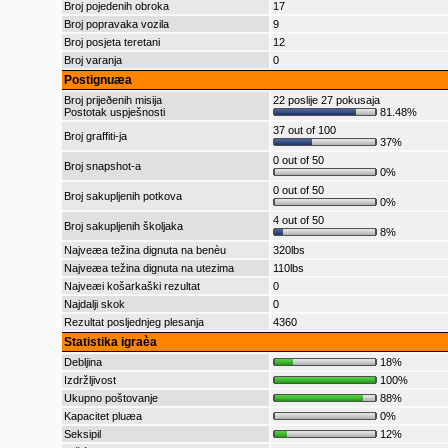
Broj pojedenih obroka
17
Broj popravaka vozila
9
Broj posjeta teretani
12
Broj varanja
0
Postignuæa
Broj prijeðenih misija
22 poslije 27 pokusaja
Postotak uspješnosti
81.48%
37 out of 100
Broj graffiti-ja
37%
0 out of 50
Broj snapshot-a
0%
0 out of 50
Broj sakupljenih potkova
0%
4 out of 50
Broj sakupljenih školjaka
8%
Najveæa težina dignuta na benèu
320lbs
Najveæa težina dignuta na utezima
110lbs
Najveæi košarkaški rezultat
0
Najdalji skok
0
Rezultat posljednjeg plesanja
4360
Statistika igraèa
Debljina
18%
Izdržljivost
100%
Ukupno poštovanje
88%
Kapacitet pluæa
0%
Seksipil
12%