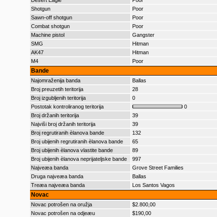
Desert Eagle
Poor
Shotgun
Poor
Sawn-off shotgun
Poor
Combat shotgun
Poor
Machine pistol
Gangster
SMG
Hitman
AK47
Hitman
M4
Poor
Bande
Najomraženija banda
Ballas
Broj preuzetih teritorija
28
Broj izgubljenih teritorija
0
Postotak kontroliranog teritorija
0
Broj držanih teritorija
39
Najviši broj držanih teritorija
39
Broj regrutiranih èlanova bande
132
Broj ubijenih regrutiranih èlanova bande
65
Broj ubijenih èlanova vlastite bande
89
Broj ubijenih èlanova neprijateljske bande
997
Najveæa banda
Grove Street Families
Druga najveæa banda
Ballas
Treæa najveæa banda
Los Santos Vagos
Novac
Novac potrošen na oružja
$2.800,00
Novac potrošen na odjeæu
$190,00