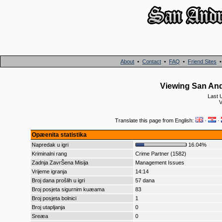
About
•
Contact
•
FAQ
•
Friend Sites
Viewing San And
Last 
V
Translate this page from English:
·
·
Opæenita statistika
Napredak u igri
16.04%
Kriminalni rang
Crime Partner (1582)
Zadnja ZavrŠena Misija
Management Issues
Vrijeme igranja
14:14
Broj dana prošlih u igri
57 dana
Broj posjeta sigurnim kuæama
83
Broj posjeta bolnici
1
Broj utapljanja
0
Sreæa
0