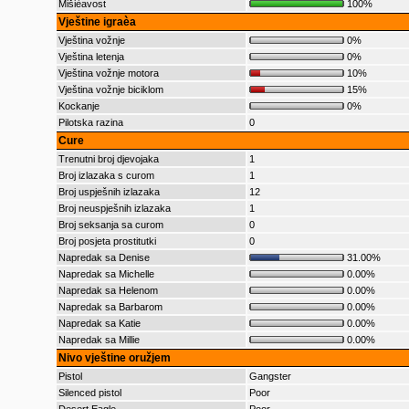
Mišièavost
100%
Vještine igraèa
Vještina vožnje
0%
Vještina letenja
0%
Vještina vožnje motora
10%
Vještina vožnje biciklom
15%
Kockanje
0%
Pilotska razina
0
Cure
Trenutni broj djevojaka
1
Broj izlazaka s curom
1
Broj uspješnih izlazaka
12
Broj neuspješnih izlazaka
1
Broj seksanja sa curom
0
Broj posjeta prostitutki
0
Napredak sa Denise
31.00%
Napredak sa Michelle
0.00%
Napredak sa Helenom
0.00%
Napredak sa Barbarom
0.00%
Napredak sa Katie
0.00%
Napredak sa Millie
0.00%
Nivo vještine oružjem
Pistol
Gangster
Silenced pistol
Poor