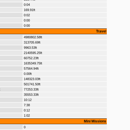
0:04
169.91ft
0:02
0:00
0:00
Travel
4980802.58ft
313705.69ft
9963.53ft
2140595.25ft
60752.23ft
1635349.75ft
57564.94ft
0.00ft
148323.03ft
501741.50ft
t
77253.33ft
35553.33ft
10:12
7:38
0:12
1:02
Mini Missions
0