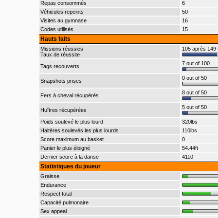
Repas consommés
6
Véhicules repeints
50
Visites au gymnase
16
Codes utilisés
15
Hauts faits
Missions réussies
105 après 149 
Taux de réussite
7 out of 100
Tags recouverts
0 out of 50
Snapshots prises
8 out of 50
Fers à cheval récupérés
5 out of 50
Huîtres récupérées
Poids soulevé le plus lourd
320lbs
Haltères soulevés les plus lourds
110lbs
Score maximum au basket
0
Panier le plus éloigné
54.44ft
Dernier score à la danse
4110
Statistiques du joueur
Graisse
Endurance
Respect total
Capacité pulmonaire
Sex appeal