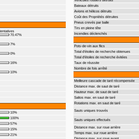
Véhicules routiers détruits
Bateaux détruits
Avions et hélicos détruits
Coût des Propriétés détruites
Pneus crevés par balle
Tirs en pleine tête
tentatives
Incendies déclenchés
70.47%
7%
Pots-de-vin aux flics
Total d'étoiles de recherche obtenues
0%
Total d'étoiles de recherche évitées
16%
Taux de réussite
Nombre de fois arrêté
10%
Meilleure cascade de taré récompensée
Distance max. de saut de taré
Hauteur max. de saut de taré
Saltos max. en saut de taré
Rotations max. en saut de taré
Sauts uniques trouvés
10%
100%
Sauts uniques effectués
57%
Distance max. sur roue arrière
15%
Temps max. sur roue arrière
21%
Distance max. sur roue avant