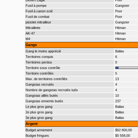
Desert Eagle
Poor
Fusil à pompe
Gangster
Fusil à canon scié
Poor
Fusil de combat
Poor
pistolet mitrailleur
Gangster
Mitraillette
Hitman
AK-47
Hitman
M4
Hitman
Gangs
Gang le moins apprécié
Ballas
Territoires conquis
6
Territoires perdus
0
Territoire sous contrôle
Territoire contrôlés
5
Max. de territoires contrôlés
13
Gangstas recrutés
4
Nombre de gangstas recrutés tués
4
Gangstas alliés butés
10
Gangstas ennemis butés
237
Le plus gros gang
Ballas
2e plus gros gang
Ballas
3e plus gros gang
Ballas
Argent
Budget armement
$62 800,00
Budget fringues
$5 558,00