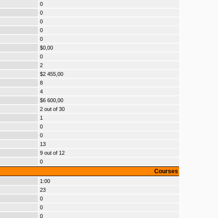
0
0
0
0
0
$0,00
0
2
$2 455,00
8
4
$6 600,00
2 out of 30
1
0
0
13
9 out of 12
0
Courses
1:00
23
0
0
0