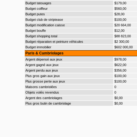
Budget tatouages
$179,00
Budget coiffeur
$560,00
Budget putes
$28,00
Budget club de striptease
$100,00
Budget modification caisse
$20 664,00
Budget bouffe
$12,00
Budget shopping total
$88 823,00
Budget réparation et peinture véhicules
$2 300,00
Budget immobilier
$602 000,00
Paris & Cambriolages
Argent dépensé aux jeux
$978,00
Argent gagné aux jeux
$622,00
Argent perdu aux jeux
$356,00
Plus gros gain aux jeux
$100,00
Plus grosse perte aux jeux
$100,00
Maisons cambriolées
0
Objets volés revendus
0
Argent des cambriolages
$0,00
Plus gros butin de cambriolage
$0,00