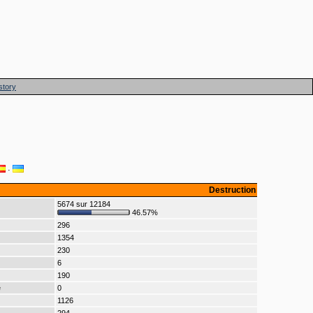
story
·
Destruction
5674 sur 12184
46.57%
296
1354
230
6
190
e
0
1126