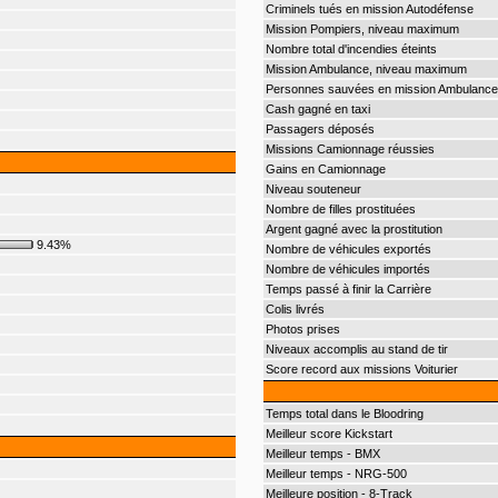
Criminels tués en mission Autodéfense
Mission Pompiers, niveau maximum
Nombre total d'incendies éteints
Mission Ambulance, niveau maximum
Personnes sauvées en mission Ambulance
Cash gagné en taxi
Passagers déposés
Missions Camionnage réussies
Gains en Camionnage
Niveau souteneur
Nombre de filles prostituées
Argent gagné avec la prostitution
9.43%
Nombre de véhicules exportés
Nombre de véhicules importés
Temps passé à finir la Carrière
Colis livrés
Photos prises
Niveaux accomplis au stand de tir
Score record aux missions Voiturier
Temps total dans le Bloodring
Meilleur score Kickstart
Meilleur temps - BMX
Meilleur temps - NRG-500
Meilleure position - 8-Track