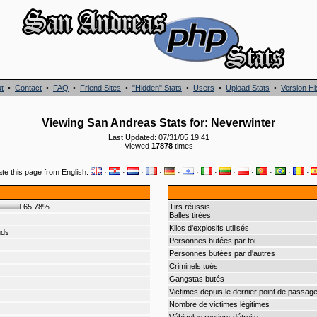
t
•
Contact
•
FAQ
•
Friend Sites
•
"Hidden" Stats
•
Users
•
Upload Stats
•
Version Hi
Viewing San Andreas Stats for: Neverwinter
Last Updated: 07/31/05 19:41
Viewed
17878
times
ate this page from English:
·
·
·
·
·
·
·
·
·
·
·
·
65.78%
Tirs réussis
Balles tirées
Kilos d'explosifs utilisés
nds
Personnes butées par toi
Personnes butées par d'autres
Criminels tués
Gangstas butés
Victimes depuis le dernier point de passag
Nombre de victimes légitimes