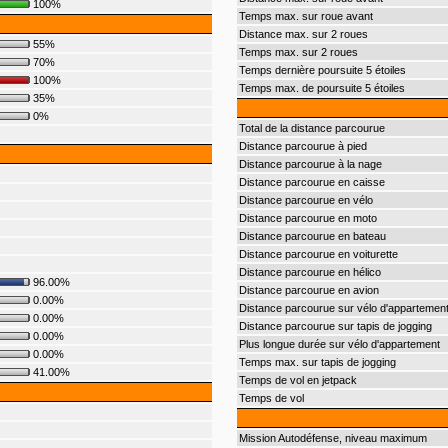
100%
Temps max. sur roue avant
Distance max. sur 2 roues
55%
Temps max. sur 2 roues
70%
Temps dernière poursuite 5 étoiles
100%
Temps max. de poursuite 5 étoiles
35%
0%
Total de la distance parcourue
Distance parcourue à pied
Distance parcourue à la nage
Distance parcourue en caisse
Distance parcourue en vélo
Distance parcourue en moto
Distance parcourue en bateau
Distance parcourue en voiturette
Distance parcourue en hélico
96.00%
Distance parcourue en avion
0.00%
Distance parcourue sur vélo d'appartemen
0.00%
Distance parcourue sur tapis de jogging
0.00%
Plus longue durée sur vélo d'appartement
0.00%
Temps max. sur tapis de jogging
41.00%
Temps de vol en jetpack
Temps de vol
Mission Autodéfense, niveau maximum