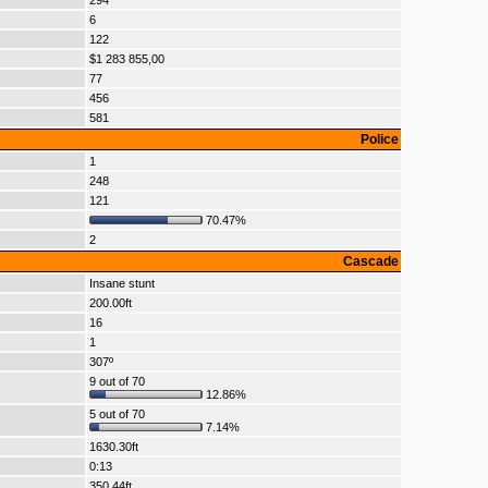
294
6
122
$1 283 855,00
77
456
581
Police
1
248
121
70.47%
2
Cascade
Insane stunt
200.00ft
16
1
307º
9 out of 70
12.86%
5 out of 70
7.14%
1630.30ft
0:13
350.44ft