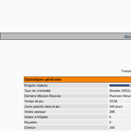
Abou
Transl
Statistiques générales
Progrès réalisés
Taux de criminalité
Shooter (5551)
Derniere Mission Reussie
Puncture Wou
Temps de jeu
33:56
Jours passés dans le jeu
160 jours
Visites planque
288
Visites à l'hôpital
6
Noyades
0
Chance
160