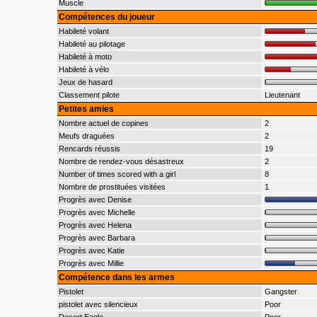
Muscle
Compétences du joueur
Habileté volant
Habileté au pilotage
Habileté à moto
Habileté à vélo
Jeux de hasard
Classement pilote
Lieutenant
Petites amies
Nombre actuel de copines
2
Meufs draguées
2
Rencards réussis
19
Nombre de rendez-vous désastreux
2
Number of times scored with a girl
8
Nombre de prostituées visitées
1
Progrès avec Denise
Progrès avec Michelle
Progrès avec Helena
Progrès avec Barbara
Progrès avec Katie
Progrès avec Millie
Compétence dans les armes
Pistolet
Gangster
pistolet avec silencieux
Poor