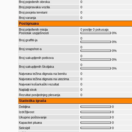
Broj pojedenih obroka
0
Broj popravaka vozila
0
Broj posjeta teretani
0
Broj varanja
0
Postignuæa
Broj prijeðenih misija
0 poslije 0 pokusaja
Postotak uspješnosti
0%
0
Broj graffiti-ja
0%
0
Broj snapshot-a
0%
0
Broj sakupljenih potkova
0%
0
Broj sakupljenih školjaka
0%
Najveæa težina dignuta na benèu
0
Najveæa težina dignuta na utezima
0
Najveæi košarkaški rezultat
0
Najdalji skok
0
Rezultat posljednjeg plesanja
0
Statistika igraèa
Debljina
0
Izdržljivost
0
Ukupno poštovanje
0
Kapacitet pluæa
0
Seksipil
0