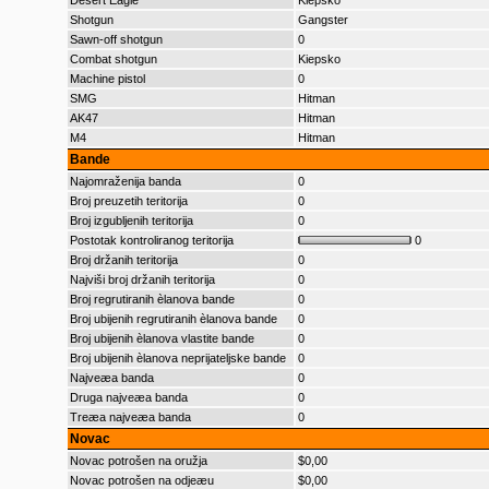
Desert Eagle
Kiepsko
Shotgun
Gangster
Sawn-off shotgun
0
Combat shotgun
Kiepsko
Machine pistol
0
SMG
Hitman
AK47
Hitman
M4
Hitman
Bande
Najomraženija banda
0
Broj preuzetih teritorija
0
Broj izgubljenih teritorija
0
Postotak kontroliranog teritorija
0
Broj držanih teritorija
0
Najviši broj držanih teritorija
0
Broj regrutiranih èlanova bande
0
Broj ubijenih regrutiranih èlanova bande
0
Broj ubijenih èlanova vlastite bande
0
Broj ubijenih èlanova neprijateljske bande
0
Najveæa banda
0
Druga najveæa banda
0
Treæa najveæa banda
0
Novac
Novac potrošen na oružja
$0,00
Novac potrošen na odjeæu
$0,00