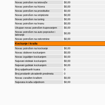
Novac potrošen na tetovaže
$0,00
Novac potrošen na frizera
$0,00
Novac potrošen na prostitutke
$0,00
Novac potrošen na striptizete
$0,00
Novac potrošen na tuning
$0,00
Novac potrošen na hranu
$0,00
Ukupan novac potrošen kupovanjem
$0,00
Novac potrošen na auto popravke i
$0,00
lakiranje
Novac potrošen na nekretnine
$0,00
Kockanje i kraða
Novac potrošen na kockanje
$0,00
Novac dobiven kockanjem
$0,00
Novac izgubljen kockanjem
$0,00
Najveæi dobitak kockanjem
$0,00
Najveæi gubitak kockanjem
$0,00
Broj opljaèkanih kuæa
0
Broj prodanih ukradenih predmeta
0
Novac zaraðen kraðom
$0,00
Najveæa kraða odjednom
$0,00