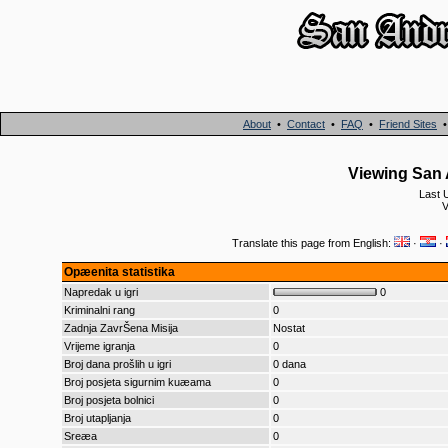
About
•
Contact
•
FAQ
•
Friend Sites
Viewing San 
Last 
V
Translate this page from English:
·
·
Opæenita statistika
Napredak u igri
0
Kriminalni rang
0
Zadnja ZavrŠena Misija
Nostat
Vrijeme igranja
0
Broj dana prošlih u igri
0 dana
Broj posjeta sigurnim kuæama
0
Broj posjeta bolnici
0
Broj utapljanja
0
Sreæa
0