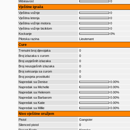
Mišièavost
0
Vještine igraèa
Vještina vožnje
0
Vještina letenja
0
Vještina vožnje motora
0
Vještina vožnje biciklom
0
Kockanje
0%
Pilotska razina
Lieutenant
Cure
Trenutni broj djevojaka
0
Broj izlazaka s curom
0
Broj uspješnih izlazaka
0
Broj neuspješnih izlazaka
0
Broj seksanja sa curom
0
Broj posjeta prostitutki
0
Napredak sa Denise
0.00%
Napredak sa Michelle
0.00%
Napredak sa Helenom
0.00%
Napredak sa Barbarom
0.00%
Napredak sa Katie
0.00%
Napredak sa Millie
0.00%
Nivo vještine oružjem
Pistol
Gangster
Silenced pistol
0