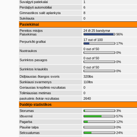
Suvalgyti patiekalai
1
Perdaþyti automobiliai
6
Gimnastikos salë aplankyta
8
Sukèiauta
0
Pasiekimai
Pereitos misijos
24 ið 25 bandymø
Paisekimas
96%
17 out of 100
Perpurkðti grafitai
17%
0 out of 50
Nuotraukos
0%
0 out of 50
Surinktos pasagos
0%
0 out of 50
Surinktos kriauklës
0%
Didþiausias ðtangos svoris
320lbs
Sunkiausi svarmenys
110lbs
Geriausias krepðinio rezultatas
0
Tolimiausias metimas
0
paskutinis ðokiø rezultatas
2640
Þaidëjo statistikos
Storumas
3%
Iðtvermë
57%
Pagarba
12%
Plauèiø talpa
0%
Seksualumas
24%