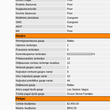
Desert Eagle
Poor
Ðratinis ðautuvas
Poor
Nupjautavamzdis
Poor
Kovinis ðautuvas
Poor
Maðininis pistoletas
Gangster
SMG
Gangster
AK47
Poor
M4
Poor
Gaujos
Nemëgstamiausia gauja
Ballas
Uþimtos teritorijos
1
Prarastos teritorijos
0
Kontroliuojamos teritorijos
0
Priklausanèios teritorijos
12
Didþiausias turëtas teritorijø skaièius
12
Verbuoti gaujos nariai
2
Nuþudyti verbuoti gaujos nariai
0
Viso nuþudyta gaujø nariø
10
Nuþudyti prieðiðkø gaujø nariai
44
Didþiausia gauja
Ballas
Antra pagal dydá gauja
Los Santos Vagos
Treèia pagal dydá gauja
Grove Street Families
Pinigai
Ginklø biudþetas
$2.800,00
Mados biudþetas
$842,00