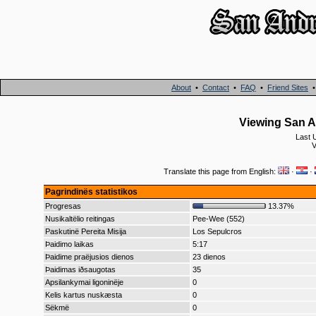
About
•
Contact
•
FAQ
•
Friend Sites
Viewing San A
Last 
V
Translate this page from English:
·
·
Pagrindinës statistikos
Progresas
13.37%
Nusikaltëlio reitingas
Pee-Wee (552)
Paskutinë Pereita Misija
Los Sepulcros
Þaidimo laikas
5:17
Þaidime praëjusios dienos
23 dienos
Þaidimas iðsaugotas
35
Apsilankymai ligoninëje
0
Kelis kartus nuskæsta
0
Sëkmë
0