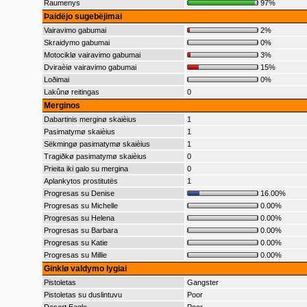
Raumenys
97%
Þaidëjo sugebëjimai
Vairavimo gabumai
2%
Skraidymo gabumai
0%
Motociklø vairavimo gabumai
3%
Dviraèiø vairavimo gabumai
15%
Loðimai
0%
Lakûnø reitingas
0
Merginos
Dabartinis merginø skaièius
1
Pasimatymø skaièius
1
Sëkmingø pasimatymø skaièius
1
Tragiðkø pasimatymø skaièius
0
Prieita iki galo su mergina
0
Aplankytos prostitutës
1
Progresas su Denise
16.00%
Progresas su Michelle
0.00%
Progresas su Helena
0.00%
Progresas su Barbara
0.00%
Progresas su Katie
0.00%
Progresas su Millie
0.00%
Ginklø valdymo lygiai
Pistoletas
Gangster
Pistoletas su duslintuvu
Poor