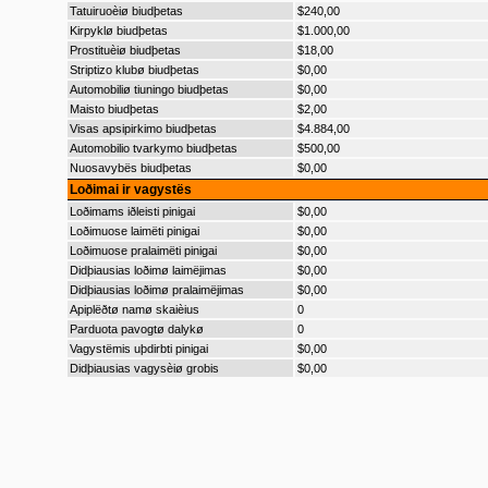
Tatuiruoèiø biudþetas
$240,00
Kirpyklø biudþetas
$1.000,00
Prostituèiø biudþetas
$18,00
Striptizo klubø biudþetas
$0,00
Automobiliø tiuningo biudþetas
$0,00
Maisto biudþetas
$2,00
Visas apsipirkimo biudþetas
$4.884,00
Automobilio tvarkymo biudþetas
$500,00
Nuosavybës biudþetas
$0,00
Loðimai ir vagystës
Loðimams iðleisti pinigai
$0,00
Loðimuose laimëti pinigai
$0,00
Loðimuose pralaimëti pinigai
$0,00
Didþiausias loðimø laimëjimas
$0,00
Didþiausias loðimø pralaimëjimas
$0,00
Apiplëðtø namø skaièius
0
Parduota pavogtø dalykø
0
Vagystëmis uþdirbti pinigai
$0,00
Didþiausias vagysèiø grobis
$0,00