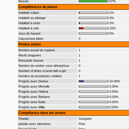
Muscle
97%
Compétences du joueur
Habileté volant
2%
Habileté au pilotage
0%
Habileté à moto
3%
Habileté à vélo
15%
Jeux de hasard
0%
Classement pilote
0
Petites amies
Nombre actuel de copines
1
Meufs draguées
1
Rencards réussis
1
Nombre de rendez-vous désastreux
0
Number of times scored with a girl
0
Nombre de prostituées visitées
1
Progrès avec Denise
16.00%
Progrès avec Michelle
0.00%
Progrès avec Helena
0.00%
Progrès avec Barbara
0.00%
Progrès avec Katie
0.00%
Progrès avec Millie
0.00%
Compétence dans les armes
Pistolet
Gangster
pistolet avec silencieux
Poor