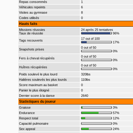
Repas consommés
1
Véhicules repeints
6
Visites au gymnase
8
Codes utilisés
0
Hauts faits
Missions réussies
24 après 25 tentatives
Taux de réussite
96%
17 out of 100
Tags recouverts
17%
0 out of 50
Snapshots prises
0%
0 out of 50
Fers à cheval récupérés
0%
0 out of 50
Huîtres récupérées
0%
Poids soulevé le plus lourd
320lbs
Haltères soulevés les plus lourds
110lbs
Score maximum au basket
0
Panier le plus éloigné
0
Dernier score à la danse
2640
Statistiques du joueur
Graisse
3%
Endurance
57%
Respect total
12%
Capacité pulmonaire
0%
Sex appeal
24%