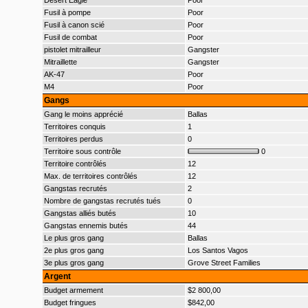
Desert Eagle
Poor
Fusil à pompe
Poor
Fusil à canon scié
Poor
Fusil de combat
Poor
pistolet mitrailleur
Gangster
Mitraillette
Gangster
AK-47
Poor
M4
Poor
Gangs
Gang le moins apprécié
Ballas
Territoires conquis
1
Territoires perdus
0
Territoire sous contrôle
0
Territoire contrôlés
12
Max. de territoires contrôlés
12
Gangstas recrutés
2
Nombre de gangstas recrutés tués
0
Gangstas alliés butés
10
Gangstas ennemis butés
44
Le plus gros gang
Ballas
2e plus gros gang
Los Santos Vagos
3e plus gros gang
Grove Street Families
Argent
Budget armement
$2 800,00
Budget fringues
$842,00