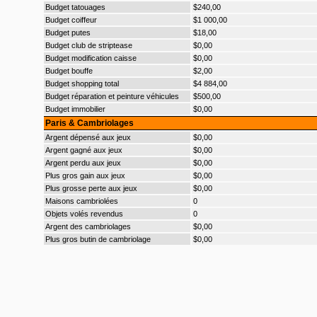
Budget tatouages
$240,00
Budget coiffeur
$1 000,00
Budget putes
$18,00
Budget club de striptease
$0,00
Budget modification caisse
$0,00
Budget bouffe
$2,00
Budget shopping total
$4 884,00
Budget réparation et peinture véhicules
$500,00
Budget immobilier
$0,00
Paris & Cambriolages
Argent dépensé aux jeux
$0,00
Argent gagné aux jeux
$0,00
Argent perdu aux jeux
$0,00
Plus gros gain aux jeux
$0,00
Plus grosse perte aux jeux
$0,00
Maisons cambriolées
0
Objets volés revendus
0
Argent des cambriolages
$0,00
Plus gros butin de cambriolage
$0,00