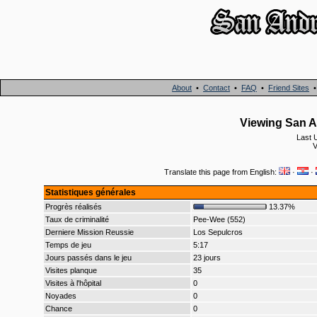
About
•
Contact
•
FAQ
•
Friend Sites
Viewing San A
Last 
V
Translate this page from English:
·
·
Statistiques générales
Progrès réalisés
13.37%
Taux de criminalité
Pee-Wee (552)
Derniere Mission Reussie
Los Sepulcros
Temps de jeu
5:17
Jours passés dans le jeu
23 jours
Visites planque
35
Visites à l'hôpital
0
Noyades
0
Chance
0