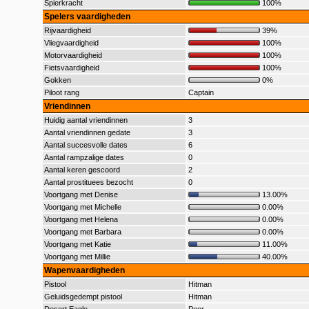
Spierkracht
100%
Spelers vaardigheden
Rijvaardigheid
39%
Vliegvaardigheid
100%
Motorvaardigheid
100%
Fietsvaardigheid
100%
Gokken
0%
Piloot rang
Captain
Vriendinnen
Huidig aantal vriendinnen
3
Aantal vriendinnen gedate
3
Aantal succesvolle dates
6
Aantal rampzalige dates
0
Aantal keren gescoord
2
Aantal prostituees bezocht
0
Voortgang met Denise
13.00%
Voortgang met Michelle
0.00%
Voortgang met Helena
0.00%
Voortgang met Barbara
0.00%
Voortgang met Katie
11.00%
Voortgang met Millie
40.00%
Wapenvaardigheden
Pistool
Hitman
Geluidsgedempt pistool
Hitman