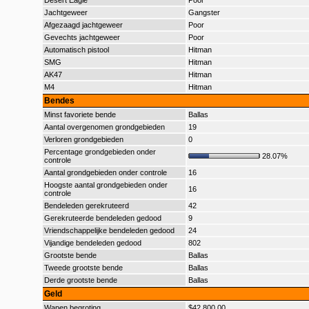
Desert Eagle
Poor
Jachtgeweer
Gangster
Afgezaagd jachtgeweer
Poor
Gevechts jachtgeweer
Poor
Automatisch pistool
Hitman
SMG
Hitman
AK47
Hitman
M4
Hitman
Bendes
Minst favoriete bende
Ballas
Aantal overgenomen grondgebieden
19
Verloren grondgebieden
0
Percentage grondgebieden onder
28.07%
controle
Aantal grondgebieden onder controle
16
Hoogste aantal grondgebieden onder
16
controle
Bendeleden gerekruteerd
42
Gerekruteerde bendeleden gedood
9
Vriendschappelijke bendeleden gedood
24
Vijandige bendeleden gedood
802
Grootste bende
Ballas
Tweede grootste bende
Ballas
Derde grootste bende
Ballas
Geld
Wapen begroting
$42.800,00