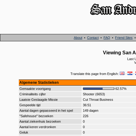
About
•
Contact
•
FAQ
•
Friend Sites
Viewing San A
Last 
V
Translate this page from English:
·
·
Algemene Statistieken
Gemaakte voortgang
62.57%
Criminaliteits cijfer
Shooter (6653)
Laatste Geslaagde Missie
Cut Throat Business
Gespeelde tijd
36:51
Aantal dagen gepasseerd in het spel
149 dagen
"Safehouse" bezoeken
226
Aantal ziekenhuis bezoeken
0
Aantal keren verdronken
0
Geluk
0