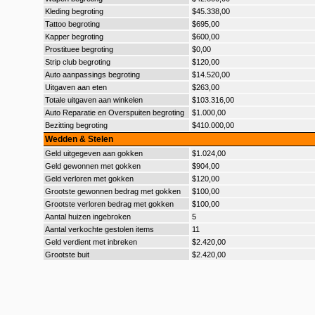
Kleding begroting
$45.338,00
Tattoo begroting
$695,00
Kapper begroting
$600,00
Prostituee begroting
$0,00
Strip club begroting
$120,00
Auto aanpassings begroting
$14.520,00
Uitgaven aan eten
$263,00
Totale uitgaven aan winkelen
$103.316,00
Auto Reparatie en Overspuiten begroting
$1.000,00
Bezitting begroting
$410.000,00
Wedden & Stelen
Geld uitgegeven aan gokken
$1.024,00
Geld gewonnen met gokken
$904,00
Geld verloren met gokken
$120,00
Grootste gewonnen bedrag met gokken
$100,00
Grootste verloren bedrag met gokken
$100,00
Aantal huizen ingebroken
5
Aantal verkochte gestolen items
11
Geld verdient met inbreken
$2.420,00
Grootste buit
$2.420,00