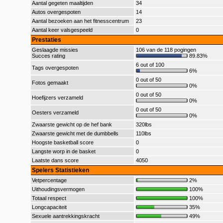
Aantal gegeten maaltijden
34
Autos overgespoten
14
Aantal bezoeken aan het fitnesscentrum
23
Aantal keer valsgespeeld
0
Prestaties
Geslaagde missies
106 van de 118 pogingen
Succes rating
89.83%
6 out of 100
Tags overgespoten
6%
0 out of 50
Fotos gemaakt
0%
0 out of 50
Hoefijzers verzameld
0%
0 out of 50
Oesters verzameld
0%
Zwaarste gewicht op de hef bank
320lbs
Zwaarste gewicht met de dumbbells
110lbs
Hoogste basketball score
0
Langste worp in de basket
0
Laatste dans score
4050
Spelers Statistieken
Vetpercentage
2%
Uithoudingsvermogen
100%
Totaal respect
100%
Longcapaciteit
35%
Sexuele aantrekkingskracht
49%