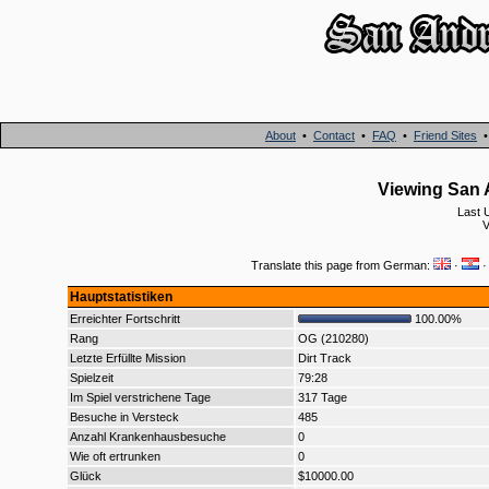
About
•
Contact
•
FAQ
•
Friend Sites
Viewing San A
Last 
V
Translate this page from German:
·
Hauptstatistiken
Erreichter Fortschritt
100.00%
Rang
OG (210280)
Letzte Erfüllte Mission
Dirt Track
Spielzeit
79:28
Im Spiel verstrichene Tage
317 Tage
Besuche in Versteck
485
Anzahl Krankenhausbesuche
0
Wie oft ertrunken
0
Glück
$10000.00