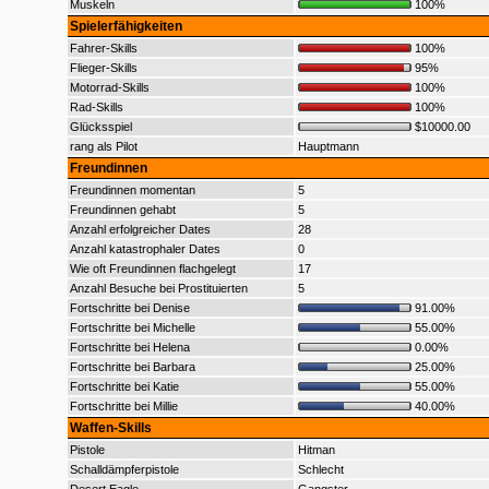
Muskeln
100%
Spielerfähigkeiten
Fahrer-Skills
100%
Flieger-Skills
95%
Motorrad-Skills
100%
Rad-Skills
100%
Glücksspiel
$10000.00
rang als Pilot
Hauptmann
Freundinnen
Freundinnen momentan
5
Freundinnen gehabt
5
Anzahl erfolgreicher Dates
28
Anzahl katastrophaler Dates
0
Wie oft Freundinnen flachgelegt
17
Anzahl Besuche bei Prostituierten
5
Fortschritte bei Denise
91.00%
Fortschritte bei Michelle
55.00%
Fortschritte bei Helena
0.00%
Fortschritte bei Barbara
25.00%
Fortschritte bei Katie
55.00%
Fortschritte bei Millie
40.00%
Waffen-Skills
Pistole
Hitman
Schalldämpferpistole
Schlecht