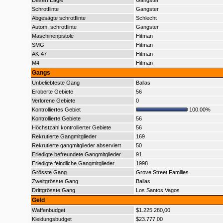
Desert Eagle
Gangster
Schrotflinte
Gangster
Abgesägte schrotflinte
Schlecht
Autom. schrotflinte
Gangster
Maschinenpistole
Hitman
SMG
Hitman
AK-47
Hitman
M4
Hitman
Gangs
Unbeliebteste Gang
Ballas
Eroberte Gebiete
56
Verlorene Gebiete
0
Kontrolliertes Gebiet
100.00%
Kontrollierte Gebiete
56
Höchstzahl kontrollierter Gebiete
56
Rekrutierte Gangmitglieder
169
Rekrutierte gangmitglieder abserviert
50
Erledigte befreundete Gangmitglieder
91
Erledigte feindliche Gangmitglieder
1998
Grösste Gang
Grove Street Families
Zweitgrösste Gang
Ballas
Drittgrösste Gang
Los Santos Vagos
Geld
Waffenbudget
$1.225.280,00
Kleidungsbudget
$23.777,00