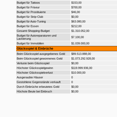
Budget für Tattoos
$153,00
Budget für Friseur
$700,00
Budget für Prostituierte
$46,00
Budget für Strip-Club
$0,00
Budget für Auto-Tuning
$63.080,00
Budget für Essen
$212,00
Gesamt-Shopping-Budget
$1.310.052,00
Budget für Autoreparaturen und
$7.100,00
Lackierung
Budget für Immobilien
$1.039.000,00
Glücksspiel & Einbrüche
Beim Glücksspiel ausgegebenes Geld
$89.513.888,00
Beim Glücksspiel gewonnenes Geld
$1.073.292.928,00
Verluste beim Glücksspiel
$0,00
Höchster Glücksspielgewinn
$119.999.936,00
Höchster Glücksspielverlust
$10.000,00
Ausgeraubte Häuser
0
Gestohlene Gegenstände verkauft
0
Durch Einbrüche erbeutetes Geld
$0,00
Höchste Beute bei Einbruch
$0,00