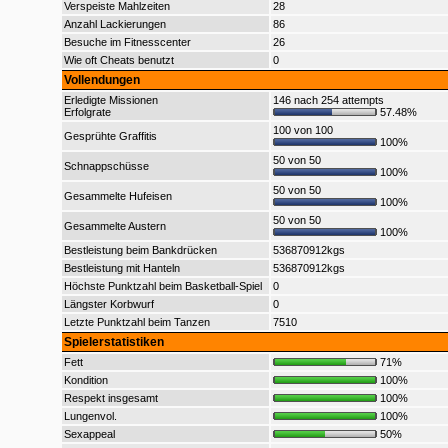
Verspeiste Mahlzeiten
28
Anzahl Lackierungen
86
Besuche im Fitnesscenter
26
Wie oft Cheats benutzt
0
Vollendungen
Erledigte Missionen
146 nach 254 attempts
Erfolgrate
57.48%
100 von 100
Gesprühte Graffitis
100%
50 von 50
Schnappschüsse
100%
50 von 50
Gesammelte Hufeisen
100%
50 von 50
Gesammelte Austern
100%
Bestleistung beim Bankdrücken
536870912kgs
Bestleistung mit Hanteln
536870912kgs
Höchste Punktzahl beim Basketball-Spiel
0
Längster Korbwurf
0
Letzte Punktzahl beim Tanzen
7510
Spielerstatistiken
Fett
71%
Kondition
100%
Respekt insgesamt
100%
Lungenvol.
100%
Sexappeal
50%