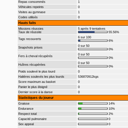
Repas consommés
1
Véhicules repeints
0
Visites au gymnase
1
Codes utilisés
0
Hauts faits
Missions réussies
5 après 9 tentatives
Taux de réussite
55.56%
6 sur 100
Tags recouverts
6%
0 sur 50
Snapshots prises
0%
0 sur 50
Fers à cheval récupérés
0%
0 sur 50
Huîtres récupérées
0%
Poids soulevé le plus lourd
0
Haltères soulevés les plus lourds
536870912kgs
Score maximum au basket
0
Panier le plus éloigné
0
Dernier score à la danse
0
Statistiques du joueur
Graisse
14%
Endurance
10%
Respect total
2%
Capacité pulmonaire
0
Sex appeal
0