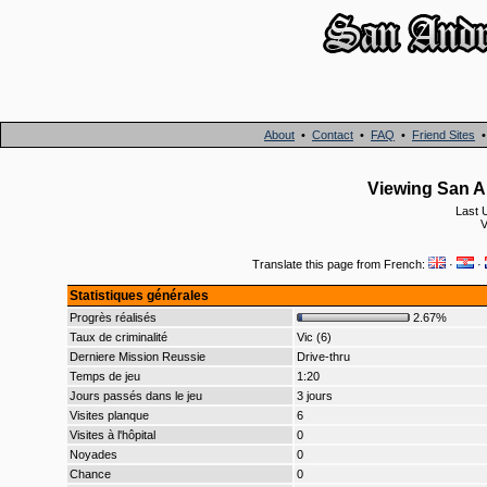
About
•
Contact
•
FAQ
•
Friend Sites
Viewing San A
Last 
V
Translate this page from French:
·
·
Statistiques générales
Progrès réalisés
2.67%
Taux de criminalité
Vic (6)
Derniere Mission Reussie
Drive-thru
Temps de jeu
1:20
Jours passés dans le jeu
3 jours
Visites planque
6
Visites à l'hôpital
0
Noyades
0
Chance
0