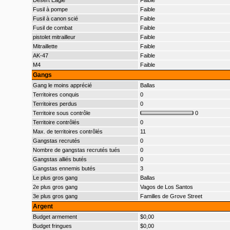
Desert Eagle
Faible
Fusil à pompe
Faible
Fusil à canon scié
Faible
Fusil de combat
Faible
pistolet mitrailleur
Faible
Mitraillette
Faible
AK-47
Faible
M4
Faible
Gangs
Gang le moins apprécié
Ballas
Territoires conquis
0
Territoires perdus
0
Territoire sous contrôle
0
Territoire contrôlés
0
Max. de territoires contrôlés
11
Gangstas recrutés
0
Nombre de gangstas recrutés tués
0
Gangstas alliés butés
0
Gangstas ennemis butés
3
Le plus gros gang
Ballas
2e plus gros gang
Vagos de Los Santos
3e plus gros gang
Familles de Grove Street
Argent
Budget armement
$0,00
Budget fringues
$0,00