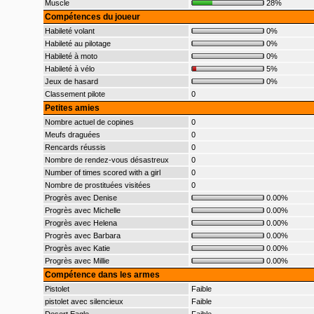
Muscle
28%
Compétences du joueur
Habileté volant
0%
Habileté au pilotage
0%
Habileté à moto
0%
Habileté à vélo
5%
Jeux de hasard
0%
Classement pilote
0
Petites amies
Nombre actuel de copines
0
Meufs draguées
0
Rencards réussis
0
Nombre de rendez-vous désastreux
0
Number of times scored with a girl
0
Nombre de prostituées visitées
0
Progrès avec Denise
0.00%
Progrès avec Michelle
0.00%
Progrès avec Helena
0.00%
Progrès avec Barbara
0.00%
Progrès avec Katie
0.00%
Progrès avec Millie
0.00%
Compétence dans les armes
Pistolet
Faible
pistolet avec silencieux
Faible