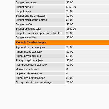
Budget tatouages
$0,00
Budget coiffeur
$350,00
Budget putes
$0,00
Budget club de striptease
$0,00
Budget modification caisse
$0,00
Budget bouffe
$2,00
Budget shopping total
$352,00
Budget réparation et peinture véhicules
$0,00
Budget immobilier
$0,00
Paris & Cambriolages
Argent dépensé aux jeux
$0,00
Argent gagné aux jeux
$0,00
Argent perdu aux jeux
$0,00
Plus gros gain aux jeux
$0,00
Plus grosse perte aux jeux
$0,00
Maisons cambriolées
0
Objets volés revendus
0
Argent des cambriolages
$0,00
Plus gros butin de cambriolage
$0,00