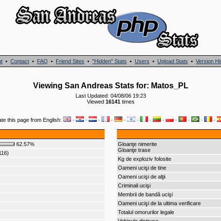
t
•
Contact
•
FAQ
•
Friend Sites
•
"Hidden" Stats
•
Users
•
Upload Stats
•
Version Hi
Viewing San Andreas Stats for: Matos_PL
Last Updated: 04/08/06 19:23
Viewed
16141
times
ate this page from English:
·
·
·
·
·
·
·
·
·
·
·
·
62.57%
Gloanţe nimerite
Gloanţe trase
116)
Kg de exploziv folosite
Oameni ucişi de tine
Oameni ucişi de alţii
Criminali ucişi
Membrii de bandă ucişi
Oameni ucişi de la ultima verificare
Totalul omorurilor legale