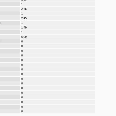
1
2:46
1
2:45
e
1
1:49
1
6:09
e
0
0
0
0
0
0
0
0
0
0
0
0
0
0
0
0