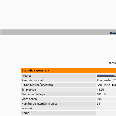
Abou
Transl
Statistică generală
Progres
Rang de criminal
Foot-soldier (8
Ultima Misiune Îndeplinită
San Fierro Hills
Timp de joc
48:25
Zile petrecute în joc
181 zile
Vizite acasa
208
Numărul de internări în spital
13
Înnecuri
0
Noroc
0