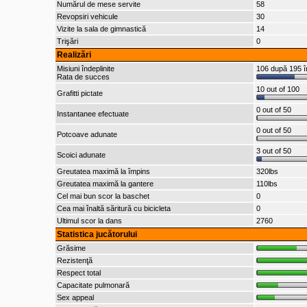
Numărul de mese servite
58
Revopsiri vehicule
30
Vizite la sala de gimnastică
14
Trişări
0
Realizări
Misiuni îndeplinite
106 după 195 î
Rata de succes
10 out of 100
Grafitti pictate
0 out of 50
Instantanee efectuate
0 out of 50
Potcoave adunate
3 out of 50
Scoici adunate
Greutatea maximă la împins
320lbs
Greutatea maximă la gantere
110lbs
Cel mai bun scor la baschet
0
Cea mai înaltă săritură cu bicicleta
0
Ultimul scor la dans
2760
Statistica jucătorului
Grăsime
Rezistenţă
Respect total
Capacitate pulmonară
Sex appeal