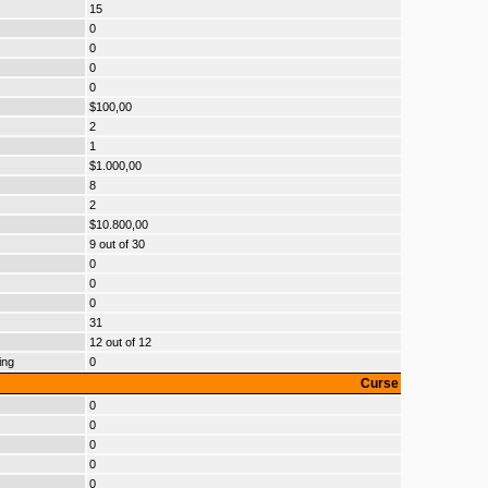
15
0
0
0
0
$100,00
2
1
$1.000,00
8
2
$10.800,00
9 out of 30
0
0
0
31
12 out of 12
ing
0
Curse
0
0
0
0
0