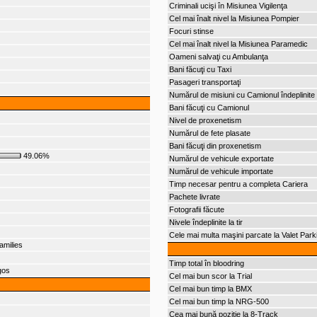
Criminali ucişi în Misiunea Vigilenţa
Cel mai înalt nivel la Misiunea Pompier
Focuri stinse
Cel mai înalt nivel la Misiunea Paramedic
Oameni salvaţi cu Ambulanţa
Bani făcuţi cu Taxi
Pasageri transportaţi
Numărul de misiuni cu Camionul îndeplinite
Bani făcuţi cu Camionul
Nivel de proxenetism
Numărul de fete plasate
Bani făcuţi din proxenetism
49.06%
Numărul de vehicule exportate
Numărul de vehicule importate
Timp necesar pentru a completa Cariera
Pachete livrate
Fotografii făcute
Nivele îndeplinite la tir
Cele mai multa maşini parcate la Valet Park
amilies
Timp total în bloodring
gos
Cel mai bun scor la Trial
Cel mai bun timp la BMX
Cel mai bun timp la NRG-500
Cea mai bună poziţie la 8-Track