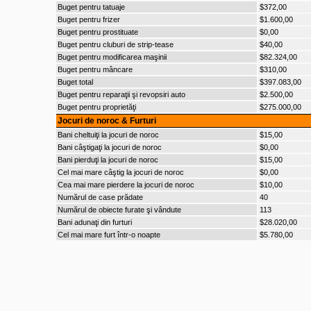
Buget pentru tatuaje
$372,00
Buget pentru frizer
$1.600,00
Buget pentru prostituate
$0,00
Buget pentru cluburi de strip-tease
$40,00
Buget pentru modificarea maşinii
$82.324,00
Buget pentru mâncare
$310,00
Buget total
$397.083,00
Buget pentru reparaţii şi revopsiri auto
$2.500,00
Buget pentru proprietăţi
$275.000,00
Jocuri de noroc & Furturi
Bani cheltuiţi la jocuri de noroc
$15,00
Bani câştigaţi la jocuri de noroc
$0,00
Bani pierduţi la jocuri de noroc
$15,00
Cel mai mare câştig la jocuri de noroc
$0,00
Cea mai mare pierdere la jocuri de noroc
$10,00
Numărul de case prădate
40
Numărul de obiecte furate şi vândute
113
Bani adunaţi din furturi
$28.020,00
Cel mai mare furt într-o noapte
$5.780,00