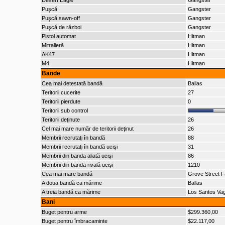
Desert Eagle
Gangster
Puşcă
Gangster
Puşcă sawn-off
Gangster
Puşcă de război
Gangster
Pistol automat
Hitman
Mitralieră
Hitman
AK47
Hitman
M4
Hitman
Bande
Cea mai detestată bandă
Ballas
Teritorii cucerite
27
Teritorii pierdute
0
Teritorii sub control
Teritorii deţinute
26
Cel mai mare număr de teritorii deţinut
26
Membrii recrutaţi în bandă
88
Membrii recrutaţi în bandă ucişi
31
Membrii din banda aliată ucişi
86
Membrii din banda rivală ucişi
1210
Cea mai mare bandă
Grove Street F
A doua bandă ca mărime
Ballas
A treia bandă ca mărime
Los Santos Va
Bani
Buget pentru arme
$299.360,00
Buget pentru îmbracaminte
$22.117,00