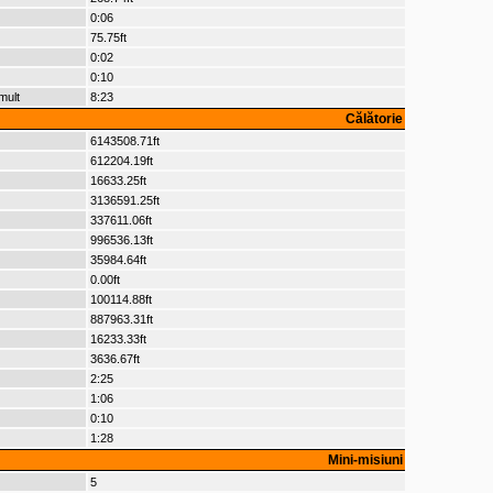
0:06
75.75ft
0:02
0:10
mult
8:23
Călătorie
6143508.71ft
612204.19ft
16633.25ft
3136591.25ft
337611.06ft
996536.13ft
35984.64ft
0.00ft
100114.88ft
887963.31ft
16233.33ft
3636.67ft
2:25
1:06
0:10
1:28
Mini-misiuni
5