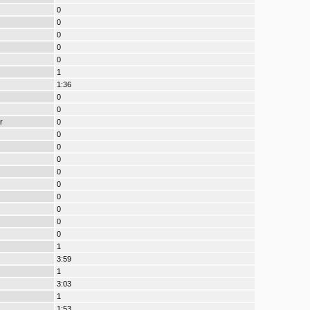
0
0
0
0
0
1
1:36
0
0
r
0
0
0
0
0
0
0
0
0
0
1
3:59
1
3:03
1
1:53