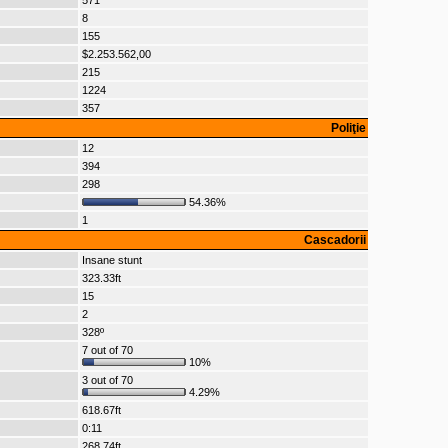
571
8
155
$2.253.562,00
215
1224
357
Poliţie
12
394
298
54.36%
1
Cascadorii
Insane stunt
323.33ft
15
2
328º
7 out of 70
10%
3 out of 70
4.29%
618.67ft
0:11
268.74ft