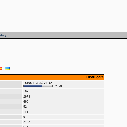
story
·
Distrugere
15105 în afară 24168
62.5%
192
2873
488
52
1147
0
2422