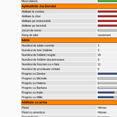
Musculatură
Aptitudinile Jucătorului
Abilitate la condus
Abilitate la zbor
Abilitate pe motocicletă
Abilitate pe bicicletă
Jocuri de noroc
Rang de pilot
Lieutenant
Iubite
Numărul de iubite curente
3
Numărul de fete întâlnite
3
Numărul de întâlniri reuşite
35
Numărul de întâlniri dezastruoase
5
Numărul de înscrieri cu o fata
11
Numărul de prostituate vizitate
0
Progres cu Denise
Progres cu Michelle
Progres cu Helena
Progres cu Barbara
Progres cu Katie
Progres cu Millie
Abilitate cu arma
Pistol
Hitman
Pistol cu amortizor
Hitman