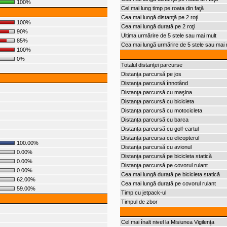
100%
Cel mai lung timp pe roata din faţă
Cea mai lungă distanţă pe 2 roţi
100%
Cea mai lungă durată pe 2 roţi
90%
Ultima urmărire de 5 stele sau mai mult
85%
Cea mai lungă urmărire de 5 stele sau mai 
100%
0%
Totalul distanţei parcurse
Distanţa parcursă pe jos
Distanţa parcursă înnotând
Distanţa parcursă cu maşina
Distanţa parcursă cu bicicleta
Distanţa parcursă cu motocicleta
Distanţa parcursă cu barca
Distanţa parcursă cu golf-cartul
Distanţa parcursa cu elicopterul
100.00%
Distanţa parcursă cu avionul
0.00%
Distanţa parcursă pe bicicleta statică
0.00%
Distanţa parcursă pe covorul rulant
0.00%
Cea mai lungă durată pe bicicleta statică
62.00%
Cea mai lungă durată pe covorul rulant
59.00%
Timp cu jetpack-ul
Timpul de zbor
Cel mai înalt nivel la Misiunea Vigilenţa