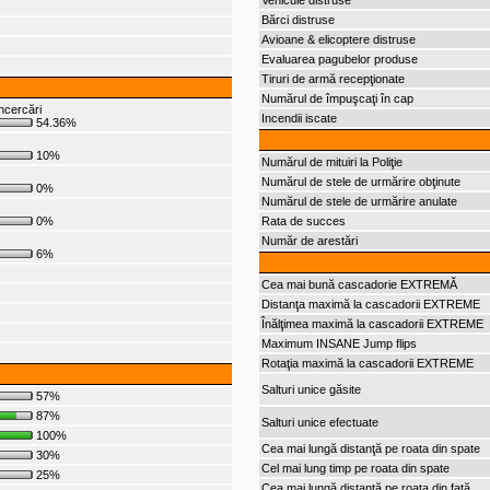
Vehicule distruse
Bărci distruse
Avioane & elicoptere distruse
Evaluarea pagubelor produse
Tiruri de armă recepţionate
Numărul de împuşcaţi în cap
ncercări
Incendii iscate
54.36%
10%
Numărul de mituiri la Poliţie
Numărul de stele de urmărire obţinute
0%
Numărul de stele de urmărire anulate
0%
Rata de succes
Număr de arestări
6%
Cea mai bună cascadorie EXTREMĂ
Distanţa maximă la cascadorii EXTREME
Înălţimea maximă la cascadorii EXTREME
Maximum INSANE Jump flips
Rotaţia maximă la cascadorii EXTREME
Salturi unice găsite
57%
87%
Salturi unice efectuate
100%
Cea mai lungă distanţă pe roata din spate
30%
Cel mai lung timp pe roata din spate
25%
Cea mai lungă distanţă pe roata din faţă