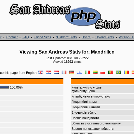
t
•
Contact
•
FAQ
•
Friend Sites
•
"Hidden" Stats
•
Users
•
Upload Stats
•
Version Hi
Viewing San Andreas Stats for: Mandrillen
Last Updated: 08/01/05 22:22
Viewed
16993
times
ate this page from English:
·
·
·
·
·
·
·
·
·
·
·
·
100.00%
Куль влучило у ціль
Куль випущено
Кг вибухівки використано
Люди вбиті вами
Люди вбиті іншими
Злочинців вбито
Членів банд вбито
Вбивств з останнього чекпойнту
Всього непокраних вбивств