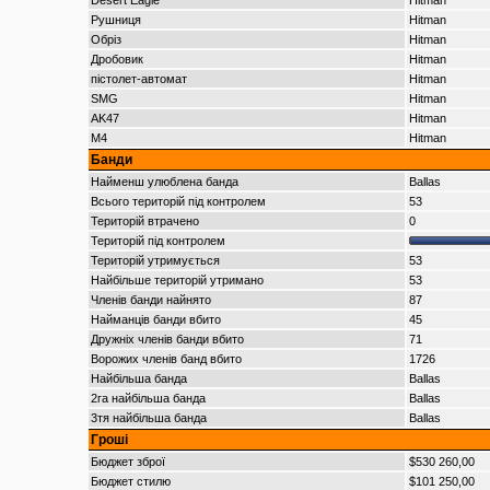
Desert Eagle
Hitman
Рушниця
Hitman
Обріз
Hitman
Дробовик
Hitman
пістолет-автомат
Hitman
SMG
Hitman
AK47
Hitman
M4
Hitman
Банди
Найменш улюблена банда
Ballas
Всього територій під контролем
53
Територій втрачено
0
Територій під контролем
Територій утримується
53
Найбільше територій утримано
53
Членів банди найнято
87
Найманців банди вбито
45
Дружніх членів банди вбито
71
Ворожих членів банд вбито
1726
Найбільша банда
Ballas
2га найбільша банда
Ballas
3тя найбільша банда
Ballas
Гроші
Бюджет зброї
$530 260,00
Бюджет стилю
$101 250,00