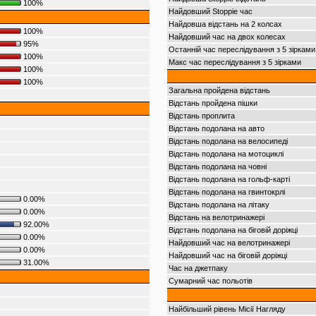
100%
Найдовший Stoppie час
Найдовша відстань на 2 колсах
100%
Найдовший час на двох колесах
95%
Останній час переслідування з 5 зірками
100%
Макс час переслідування з 5 зірками
100%
100%
Загальна пройдена відстань
Відстань пройдена пішки
Відстань проплита
Відстань подолана на авто
Відстань подолана на велосипеді
Відстань подолана на мотоциклі
Відстань подолана на човні
Відстань подолана на гольф-карті
Відстань подолана на гвинтокрлі
0.00%
Відстань подолана на літаку
0.00%
Відстань на велотринажері
92.00%
Відстань подолана на біговій доріжці
0.00%
Найдовший час на велотринажері
0.00%
Найдовший час на біговій доріжці
31.00%
Час на джетпаку
Сумарний час польотів
Найбільший рівень Місії Нагляду