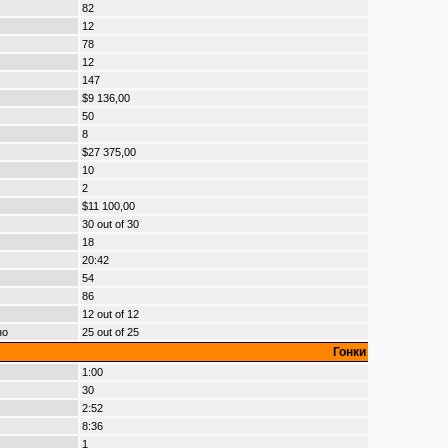
82
12
78
12
147
$9 136,00
50
8
$27 375,00
10
2
$11 100,00
30 out of 30
18
20:42
54
86
12 out of 12
но
25 out of 25
Гонки
1:00
30
2:52
8:36
1