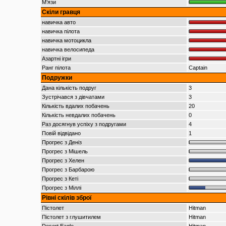
М’язи
Скіли гравця
навичка авто
навичка пілота
навичка мотоцикла
навичка велосипеда
Азартні ігри
Ранг пілота
Captain
Подружки
Дана кількість подруг
3
Зустрічався з дівчатами
3
Кількість вдалих побачень
20
Кількість невдалих побачень
0
Раз досягнув успіху з подругами
4
Повій відвідано
1
Прогрес з Деніз
Прогрес з Мішель
Прогрес з Хелен
Прогрес з Барбарою
Прогрес з Кеті
Прогрес з Міллі
Рівні скілів зброї
Пістолет
Hitman
Пістолет з глушитилем
Hitman