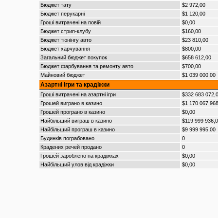
Бюджет тату
$2 972,00
Бюджет перукарні
$1 120,00
Гроші витрачені на повій
$0,00
Бюджет стрип-клубу
$160,00
Бюджет тюнінгу авто
$23 810,00
Бюджет харчування
$800,00
Загальний бюджет покупок
$658 612,00
Бюджет фарбування та ремонту авто
$700,00
Майновий бюджет
$1 039 000,00
Азартні ігри та крадіжки
Гроші витрачені на азартні ігри
$332 683 072,
Грошей виграно в казино
$1 170 067 968
Грошей програно в казино
$0,00
Найбільший виграш в казино
$119 999 936,
Найбільший програш в казино
$9 999 995,00
Будинків пограбовано
0
Крадених речей продано
0
Грошей зароблено на крадіжках
$0,00
Найбільший улов від крадіжки
$0,00