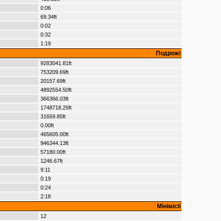
0:06
69.34ft
0:02
0:32
1:19
Подрожі
9283041.81ft
753209.69ft
20157.69ft
4892554.50ft
366366.03ft
1748718.25ft
31659.85ft
0.00ft
465605.00ft
946344.13ft
57180.00ft
1246.67ft
9:11
0:19
0:24
2:18
Мінімісії
12