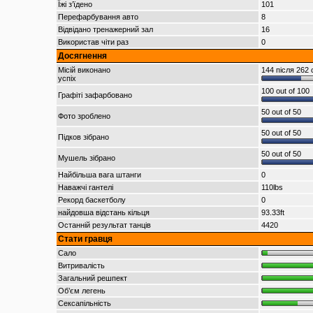
Їжі з’їдено
101
Перефарбування авто
8
Відвідано тренажерний зал
16
Використав чіти раз
0
Досягнення
Місій виконано
144 після 262 
успіх
100 out of 100
Графіті зафарбовано
50 out of 50
Фото зроблено
50 out of 50
Підков зібрано
50 out of 50
Мушель зібрано
Найбільша вага штанги
0
Наважчі гантелі
110lbs
Рекорд баскетболу
0
найдовша відстань кільця
93.33ft
Останній результат танців
4420
Стати гравця
Сало
Витривалість
Загальний решпект
Об’єм легень
Сексапільність