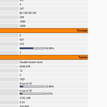
937
4
147
$3 730 557,00
238
1990
1069
Поліція
5
507
275
54.96%
1
Трюки
Double insane stunt
6246.67ft
72
2
792º
9 out of 70
12.86%
6 out of 70
8.57%
1741.14ft
0:14
430.85ft