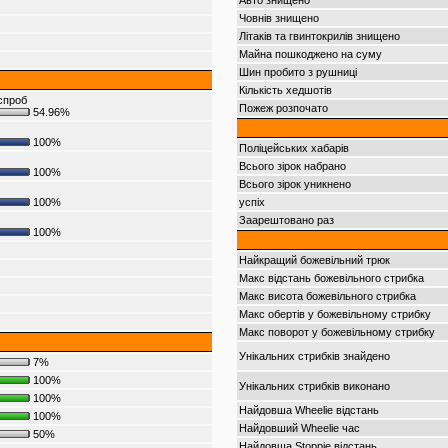
Авто знищено
Човнів знищено
Літаків та гвинтокрилів знищено
Майна пошкоджено на суму
Шин пробито з рушниці
Кількість хедшотів
спроб
Пожеж розпочато
54.96%
100%
Поліцейських хабарів
Всього зірок набрано
100%
Всього зірок уникнено
100%
успіх
Заарештовано раз
100%
Найкращий божевільний трюк
Макс відстань божевільного стрибка
Макс висота божевільного стрибка
Макс обертів у божевільному стрибку
Макс поворот у божевільному стрибку
Унікальних стрибків знайдено
7%
100%
Унікальних стрибків виконано
100%
Найдовша Wheelie відстань
100%
Найдовший Wheelie час
50%
Найдовша Stoppie відстань