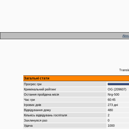
Abou
Transl
Загальні стати
Прогрес гри
Кримінальний рейтинг
OG (209607)
Остання пройдена місія
Nrg-500
Час гри
60:45
Ігрових днів
273 дні
Відвідування дому
480
Кількісь відвідувань госпіталя
2
Захлинувся раз
0
Удача
1000