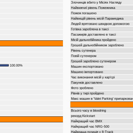
Злочинців вбито у Місіях Нагляду
Найвижчиї рівень Пожежника
Пожеж погашено
Найвищій рівень місій Парамедика
Людей врятовано швидкою допомогою
Готівка зароблена в таксі
Пасажирів доставлено в таксі
Місій дальнобійника пройдено
Грошей дальнобійником зароблено
Рівень сутенера
Повій сутенером
Грошей зароблено сутенером
100.00%
Машин експортовано
Машино імпортовано
Час виконання місій у кар’єрі
Пакунків доставлено
Фото зроблено
Рівнів у тирі пройдено
Макс машин в 'Valet Parking' припаркова
Всього часу в bloodring
рекорд Kickstart
Найкращий час BMX
Найкращий час NRG-500
Найкраща позиція у 8-Track