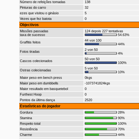
Número de refeições tomadas
138
Pinturas do carro
32
ezes que visitou o ginásio
5
Vezes que fez batota
0
Objectivos
Missões passadas
124 depois 227 tentativas
taxa de sucesso
54.63%
44 von 100
Graffitis feitos
44%
2 von 50
Fotos tiradas
4%
50 von 50
Cascos colecionados
100%
5 von 50
Ostras colecionadas
10%
Maior peso em bench press
0kgs
Maior peso em dumbbells
-1073741824kgs
Maior resultado em basquetebol
0
Furthest Hoop
0
Pontos da última dança
2520
Estatísticas do jogador
Gordura
28%
Stamina
90%
Respeito total
100%
Resistência
70%
Charme
44%