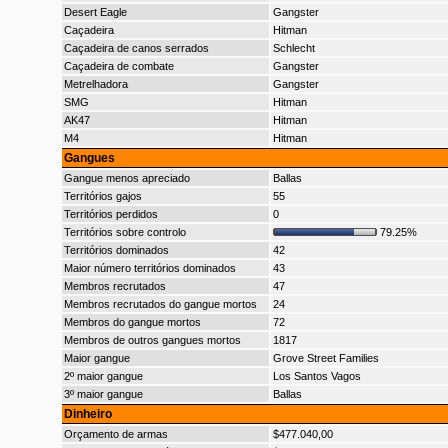
Desert Eagle
Gangster
Caçadeira
Hitman
Caçadeira de canos serrados
Schlecht
Caçadeira de combate
Gangster
Metrelhadora
Gangster
SMG
Hitman
AK47
Hitman
M4
Hitman
Gangues
Gangue menos apreciado
Ballas
Territórios gajos
55
Territórios perdidos
0
Territórios sobre controlo
79.25%
Territórios dominados
42
Maior número territórios dominados
43
Membros recrutados
47
Membros recrutados do gangue mortos
24
Membros do gangue mortos
72
Membros de outros gangues mortos
1817
Maior gangue
Grove Street Families
2º maior gangue
Los Santos Vagos
3º maior gangue
Ballas
Dinheiro
Orçamento de armas
$477.040,00