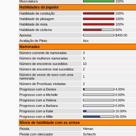
Musculatura
100%
Habilidades do jogador
Habilidade de condução
100%
Habilidade de pilotagem
100%
Habilidade de mota
100%
Habilidade de ciclismo
60%
Apostas
$400.00
Avaliação de Piloto
Ass
Namoradas
Número corrente de namoradas
3
Número de mulheres namoradas
3
Número de encontros sucedidos
10
Número de encontros mal sucedidos
2
Número de vezes de sexo com uma
1
namorada
Número de Prostítuas visitadas
2
Progresso com a Denise
4.00%
Progresso com a Michelle
0.00%
Progresso com a Helena
0.00%
Progresso com a Barbara
0.00%
Progresso com a Katie
10.00%
Progresso com a Millie
55.00%
Níveis de habilidade com as armas
Pistola
Hitman
Pistola com silenciador
Schlecht