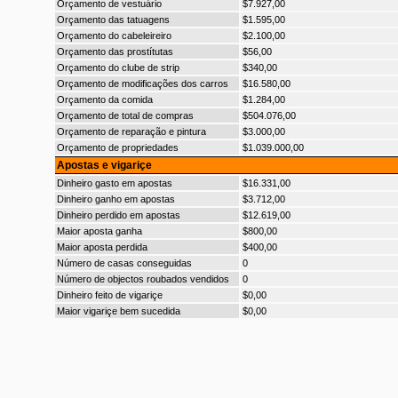
Orçamento de vestuário
$7.927,00
Orçamento das tatuagens
$1.595,00
Orçamento do cabeleireiro
$2.100,00
Orçamento das prostítutas
$56,00
Orçamento do clube de strip
$340,00
Orçamento de modificações dos carros
$16.580,00
Orçamento da comida
$1.284,00
Orçamento de total de compras
$504.076,00
Orçamento de reparação e pintura
$3.000,00
Orçamento de propriedades
$1.039.000,00
Apostas e vigariçe
Dinheiro gasto em apostas
$16.331,00
Dinheiro ganho em apostas
$3.712,00
Dinheiro perdido em apostas
$12.619,00
Maior aposta ganha
$800,00
Maior aposta perdida
$400,00
Número de casas conseguidas
0
Número de objectos roubados vendidos
0
Dinheiro feito de vigariçe
$0,00
Maior vigariçe bem sucedida
$0,00