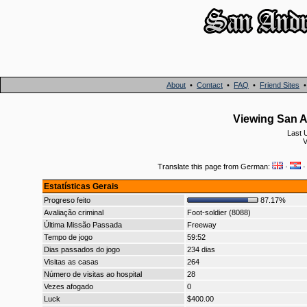
About
•
Contact
•
FAQ
•
Friend Sites
Viewing San A
Last 
V
Translate this page from German:
·
Estatísticas Gerais
Progreso feito
87.17%
Avaliação criminal
Foot-soldier (8088)
Última Missão Passada
Freeway
Tempo de jogo
59:52
Dias passados do jogo
234 dias
Visitas as casas
264
Número de visitas ao hospital
28
Vezes afogado
0
Luck
$400.00