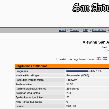
About
•
Contact
•
FAQ
•
Friend Sites
Viewing San A
Last 
V
Translate this page from German:
·
Pagrindinës statistikos
Progresas
87.17%
Nusikaltëlio reitingas
Foot-soldier (8088)
Paskutinë Pereita Misija
Freeway
Þaidimo laikas
59:52
Þaidime praëjusios dienos
234 dienos
Þaidimas iðsaugotas
264
Apsilankymai ligoninëje
28
Kelis kartus nuskæsta
0
Sëkmë
$400.00