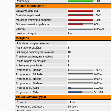
Raumenys
100%
Þaidëjo sugebëjimai
Vairavimo gabumai
100%
Skraidymo gabumai
100%
Motociklø vairavimo gabumai
100%
Dviraèiø vairavimo gabumai
60%
Loðimai
$400.00
Lakûnø reitingas
Ass
Merginos
Dabartinis merginø skaièius
3
Pasimatymø skaièius
3
Sëkmingø pasimatymø skaièius
10
Tragiðkø pasimatymø skaièius
2
Prieita iki galo su mergina
1
Aplankytos prostitutës
2
Progresas su Denise
4.00%
Progresas su Michelle
0.00%
Progresas su Helena
0.00%
Progresas su Barbara
0.00%
Progresas su Katie
10.00%
Progresas su Millie
55.00%
Ginklø valdymo lygiai
Pistoletas
Hitman
Pistoletas su duslintuvu
Schlecht