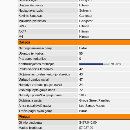
Desert Eagle
Gangster
Ðratinis ðautuvas
Hitman
Nupjautavamzdis
Schlecht
Kovinis ðautuvas
Gangster
Maðininis pistoletas
Gangster
SMG
Hitman
AK47
Hitman
M4
Hitman
Gaujos
Nemëgstamiausia gauja
Ballas
Uþimtos teritorijos
55
Prarastos teritorijos
0
Kontroliuojamos teritorijos
79.25%
Priklausanèios teritorijos
42
Didþiausias turëtas teritorijø skaièius
43
Verbuoti gaujos nariai
47
Nuþudyti verbuoti gaujos nariai
24
Viso nuþudyta gaujø nariø
72
Nuþudyti prieðiðkø gaujø nariai
1817
Didþiausia gauja
Grove Street Families
Antra pagal dydá gauja
Los Santos Vagos
Treèia pagal dydá gauja
Ballas
Pinigai
Ginklø biudþetas
$477.040,00
Mados biudþetas
$7.927,00