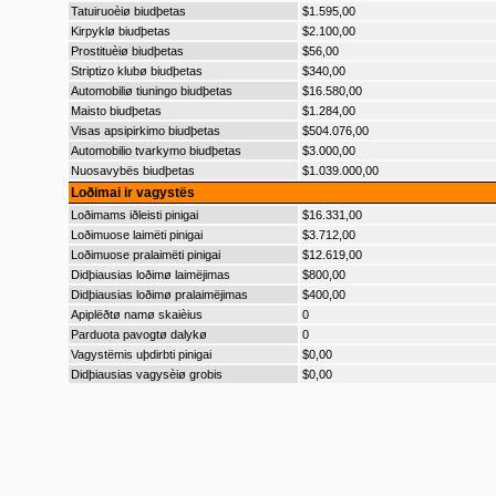
Tatuiruoèiø biudþetas
$1.595,00
Kirpyklø biudþetas
$2.100,00
Prostituèiø biudþetas
$56,00
Striptizo klubø biudþetas
$340,00
Automobiliø tiuningo biudþetas
$16.580,00
Maisto biudþetas
$1.284,00
Visas apsipirkimo biudþetas
$504.076,00
Automobilio tvarkymo biudþetas
$3.000,00
Nuosavybës biudþetas
$1.039.000,00
Loðimai ir vagystës
Loðimams iðleisti pinigai
$16.331,00
Loðimuose laimëti pinigai
$3.712,00
Loðimuose pralaimëti pinigai
$12.619,00
Didþiausias loðimø laimëjimas
$800,00
Didþiausias loðimø pralaimëjimas
$400,00
Apiplëðtø namø skaièius
0
Parduota pavogtø dalykø
0
Vagystëmis uþdirbti pinigai
$0,00
Didþiausias vagysèiø grobis
$0,00