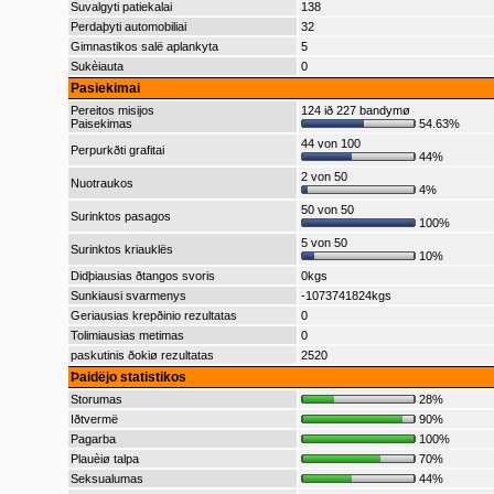
Suvalgyti patiekalai
138
Perdaþyti automobiliai
32
Gimnastikos salë aplankyta
5
Sukèiauta
0
Pasiekimai
Pereitos misijos
124 ið 227 bandymø
Paisekimas
54.63%
44 von 100
Perpurkðti grafitai
44%
2 von 50
Nuotraukos
4%
50 von 50
Surinktos pasagos
100%
5 von 50
Surinktos kriauklës
10%
Didþiausias ðtangos svoris
0kgs
Sunkiausi svarmenys
-1073741824kgs
Geriausias krepðinio rezultatas
0
Tolimiausias metimas
0
paskutinis ðokiø rezultatas
2520
Þaidëjo statistikos
Storumas
28%
Iðtvermë
90%
Pagarba
100%
Plauèiø talpa
70%
Seksualumas
44%