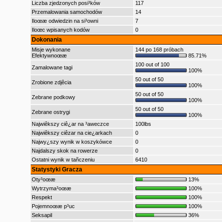
Liczba zjedzonych posi³ków
117
Przemalowania samochodów
14
Iloœæ odwiedzin na si³owni
7
Iloœc wpisanych kodów
0
Dokonania
Misje wykonane
144 po 168 próbach
Efektywnoœæ
85.71%
100 out of 100
Zamalowane tagi
100%
50 out of 50
Zrobione zdjêcia
100%
50 out of 50
Zebrane podkowy
100%
50 out of 50
Zebrane ostrygi
100%
Najwiêkszy ciê¿ar na ³aweczce
100lbs
Najwiêkszy ciêzar na cie¿arkach
0
Najwy¿szy wynik w koszykówce
0
Najdalszy skok na rowerze
0
Ostatni wynik w tañczeniu
6410
Statystyki Gracza
Oty³oœæ
13%
Wytrzyma³oœæ
100%
Respekt
100%
Pojemnoœæ p³uc
100%
Seksapil
36%