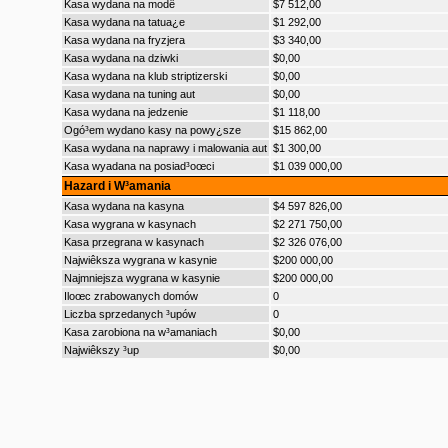
Kasa wydana na modê
$7 512,00
Kasa wydana na tatua¿e
$1 292,00
Kasa wydana na fryzjera
$3 340,00
Kasa wydana na dziwki
$0,00
Kasa wydana na klub striptizerski
$0,00
Kasa wydana na tuning aut
$0,00
Kasa wydana na jedzenie
$1 118,00
Ogó³em wydano kasy na powy¿sze
$15 862,00
Kasa wydana na naprawy i malowania aut
$1 300,00
Kasa wyadana na posiad³oœci
$1 039 000,00
Hazard i W³amania
Kasa wydana na kasyna
$4 597 826,00
Kasa wygrana w kasynach
$2 271 750,00
Kasa przegrana w kasynach
$2 326 076,00
Najwiêksza wygrana w kasynie
$200 000,00
Najmniejsza wygrana w kasynie
$200 000,00
Iloœc zrabowanych domów
0
Liczba sprzedanych ³upów
0
Kasa zarobiona na w³amaniach
$0,00
Najwiêkszy ³up
$0,00