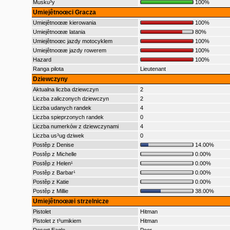
Musku³y
100%
Umiejêtnoœci Gracza
Umiejêtnoœæ kierowania
100%
Umiejêtnoœæ latania
80%
Umiejêtnoœc jazdy motocyklem
100%
Umiejêtnoœæ jazdy rowerem
100%
Hazard
100%
Ranga pilota
Lieutenant
Dziewczyny
Aktualna liczba dziewczyn
2
Liczba zaliczonych dziewczyn
2
Liczba udanych randek
4
Liczba spieprzonych randek
0
Liczba numerków z dziewczynami
4
Liczba us³ug dziwek
0
Postêp z Denise
14.00%
Postêp z Michelle
0.00%
Postêp z Helen¹
0.00%
Postêp z Barbar¹
0.00%
Postêp z Katie
0.00%
Postêp z Millie
38.00%
Umiejêtnoœæi strzelnicze
Pistolet
Hitman
Pistolet z t³umikiem
Hitman