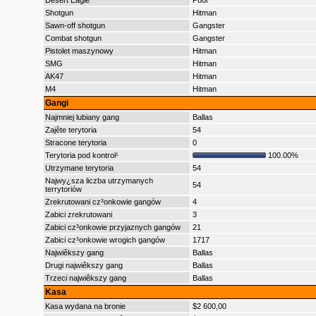
Desert Eagle
Poor
Shotgun
Hitman
Sawn-off shotgun
Gangster
Combat shotgun
Gangster
Pistolet maszynowy
Hitman
SMG
Hitman
AK47
Hitman
M4
Hitman
Gangi
Najmniej lubiany gang
Ballas
Zajête terytoria
54
Stracone terytoria
0
Terytoria pod kontrol¹
100.00%
Utrzymane terytoria
54
Najwy¿sza liczba utrzymanych
54
terrytoriów
Zrekrutowani cz³onkowie gangów
4
Zabici zrekrutowani
3
Zabici cz³onkowie przyjaznych gangów
21
Zabici cz³onkowie wrogich gangów
1717
Najwiêkszy gang
Ballas
Drugi najwiêkszy gang
Ballas
Trzeci najwiêkszy gang
Ballas
Kasa
Kasa wydana na bronie
$2 600,00