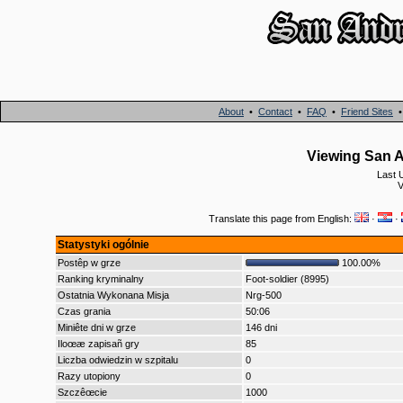
About
•
Contact
•
FAQ
•
Friend Sites
Viewing San A
Last 
V
Translate this page from English:
·
·
Statystyki ogólnie
Postêp w grze
100.00%
Ranking kryminalny
Foot-soldier (8995)
Ostatnia Wykonana Misja
Nrg-500
Czas grania
50:06
Miniête dni w grze
146 dni
Iloœæ zapisañ gry
85
Liczba odwiedzin w szpitalu
0
Razy utopiony
0
Szczêœcie
1000