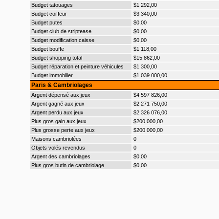
Budget tatouages
$1 292,00
Budget coiffeur
$3 340,00
Budget putes
$0,00
Budget club de striptease
$0,00
Budget modification caisse
$0,00
Budget bouffe
$1 118,00
Budget shopping total
$15 862,00
Budget réparation et peinture véhicules
$1 300,00
Budget immobilier
$1 039 000,00
Paris & Cambriolages
Argent dépensé aux jeux
$4 597 826,00
Argent gagné aux jeux
$2 271 750,00
Argent perdu aux jeux
$2 326 076,00
Plus gros gain aux jeux
$200 000,00
Plus grosse perte aux jeux
$200 000,00
Maisons cambriolées
0
Objets volés revendus
0
Argent des cambriolages
$0,00
Plus gros butin de cambriolage
$0,00