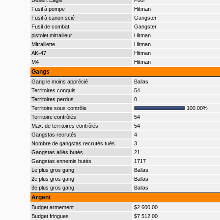
Desert Eagle
Poor
Fusil à pompe
Hitman
Fusil à canon scié
Gangster
Fusil de combat
Gangster
pistolet mitrailleur
Hitman
Mitraillette
Hitman
AK-47
Hitman
M4
Hitman
Gangs
Gang le moins apprécié
Ballas
Territoires conquis
54
Territoires perdus
0
Territoire sous contrôle
100.00%
Territoire contrôlés
54
Max. de territoires contrôlés
54
Gangstas recrutés
4
Nombre de gangstas recrutés tués
3
Gangstas alliés butés
21
Gangstas ennemis butés
1717
Le plus gros gang
Ballas
2e plus gros gang
Ballas
3e plus gros gang
Ballas
Argent
Budget armement
$2 600,00
Budget fringues
$7 512,00