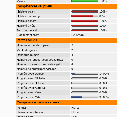
Muscle
100%
Compétences du joueur
Habileté volant
100%
Habileté au pilotage
80%
Habileté à moto
100%
Habileté à vélo
100%
Jeux de hasard
100%
Classement pilote
Lieutenant
Petites amies
Nombre actuel de copines
2
Meufs draguées
2
Rencards réussis
4
Nombre de rendez-vous désastreux
0
Number of times scored with a girl
4
Nombre de prostituées visitées
0
Progrès avec Denise
14.00%
Progrès avec Michelle
0.00%
Progrès avec Helena
0.00%
Progrès avec Barbara
0.00%
Progrès avec Katie
0.00%
Progrès avec Millie
38.00%
Compétence dans les armes
Pistolet
Hitman
pistolet avec silencieux
Hitman