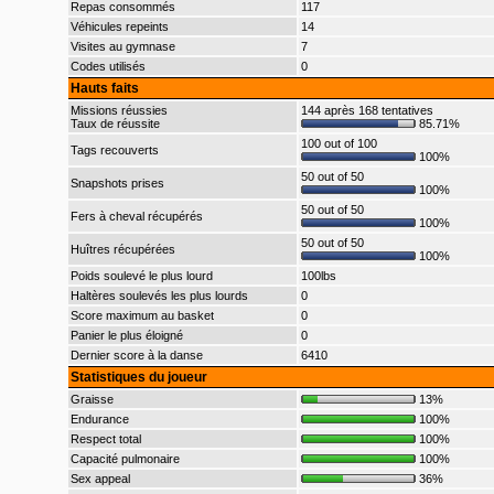
Repas consommés
117
Véhicules repeints
14
Visites au gymnase
7
Codes utilisés
0
Hauts faits
Missions réussies
144 après 168 tentatives
Taux de réussite
85.71%
100 out of 100
Tags recouverts
100%
50 out of 50
Snapshots prises
100%
50 out of 50
Fers à cheval récupérés
100%
50 out of 50
Huîtres récupérées
100%
Poids soulevé le plus lourd
100lbs
Haltères soulevés les plus lourds
0
Score maximum au basket
0
Panier le plus éloigné
0
Dernier score à la danse
6410
Statistiques du joueur
Graisse
13%
Endurance
100%
Respect total
100%
Capacité pulmonaire
100%
Sex appeal
36%