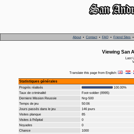
About
•
Contact
•
FAQ
•
Friend Sites
Viewing San A
Last 
V
Translate this page from English:
·
·
Statistiques générales
Progrès réalisés
100.00%
Taux de criminalité
Foot-soldier (8995)
Derniere Mission Reussie
Nrg-500
Temps de jeu
50:06
Jours passés dans le jeu
146 jours
Visites planque
85
Visites à l'hôpital
0
Noyades
0
Chance
1000