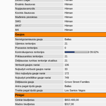
Desert Eagle
Hitman
Ðratinis ðautuvas
Hitman
Nupjautavamzdis
Hitman
Kovinis ðautuvas
Hitman
Maðininis pistoletas
Hitman
SMG
Hitman
AK47
Hitman
M4
Hitman
Gaujos
Nemëgstamiausia gauja
Ballas
Uþimtos teritorijos
21
Prarastos teritorijos
0
Kontroliuojamos teritorijos
39.62%
Priklausanèios teritorijos
21
Didþiausias turëtas teritorijø skaièius
21
Verbuoti gaujos nariai
106
Nuþudyti verbuoti gaujos nariai
33
Viso nuþudyta gaujø nariø
172
Nuþudyti prieðiðkø gaujø nariai
749
Didþiausia gauja
Grove Street Families
Antra pagal dydá gauja
Ballas
Treèia pagal dydá gauja
Los Santos Vagos
Pinigai
Ginklø biudþetas
$653.400,00
Mados biudþetas
$317,00