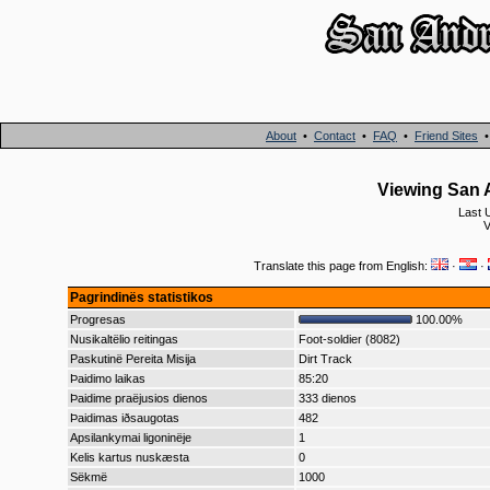
About
•
Contact
•
FAQ
•
Friend Sites
Viewing San A
Last 
V
Translate this page from English:
·
·
Pagrindinës statistikos
Progresas
100.00%
Nusikaltëlio reitingas
Foot-soldier (8082)
Paskutinë Pereita Misija
Dirt Track
Þaidimo laikas
85:20
Þaidime praëjusios dienos
333 dienos
Þaidimas iðsaugotas
482
Apsilankymai ligoninëje
1
Kelis kartus nuskæsta
0
Sëkmë
1000