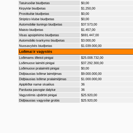
Tatuiruoèiø biudþetas
$0,00
Kirpyklø biudþetas
$1.250,00
Prostituèiø biudþetas
$0,00
Striptizo klubø biudþetas
$0,00
Automobiliø tiuningo biudþetas
$37.573,00
Maisto biudþetas
$1.457,00
Visas apsipirkimo biudþetas
$691.447,00
Automobilio tvarkymo biudþetas
$3.000,00
Nuosavybës biudþetas
$1.039.000,00
Loðimai ir vagystës
Loðimams iðleisti pinigai
$25.008.732,00
Loðimuose laimëti pinigai
$37.292.300,00
Loðimuose pralaimëti pinigai
$0,00
Didþiausias loðimø laimëjimas
$9.000.000,00
Didþiausias loðimø pralaimëjimas
$1.000.000,00
Apiplëðtø namø skaièius
36
Parduota pavogtø dalykø
36
Vagystëmis uþdirbti pinigai
$25.920,00
Didþiausias vagysèiø grobis
$25.920,00