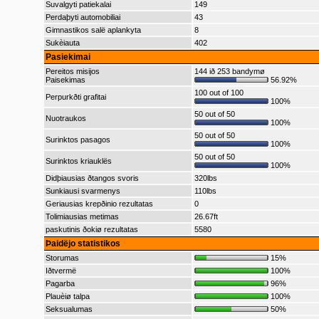
Suvalgyti patiekalai
149
Perdaþyti automobiliai
43
Gimnastikos salë aplankyta
8
Sukèiauta
402
Pasiekimai
Pereitos misijos
144 ið 253 bandymø
Paisekimas
56.92%
100 out of 100
Perpurkðti grafitai
100%
50 out of 50
Nuotraukos
100%
50 out of 50
Surinktos pasagos
100%
50 out of 50
Surinktos kriauklës
100%
Didþiausias ðtangos svoris
320lbs
Sunkiausi svarmenys
110lbs
Geriausias krepðinio rezultatas
0
Tolimiausias metimas
26.67ft
paskutinis ðokiø rezultatas
5580
Þaidëjo statistikos
Storumas
15%
Iðtvermë
100%
Pagarba
96%
Plauèiø talpa
100%
Seksualumas
50%