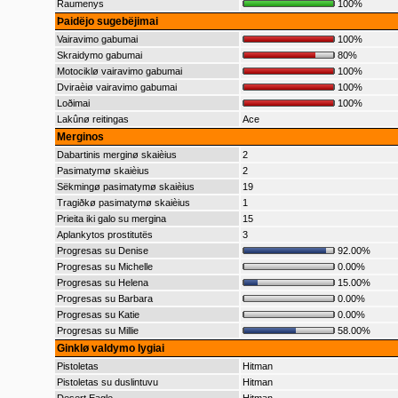
Raumenys
100%
Þaidëjo sugebëjimai
Vairavimo gabumai
100%
Skraidymo gabumai
80%
Motociklø vairavimo gabumai
100%
Dviraèiø vairavimo gabumai
100%
Loðimai
100%
Lakûnø reitingas
Ace
Merginos
Dabartinis merginø skaièius
2
Pasimatymø skaièius
2
Sëkmingø pasimatymø skaièius
19
Tragiðkø pasimatymø skaièius
1
Prieita iki galo su mergina
15
Aplankytos prostitutës
3
Progresas su Denise
92.00%
Progresas su Michelle
0.00%
Progresas su Helena
15.00%
Progresas su Barbara
0.00%
Progresas su Katie
0.00%
Progresas su Millie
58.00%
Ginklø valdymo lygiai
Pistoletas
Hitman
Pistoletas su duslintuvu
Hitman