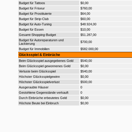
Budget für Tattoos
$0,00
Budget für Friseur
$760,00
Budget für Prostituierte
$64,00
Budget für Strip-Club
$60,00
Budget für Auto-Tuning
$48.924,00
Budget für Essen
$10,00
Gesamt-Shopping-Budget
$51.287,00
Budget für Autoreparaturen und
$700,00
Lackierung
Budget für Immobilien
$582.000,00
Glücksspiel & Einbrüche
Beim Glücksspiel ausgegebenes Geld
$540,00
Beim Glücksspiel gewonnenes Geld
$0,00
Verluste beim Glücksspiel
$540,00
Höchster Glücksspielgewinn
$0,00
Höchster Glücksspielverlust
$500,00
Ausgeraubte Häuser
0
Gestohlene Gegenstände verkauft
0
Durch Einbrüche erbeutetes Geld
$0,00
Höchste Beute bei Einbruch
$0,00