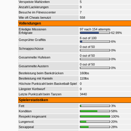
Verspeiste Mahlzeiten
5
Anzahl Lackierungen
9
Besuche im Fitnesscenter
7
Wie oft Cheats benutzt
558
Vollendungen
Erledigte Missionen
97 nach 154 attempts
Erfolgrate
62.99%
6 out of 100
Gesprühte Graffitis
6%
0 out of 50
Schnappschüsse
0%
0 out of 50
Gesammelte Hufeisen
0%
0 out of 50
Gesammelte Austern
0%
Bestleistung beim Bankdrücken
160lbs
Bestleistung mit Hanteln
110lbs
Höchste Punktzahl beim Basketball-Spiel
0
Längster Korbwurf
0
Letzte Punktzahl beim Tanzen
3440
Spielerstatistiken
Fett
3%
Kondition
58%
Respekt insgesamt
100%
Lungenvol.
20%
Sexappeal
28%