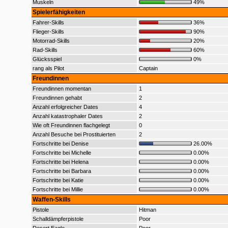
Muskeln
49%
Spielerfähigkeiten
Fahrer-Skills
36%
Flieger-Skills
90%
Motorrad-Skills
20%
Rad-Skills
60%
Glücksspiel
0%
rang als Pilot
Captain
Freundinnen
Freundinnen momentan
1
Freundinnen gehabt
2
Anzahl erfolgreicher Dates
4
Anzahl katastrophaler Dates
2
Wie oft Freundinnen flachgelegt
0
Anzahl Besuche bei Prostituierten
2
Fortschritte bei Denise
26.00%
Fortschritte bei Michelle
0.00%
Fortschritte bei Helena
0.00%
Fortschritte bei Barbara
0.00%
Fortschritte bei Katie
0.00%
Fortschritte bei Millie
0.00%
Waffen-Skills
Pistole
Hitman
Schalldämpferpistole
Poor