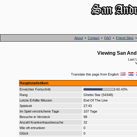
About
•
Contact
•
FAQ
•
Friend Sites
Viewing San Andr
Last 
V
Translate this page from English:
·
·
Hauptstatistiken
Erreichter Fortschritt
60.43%
Rang
Ghetto Star (54348)
Letzte Erfüllte Mission
End Of The Line
Spielzeit
27:43
Im Spiel verstrichene Tage
107 Tage
Besuche in Versteck
98
Anzahl Krankenhausbesuche
32
Wie oft ertrunken
0
Glück
0