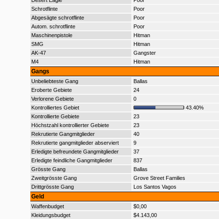
Desert Eagle
Poor
Schrotflinte
Poor
Abgesägte schrotflinte
Poor
Autom. schrotflinte
Poor
Maschinenpistole
Hitman
SMG
Hitman
AK-47
Gangster
M4
Hitman
Gangs
Unbeliebteste Gang
Ballas
Eroberte Gebiete
24
Verlorene Gebiete
0
Kontrolliertes Gebiet
43.40%
Kontrollierte Gebiete
23
Höchstzahl kontrollierter Gebiete
23
Rekrutierte Gangmitglieder
40
Rekrutierte gangmitglieder abserviert
9
Erledigte befreundete Gangmitglieder
37
Erledigte feindliche Gangmitglieder
837
Grösste Gang
Ballas
Zweitgrösste Gang
Grove Street Families
Drittgrösste Gang
Los Santos Vagos
Geld
Waffenbudget
$0,00
Kleidungsbudget
$4.143,00