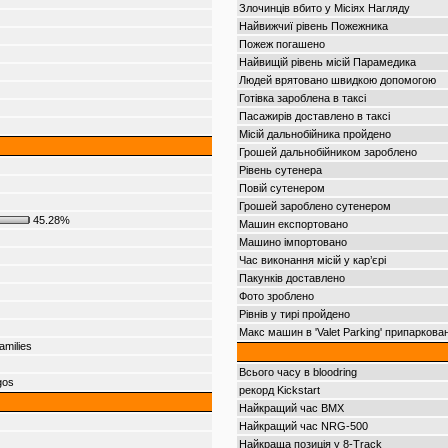
Злочинців вбито у Місіях Нагляду
Найвижчиї рівень Пожежника
Пожеж погашено
Найвищій рівень місій Парамедика
Людей врятовано швидкою допомогою
Готівка зароблена в таксі
Пасажирів доставлено в таксі
Місій дальнобійника пройдено
Грошей дальнобійником зароблено
Рівень сутенера
Повій сутенером
Грошей зароблено сутенером
45.28%
Машин експортовано
Машино імпортовано
Час виконання місій у кар’єрі
Пакунків доставлено
Фото зроблено
Рівнів у тирі пройдено
Макс машин в 'Valet Parking' припаркова
amilies
Всього часу в bloodring
gos
рекорд Kickstart
Найкращий час BMX
Найкращий час NRG-500
Найкраща позиція у 8-Track