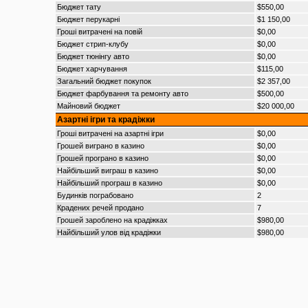
Бюджет тату
$550,00
Бюджет перукарні
$1 150,00
Гроші витрачені на повій
$0,00
Бюджет стрип-клубу
$0,00
Бюджет тюнінгу авто
$0,00
Бюджет харчування
$115,00
Загальний бюджет покупок
$2 357,00
Бюджет фарбування та ремонту авто
$500,00
Майновий бюджет
$20 000,00
Азартні ігри та крадіжки
Гроші витрачені на азартні ігри
$0,00
Грошей виграно в казино
$0,00
Грошей програно в казино
$0,00
Найбільший виграш в казино
$0,00
Найбільший програш в казино
$0,00
Будинків пограбовано
2
Крадених речей продано
7
Грошей зароблено на крадіжках
$980,00
Найбільший улов від крадіжки
$980,00