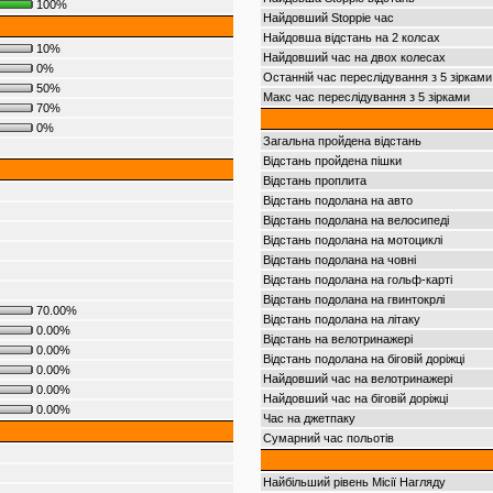
100%
Найдовший Stoppie час
Найдовша відстань на 2 колсах
10%
Найдовший час на двох колесах
0%
Останній час переслідування з 5 зірками
50%
Макс час переслідування з 5 зірками
70%
0%
Загальна пройдена відстань
Відстань пройдена пішки
Відстань проплита
Відстань подолана на авто
Відстань подолана на велосипеді
Відстань подолана на мотоциклі
Відстань подолана на човні
Відстань подолана на гольф-карті
Відстань подолана на гвинтокрлі
70.00%
Відстань подолана на літаку
0.00%
Відстань на велотринажері
0.00%
Відстань подолана на біговій доріжці
0.00%
Найдовший час на велотринажері
0.00%
Найдовший час на біговій доріжці
0.00%
Час на джетпаку
Сумарний час польотів
Найбільший рівень Місії Нагляду