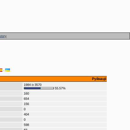
story
·
Руйнації
1984 із 3570
55.57%
160
654
156
0
404
0
598