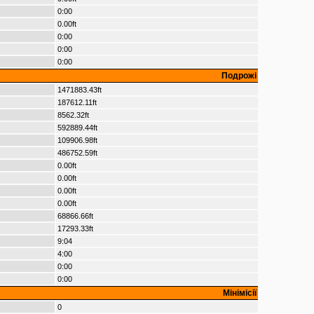
0:00
0.00ft
0:00
0:00
0:00
Подрожі
1471883.43ft
187612.11ft
8562.32ft
592889.44ft
109906.98ft
486752.59ft
0.00ft
0.00ft
0.00ft
0.00ft
68866.66ft
17293.33ft
9:04
4:00
0:00
0:00
Мінімісії
0