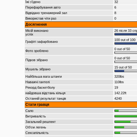
Їжі з’їдено
32
Перефарбування авто
6
Відвідано тренажерний зал
8
Використав чіти раз
0
Досягнення
Місій виконано
26 після 33 сп
успіх
100 out of 100
Графіті зафарбовано
0 out of 50
Фото зроблено
0 out of 50
Підков зібрано
15 out of 50
Мушель зібрано
Найбільша вага штанги
320lbs
Наважчі гантелі
110lbs
Рекорд баскетболу
19
найдовша відстань кільця
142.22ft
Останній результат танців
4240
Стати гравця
Сало
Витривалість
Загальний решпект
Об’єм легень
Сексапільність