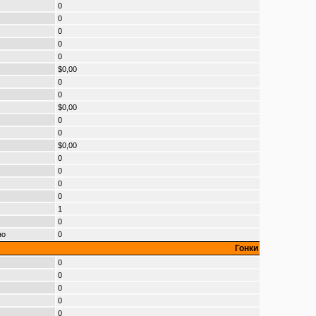
0
0
0
0
0
$0,00
0
0
$0,00
0
0
$0,00
0
0
0
0
1
0
но
0
Гонки
0
0
0
0
0