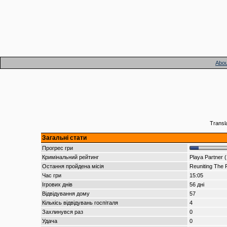
Abou
Transl
Загальні стати
Прогрес гри
Кримінальний рейтинг
Playa Partner 
Остання пройдена місія
Reuniting The 
Час гри
15:05
Ігрових днів
56 дні
Відвідування дому
57
Кількісь відвідувань госпіталя
4
Захлинувся раз
0
Удача
0