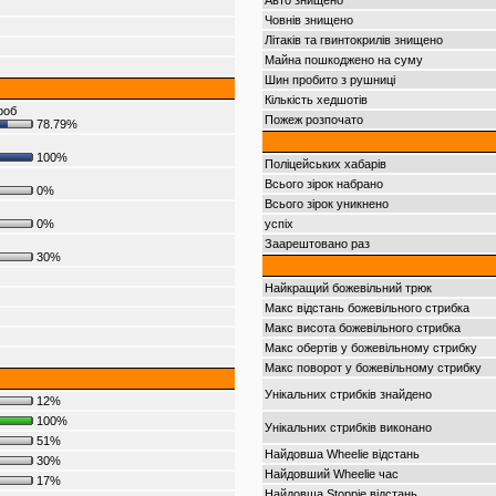
Авто знищено
Човнів знищено
Літаків та гвинтокрилів знищено
Майна пошкоджено на суму
Шин пробито з рушниці
Кількість хедшотів
роб
Пожеж розпочато
78.79%
100%
Поліцейських хабарів
Всього зірок набрано
0%
Всього зірок уникнено
0%
успіх
Заарештовано раз
30%
Найкращий божевільний трюк
Макс відстань божевільного стрибка
Макс висота божевільного стрибка
Макс обертів у божевільному стрибку
Макс поворот у божевільному стрибку
Унікальних стрибків знайдено
12%
100%
Унікальних стрибків виконано
51%
Найдовша Wheelie відстань
30%
Найдовший Wheelie час
17%
Найдовша Stoppie відстань