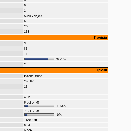
83
0
1
$255 785,00
69
246
133
Поліція
3
83
71
78.79%
2
Трюки
Insane stunt
226.67ft
13
1
437º
8 out of 70
11.43%
7 out of 70
10%
1120.87ft
0:34
0.00ft