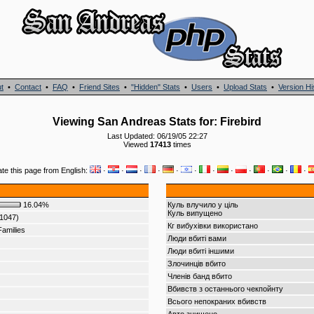
t
•
Contact
•
FAQ
•
Friend Sites
•
"Hidden" Stats
•
Users
•
Upload Stats
•
Version Hi
Viewing San Andreas Stats for: Firebird
Last Updated: 06/19/05 22:27
Viewed
17413
times
ate this page from English:
·
·
·
·
·
·
·
·
·
·
·
·
16.04%
Куль влучило у ціль
Куль випущено
(1047)
Кг вибухівки використано
Families
Люди вбиті вами
Люди вбиті іншими
Злочинців вбито
Членів банд вбито
Вбивств з останнього чекпойнту
Всього непокраних вбивств