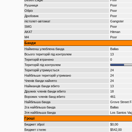
Desert Eagle
Poor
Рушниця
Poor
Обріз
Poor
Дробовик
Poor
пістолет-автомат
Gangster
SMG
Poor
AK47
Hitman
M4
Poor
Банди
Найменш улюблена банда
Ballas
Всього територій під контролем
13
Територій втрачено
0
Територій під контролем
Територій утримується
24
Найбільше територій утримано
24
Членів банди найнято
24
Найманців банди вбито
13
Дружніх членів банди вбито
18
Ворожих членів банд вбито
461
Найбільша банда
Grove Street F
2га найбільша банда
Ballas
3тя найбільша банда
Los Santos Va
Гроші
Бюджет зброї
$0,00
Бюджет стилю
$542,00