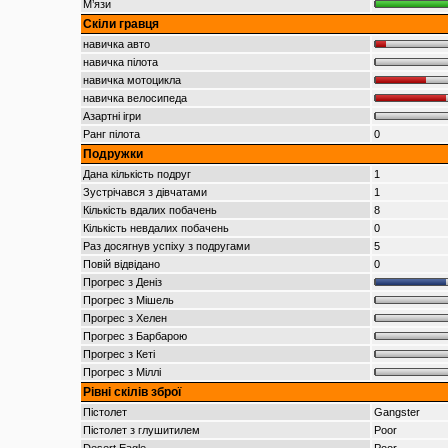
М’язи
Скіли гравця
навичка авто
навичка пілота
навичка мотоцикла
навичка велосипеда
Азартні ігри
Ранг пілота
0
Подружки
Дана кількість подруг
1
Зустрічався з дівчатами
1
Кількість вдалих побачень
8
Кількість невдалих побачень
0
Раз досягнув успіху з подругами
5
Повій відвідано
0
Прогрес з Деніз
Прогрес з Мішель
Прогрес з Хелен
Прогрес з Барбарою
Прогрес з Кеті
Прогрес з Міллі
Рівні скілів зброї
Пістолет
Gangster
Пістолет з глушитилем
Poor