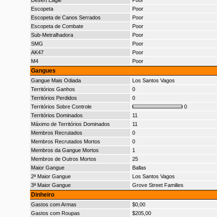
Desert Eagle
Poor
Escopeta
Poor
Escopeta de Canos Serrados
Poor
Escopeta de Combate
Poor
Sub-Metralhadora
Poor
SMG
Poor
AK47
Poor
M4
Poor
Gangues
Gangue Mais Odiada
Los Santos Vagos
Territórios Ganhos
0
Territórios Perdidos
0
Territórios Sobre Controle
0
Territórios Dominados
11
Máximo de Territórios Dominados
11
Membros Recrutados
0
Membros Recrutados Mortos
0
Membros da Gangue Mortos
1
Membros de Outros Mortos
25
Maior Gangue
Ballas
2ª Maior Gangue
Los Santos Vagos
3ª Maior Gangue
Grove Street Families
Dinheiro
Gastos com Armas
$0,00
Gastos com Roupas
$205,00