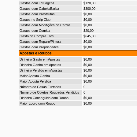
Gastos com Tatuagens
$120,00
Gastos com Cabelo/Barba
$300,00
Gastos com Prostitutas
$0,00
Gastos no Strip Club
$0,00
Gastos com Modifições de Carros
$0,00
Gastos com Comida
$20,00
Gasto de Compra Total
$645,00
Gastos com Reparo/Pintura
$0,00
Gastos com Propriedades
$0,00
Apostas e Roubos
Dinheiro Gasto em Apostas
$0,00
Dinheiro Ganho em Apostas
$0,00
Dinheiro Perdido em Apostas
$0,00
Maior Aposta Ganha
$0,00
Maior Aposta Perdida
$0,00
Número de Casas Furtadas
0
Número de Objetos Roubados Vendidos
0
Dinheiro Conseguido com Roubo
$0,00
Maior Lucro com Roubo
$0,00