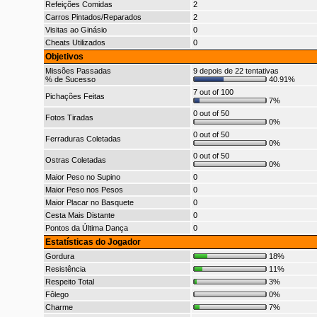
Refeições Comidas
2
Carros Pintados/Reparados
2
Visitas ao Ginásio
0
Cheats Utilizados
0
Objetivos
Missões Passadas
9 depois de 22 tentativas
% de Sucesso
40.91%
7 out of 100
Pichações Feitas
7%
0 out of 50
Fotos Tiradas
0%
0 out of 50
Ferraduras Coletadas
0%
0 out of 50
Ostras Coletadas
0%
Maior Peso no Supino
0
Maior Peso nos Pesos
0
Maior Placar no Basquete
0
Cesta Mais Distante
0
Pontos da Última Dança
0
Estatísticas do Jogador
Gordura
18%
Resistência
11%
Respeito Total
3%
Fôlego
0%
Charme
7%