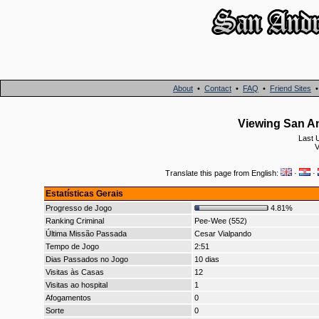
About
•
Contact
•
FAQ
•
Friend Sites
Viewing San An
Last 
V
Translate this page from English:
·
·
Estatísticas Gerais
Progresso de Jogo
4.81%
Ranking Criminal
Pee-Wee (552)
Última Missão Passada
Cesar Vialpando
Tempo de Jogo
2:51
Dias Passados no Jogo
10 dias
Visitas às Casas
12
Visitas ao hospital
1
Afogamentos
0
Sorte
0