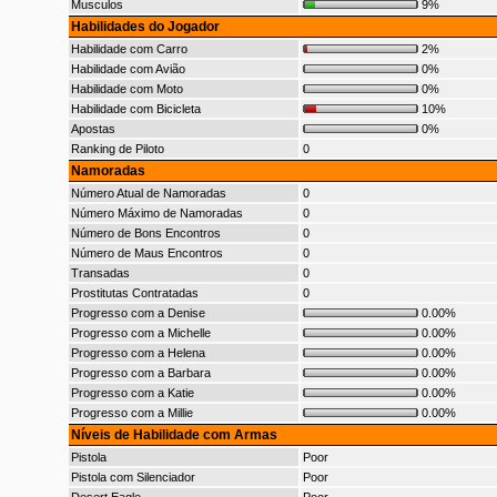
Musculos
9%
Habilidades do Jogador
Habilidade com Carro
2%
Habilidade com Avião
0%
Habilidade com Moto
0%
Habilidade com Bicicleta
10%
Apostas
0%
Ranking de Piloto
0
Namoradas
Número Atual de Namoradas
0
Número Máximo de Namoradas
0
Número de Bons Encontros
0
Número de Maus Encontros
0
Transadas
0
Prostitutas Contratadas
0
Progresso com a Denise
0.00%
Progresso com a Michelle
0.00%
Progresso com a Helena
0.00%
Progresso com a Barbara
0.00%
Progresso com a Katie
0.00%
Progresso com a Millie
0.00%
Níveis de Habilidade com Armas
Pistola
Poor
Pistola com Silenciador
Poor