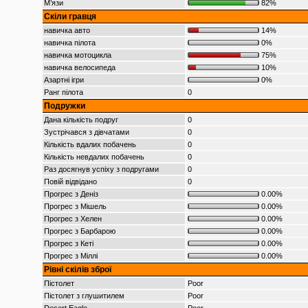
М’язи
82%
Скіли гравця
навичка авто
14%
навичка пілота
0%
навичка мотоцикла
75%
навичка велосипеда
10%
Азартні ігри
0%
Ранг пілота
0
Подружки
Дана кількість подруг
0
Зустрічався з дівчатами
0
Кількість вдалих побачень
0
Кількість невдалих побачень
0
Раз досягнув успіху з подругами
0
Повій відвідано
0
Прогрес з Деніз
0.00%
Прогрес з Мішель
0.00%
Прогрес з Хелен
0.00%
Прогрес з Барбарою
0.00%
Прогрес з Кеті
0.00%
Прогрес з Міллі
0.00%
Рівні скілів зброї
Пістолет
Poor
Пістолет з глушитилем
Poor