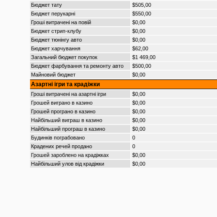
Бюджет тату
$505,00
Бюджет перукарні
$550,00
Гроші витрачені на повій
$0,00
Бюджет стрип-клубу
$0,00
Бюджет тюнінгу авто
$0,00
Бюджет харчування
$62,00
Загальний бюджет покупок
$1 469,00
Бюджет фарбування та ремонту авто
$500,00
Майновий бюджет
$0,00
Азартні ігри та крадіжки
Гроші витрачені на азартні ігри
$0,00
Грошей виграно в казино
$0,00
Грошей програно в казино
$0,00
Найбільший виграш в казино
$0,00
Найбільший програш в казино
$0,00
Будинків пограбовано
0
Крадених речей продано
0
Грошей зароблено на крадіжках
$0,00
Найбільший улов від крадіжки
$0,00