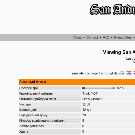
About
•
Contact
•
FAQ
•
Friend Sites
Viewing San A
Last 
Translate this page from English:
·
·
Загальні стати
Прогрес гри
8.02%
Кримінальний рейтинг
Trick (407)
Остання пройдена місія
Life's A Beach
Час гри
11:58
Ігрових днів
42 дні
Відвідування дому
29
Кількісь відвідувань госпіталя
8
Захлинувся раз
0
Удача
0