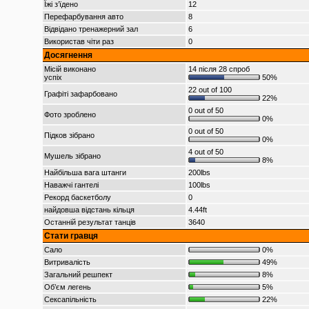
Їжі з’їдено
12
Перефарбування авто
8
Відвідано тренажерний зал
6
Використав чіти раз
0
Досягнення
Місій виконано
14 після 28 спроб
успіх
50%
22 out of 100
Графіті зафарбовано
22%
0 out of 50
Фото зроблено
0%
0 out of 50
Підков зібрано
0%
4 out of 50
Мушель зібрано
8%
Найбільша вага штанги
200lbs
Наважчі гантелі
100lbs
Рекорд баскетболу
0
найдовша відстань кільця
4.44ft
Останній результат танців
3640
Стати гравця
Сало
0%
Витривалість
49%
Загальний решпект
8%
Об’єм легень
5%
Сексапільність
22%