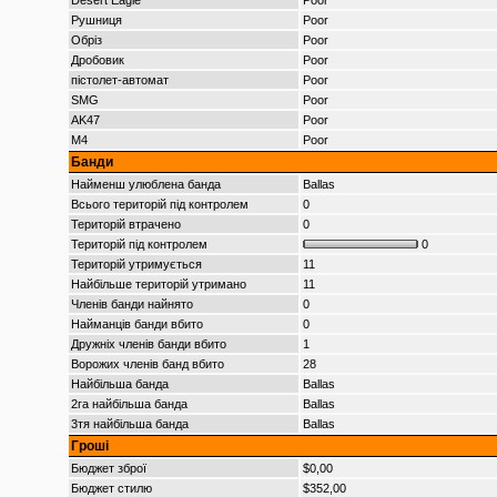
Desert Eagle
Poor
Рушниця
Poor
Обріз
Poor
Дробовик
Poor
пістолет-автомат
Poor
SMG
Poor
AK47
Poor
M4
Poor
Банди
Найменш улюблена банда
Ballas
Всього територій під контролем
0
Територій втрачено
0
Територій під контролем
0
Територій утримується
11
Найбільше територій утримано
11
Членів банди найнято
0
Найманців банди вбито
0
Дружніх членів банди вбито
1
Ворожих членів банд вбито
28
Найбільша банда
Ballas
2га найбільша банда
Ballas
3тя найбільша банда
Ballas
Гроші
Бюджет зброї
$0,00
Бюджет стилю
$352,00