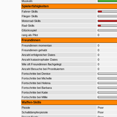
Muskeln
Spielerfähigkeiten
Fahrer-Skills
Flieger-Skills
Motorrad-Skills
Rad-Skills
Glücksspiel
rang als Pilot
0
Freundinnen
Freundinnen momentan
0
Freundinnen gehabt
0
Anzahl erfolgreicher Dates
0
Anzahl katastrophaler Dates
0
Wie oft Freundinnen flachgelegt
0
Anzahl Besuche bei Prostituierten
0
Fortschritte bei Denise
Fortschritte bei Michelle
Fortschritte bei Helena
Fortschritte bei Barbara
Fortschritte bei Katie
Fortschritte bei Millie
Waffen-Skills
Pistole
Poor
Schalldämpferpistole
Poor