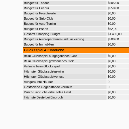
Budget für Tattoos
$505,00
Budget für Friseur
$550,00
Budget für Prostituierte
$0,00
Budget für Strip-Club
$0,00
Budget für Auto-Tuning
$0,00
Budget für Essen
$62,00
Gesamt-Shopping-Budget
$1.469,00
Budget für Autoreparaturen und Lackierung
$500,00
Budget für Immobilien
$0,00
Glücksspiel & Einbrüche
Beim Glücksspiel ausgegebenes Geld
$0,00
Beim Glücksspiel gewonnenes Geld
$0,00
Verluste beim Glücksspiel
$0,00
Höchster Glücksspielgewinn
$0,00
Höchster Glücksspielverlust
$0,00
Ausgeraubte Häuser
0
Gestohlene Gegenstände verkauft
0
Durch Einbrüche erbeutetes Geld
$0,00
Höchste Beute bei Einbruch
$0,00