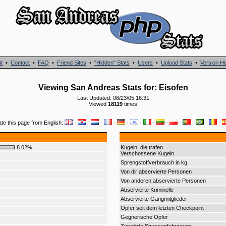
t
•
Contact
•
FAQ
•
Friend Sites
•
"Hidden" Stats
•
Users
•
Upload Stats
•
Version Hi
Viewing San Andreas Stats for: Eisofen
Last Updated: 06/23/05 16:31
Viewed
18119
times
ate this page from English:
·
·
·
·
·
·
·
·
·
·
·
·
8.02%
Kugeln, die trafen
Verschossene Kugeln
Sprengstoffverbrauch in kg
Von dir abservierte Personen
Von anderen abservierte Personen
Abservierte Kriminelle
Abservierte Gangmitglieder
Opfer seit dem letzten Checkpoint
Gegnerische Opfer