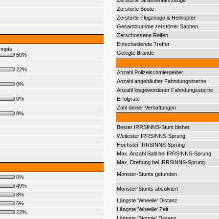
Zerstörte Strassenfahrzeuge
Zerstörte Boote
Zerstörte Flugzeuge & Helikopter
Gesamtsumme zerstörter Sachen
Zerschossene Reifen
Entscheidende Treffer
empts
Gelegte Brände
50%
22%
Anzahl Polizeischmiergelder
Anzahl angehäufter Fahndungssterne
0%
Anzahl losgewordener Fahndungssterne
0%
Erfolgrate
Zahl deiner Verhaftungen
8%
Bester IRRSINNS-Stunt bisher
Weitester IRRSINNS-Sprung
Höchster IRRSINNS-Sprung
Max. Anzahl Salti bei IRRSINNS-Sprung
Max. Drehung bei IRRSINNS-Sprung
Monster-Stunts gefunden
0%
49%
Monster-Stunts absolviert
8%
Längste 'Wheelie' Distanz
5%
Längste 'Wheelie' Zeit
22%
Längste 'Stoppie' Distanz