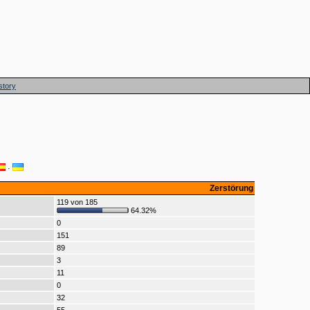
story
·
Zerstörung
119 von 185
64.32%
0
151
89
3
11
0
32