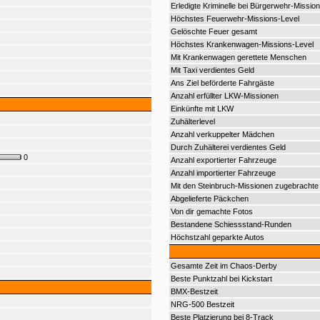
Erledigte Kriminelle bei Bürgerwehr-Mission
Höchstes Feuerwehr-Missions-Level
Gelöschte Feuer gesamt
Höchstes Krankenwagen-Missions-Level
Mit Krankenwagen gerettete Menschen
Mit Taxi verdientes Geld
Ans Ziel beförderte Fahrgäste
Anzahl erfüllter LKW-Missionen
Einkünfte mit LKW
Zuhälterlevel
Anzahl verkuppelter Mädchen
Durch Zuhälterei verdientes Geld
0
Anzahl exportierter Fahrzeuge
Anzahl importierter Fahrzeuge
Mit den Steinbruch-Missionen zugebrachte 
Abgelieferte Päckchen
Von dir gemachte Fotos
Bestandene Schiessstand-Runden
Höchstzahl geparkte Autos
Gesamte Zeit im Chaos-Derby
Beste Punktzahl bei Kickstart
BMX-Bestzeit
NRG-500 Bestzeit
Beste Platzierung bei 8-Track