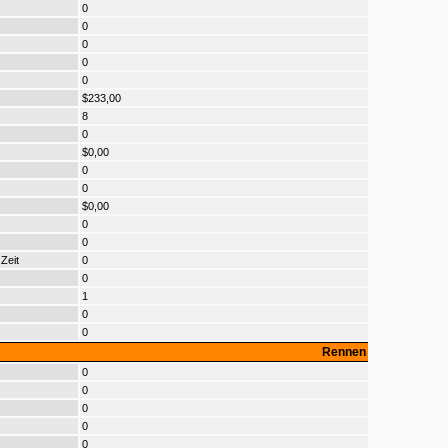
0
0
0
0
0
$233,00
8
0
$0,00
0
0
$0,00
0
0
Zeit
0
0
1
0
0
Rennen
0
0
0
0
0