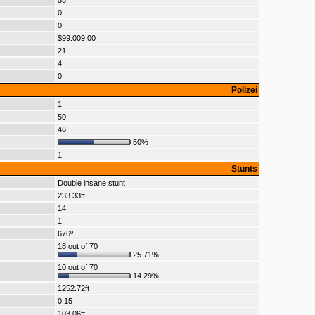
55
0
0
$99.009,00
21
4
0
Polizei
1
50
46
50%
1
Stunts
Double insane stunt
233.33ft
14
1
676º
18 out of 70
25.71%
10 out of 70
14.29%
1252.72ft
0:15
103.06ft