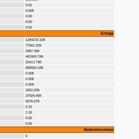
0:02
0.00ft
0:00
0:00
0:00
Erfolge
1294233.16ft
77601.02ft
2987.36ft
462993.78ft
20413.79ft
685581.63ft
0.00ft
0.00ft
0.00ft
1652.25ft
37926.66ft
5076.67ft
5:33
1:18
0:00
0:00
Nebenmissionen
0