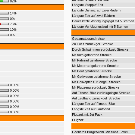
82%
Längste 'Stoppie' Zeit
Längste Distanz auf zwei Rädern
14%
Längste Zeit auf zwei Rädern
0%
Dauer letzte Verfolgungsjagd mit 5 Sternen
75%
Längste Verfolgungsjagd mit 5 Sternen
10%
0%
Gesamtabstand reiste
Zu Fuss zurückgel. Strecke
Durch Schwimmen zurückgel. Strecke
Mit Auto gefahrene Strecke
Mit Fahrrad gefahrene Strecke
Mit Motorrad gefahrene Strecke
Mit Boot gefahrene Strecke
Mit Golfwagen gefahrene Strecke
Mit Helikopter zurückgel. Strecke
0.00%
Mit Flugzeug zurückgel. Strecke
0.00%
Auf Fitness-Bike zurückgelegte Strecke
0.00%
Auf Laufband zurückgel. Strecke
0.00%
Längste Zeit auf Fitness-Bike
0.00%
Längste Zeit auf Laufband
0.00%
Flugzeit mit Jet Pack
Flugzeit
Höchstes Bürgerwehr-Missions-Level