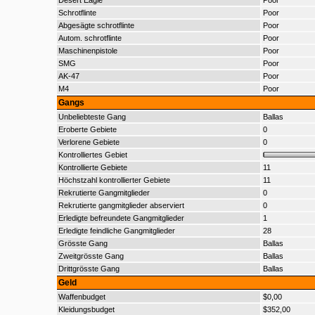
Desert Eagle
Poor
Schrotflinte
Poor
Abgesägte schrotflinte
Poor
Autom. schrotflinte
Poor
Maschinenpistole
Poor
SMG
Poor
AK-47
Poor
M4
Poor
Gangs
Unbeliebteste Gang
Ballas
Eroberte Gebiete
0
Verlorene Gebiete
0
Kontrolliertes Gebiet
Kontrollierte Gebiete
11
Höchstzahl kontrollierter Gebiete
11
Rekrutierte Gangmitglieder
0
Rekrutierte gangmitglieder abserviert
0
Erledigte befreundete Gangmitglieder
1
Erledigte feindliche Gangmitglieder
28
Grösste Gang
Ballas
Zweitgrösste Gang
Ballas
Drittgrösste Gang
Ballas
Geld
Waffenbudget
$0,00
Kleidungsbudget
$352,00