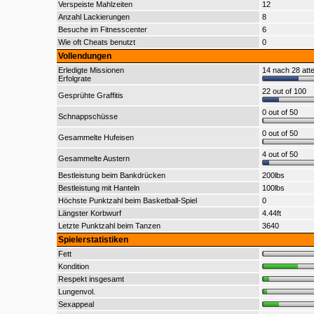
Verspeiste Mahlzeiten
12
Anzahl Lackierungen
8
Besuche im Fitnesscenter
6
Wie oft Cheats benutzt
0
Vollendungen
Erledigte Missionen
14 nach 28 att
Erfolgrate
22 out of 100
Gesprühte Graffitis
0 out of 50
Schnappschüsse
0 out of 50
Gesammelte Hufeisen
4 out of 50
Gesammelte Austern
Bestleistung beim Bankdrücken
200lbs
Bestleistung mit Hanteln
100lbs
Höchste Punktzahl beim Basketball-Spiel
0
Längster Korbwurf
4.44ft
Letzte Punktzahl beim Tanzen
3640
Spielerstatistiken
Fett
Kondition
Respekt insgesamt
Lungenvol.
Sexappeal