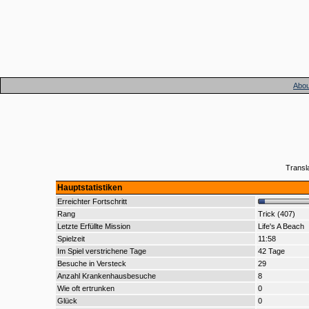
Abou
Transl
Hauptstatistiken
Erreichter Fortschritt
Rang
Trick (407)
Letzte Erfüllte Mission
Life's A Beach
Spielzeit
11:58
Im Spiel verstrichene Tage
42 Tage
Besuche in Versteck
29
Anzahl Krankenhausbesuche
8
Wie oft ertrunken
0
Glück
0