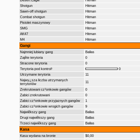
Desert Eagle
Hitman
Shotgun
Hitman
Sawn-off shotgun
Hitman
Combat shotgun
Hitman
Pistolet maszynowy
Hitman
SMG
Hitman
AK47
Hitman
M4
Hitman
Gangi
Najmniej lubiany gang
Ballas
Zajête terytoria
0
Stracone terytoria
0
Terytoria pod kontrol¹
0
Utrzymane terytoria
11
Najwy¿sza liczba utrzymanych
11
terrytoriów
Zrekrutowani cz³onkowie gangów
0
Zabici zrekrutowani
0
Zabici cz³onkowie przyjaznych gangów
1
Zabici cz³onkowie wrogich gangów
9
Najwiêkszy gang
Ballas
Drugi najwiêkszy gang
Ballas
Trzeci najwiêkszy gang
Ballas
Kasa
Kasa wydana na bronie
$0,00