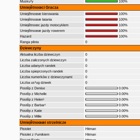
Musku³y
100%
Umiejêtnoœci Gracza
Umiejêtnoœæ kierowania
100%
Umiejêtnoœæ latania
100%
Umiejêtnoœc jazdy motocyklem
100%
Umiejêtnoœæ jazdy rowerem
100%
Hazard
100%
Ranga pilota
0
Dziewczyny
Aktualna liczba dziewczyn
0
Liczba zaliczonych dziewczyn
0
Liczba udanych randek
0
Liczba spieprzonych randek
0
Liczba numerków z dziewczynami
0
Liczba us³ug dziwek
0
Postêp z Denise
0.00%
Postêp z Michelle
0.00%
Postêp z Helen¹
0.00%
Postêp z Barbar¹
0.00%
Postêp z Katie
0.00%
Postêp z Millie
0.00%
Umiejêtnoœæi strzelnicze
Pistolet
Hitman
Pistolet z t³umikiem
Hitman