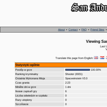
About
•
Contact
•
FAQ
•
Friend Sites
Viewing San
Last 
V
Translate this page from English:
·
·
Statystyki ogólnie
Postêp w grze
100.00%
Ranking kryminalny
Shooter (6931)
Ostatnia Wykonana Misja
Spaceeinstein V3.0
Czas grania
2:23
Miniête dni w grze
1 dni
Iloœæ zapisañ gry
6
Liczba odwiedzin w szpitalu
0
Razy utopiony
0
Szczêœcie
0