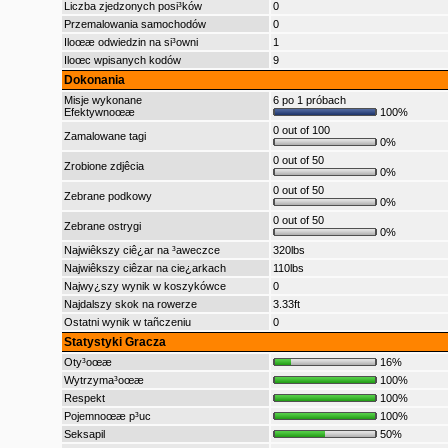
Liczba zjedzonych posi³ków
0
Przemalowania samochodów
0
Iloœæ odwiedzin na si³owni
1
Iloœc wpisanych kodów
9
Dokonania
Misje wykonane
6 po 1 próbach
Efektywnoœæ
100%
0 out of 100
Zamalowane tagi
0%
0 out of 50
Zrobione zdjêcia
0%
0 out of 50
Zebrane podkowy
0%
0 out of 50
Zebrane ostrygi
0%
Najwiêkszy ciê¿ar na ³aweczce
320lbs
Najwiêkszy ciêzar na cie¿arkach
110lbs
Najwy¿szy wynik w koszykówce
0
Najdalszy skok na rowerze
3.33ft
Ostatni wynik w tañczeniu
0
Statystyki Gracza
Oty³oœæ
16%
Wytrzyma³oœæ
100%
Respekt
100%
Pojemnoœæ p³uc
100%
Seksapil
50%