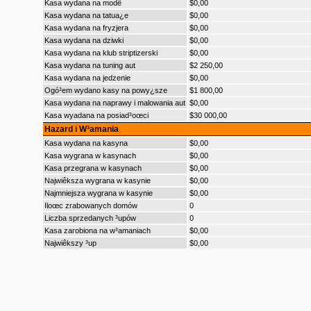
Kasa wydana na modê
$0,00
Kasa wydana na tatua¿e
$0,00
Kasa wydana na fryzjera
$0,00
Kasa wydana na dziwki
$0,00
Kasa wydana na klub striptizerski
$0,00
Kasa wydana na tuning aut
$2 250,00
Kasa wydana na jedzenie
$0,00
Ogó³em wydano kasy na powy¿sze
$1 800,00
Kasa wydana na naprawy i malowania aut
$0,00
Kasa wyadana na posiad³oœci
$30 000,00
Hazard i W³amania
Kasa wydana na kasyna
$0,00
Kasa wygrana w kasynach
$0,00
Kasa przegrana w kasynach
$0,00
Najwiêksza wygrana w kasynie
$0,00
Najmniejsza wygrana w kasynie
$0,00
Iloœc zrabowanych domów
0
Liczba sprzedanych ³upów
0
Kasa zarobiona na w³amaniach
$0,00
Najwiêkszy ³up
$0,00