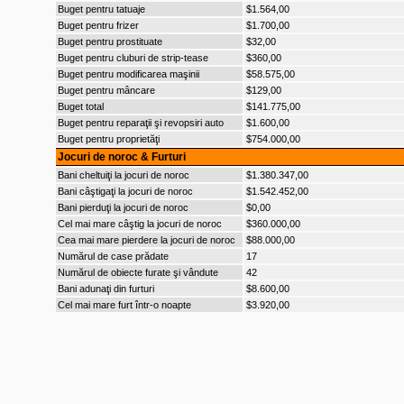
Buget pentru tatuaje
$1.564,00
Buget pentru frizer
$1.700,00
Buget pentru prostituate
$32,00
Buget pentru cluburi de strip-tease
$360,00
Buget pentru modificarea maşinii
$58.575,00
Buget pentru mâncare
$129,00
Buget total
$141.775,00
Buget pentru reparaţii şi revopsiri auto
$1.600,00
Buget pentru proprietăţi
$754.000,00
Jocuri de noroc & Furturi
Bani cheltuiţi la jocuri de noroc
$1.380.347,00
Bani câştigaţi la jocuri de noroc
$1.542.452,00
Bani pierduţi la jocuri de noroc
$0,00
Cel mai mare câştig la jocuri de noroc
$360.000,00
Cea mai mare pierdere la jocuri de noroc
$88.000,00
Numărul de case prădate
17
Numărul de obiecte furate şi vândute
42
Bani adunaţi din furturi
$8.600,00
Cel mai mare furt într-o noapte
$3.920,00