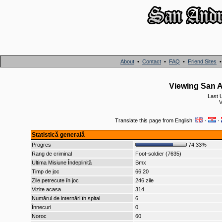
About
•
Contact
•
FAQ
•
Friend Sites
Viewing San A
Last 
V
Translate this page from English:
·
·
Statistică generală
Progres
74.33%
Rang de criminal
Foot-soldier (7635)
Ultima Misiune Îndeplinită
Bmx
Timp de joc
66:20
Zile petrecute în joc
246 zile
Vizite acasa
314
Numărul de internări în spital
6
Înnecuri
0
Noroc
60