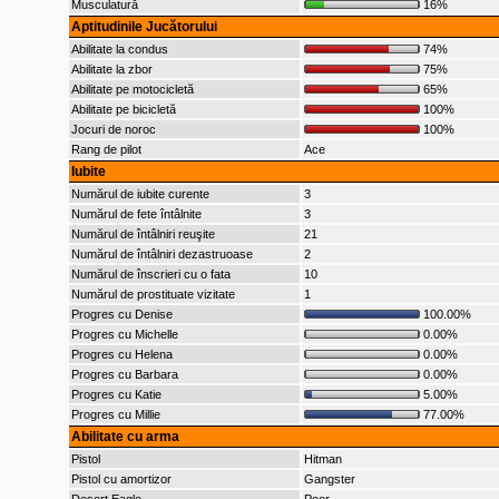
Musculatură
16%
Aptitudinile Jucătorului
Abilitate la condus
74%
Abilitate la zbor
75%
Abilitate pe motocicletă
65%
Abilitate pe bicicletă
100%
Jocuri de noroc
100%
Rang de pilot
Ace
Iubite
Numărul de iubite curente
3
Numărul de fete întâlnite
3
Numărul de întâlniri reuşite
21
Numărul de întâlniri dezastruoase
2
Numărul de înscrieri cu o fata
10
Numărul de prostituate vizitate
1
Progres cu Denise
100.00%
Progres cu Michelle
0.00%
Progres cu Helena
0.00%
Progres cu Barbara
0.00%
Progres cu Katie
5.00%
Progres cu Millie
77.00%
Abilitate cu arma
Pistol
Hitman
Pistol cu amortizor
Gangster