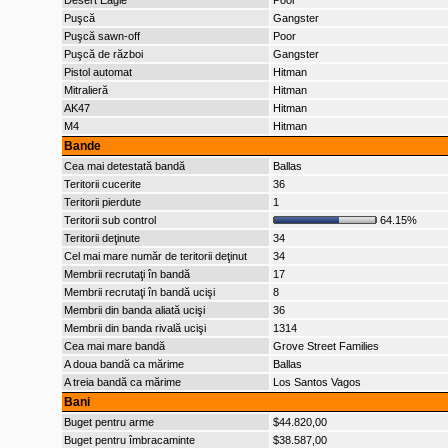
Desert Eagle
Poor
Puşcă
Gangster
Puşcă sawn-off
Poor
Puşcă de război
Gangster
Pistol automat
Hitman
Mitralieră
Hitman
AK47
Hitman
M4
Hitman
Bande
Cea mai detestată bandă
Ballas
Teritorii cucerite
36
Teritorii pierdute
1
Teritorii sub control
64.15%
Teritorii deţinute
34
Cel mai mare număr de teritorii deţinut
34
Membrii recrutaţi în bandă
17
Membrii recrutaţi în bandă ucişi
8
Membrii din banda aliată ucişi
36
Membrii din banda rivală ucişi
1314
Cea mai mare bandă
Grove Street Families
A doua bandă ca mărime
Ballas
A treia bandă ca mărime
Los Santos Vagos
Bani
Buget pentru arme
$44.820,00
Buget pentru îmbracaminte
$38.587,00