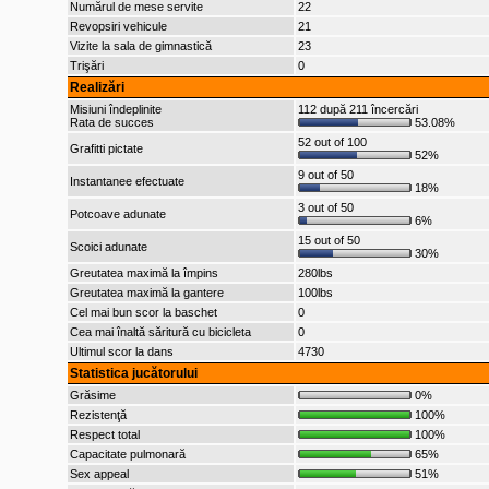
Numărul de mese servite
22
Revopsiri vehicule
21
Vizite la sala de gimnastică
23
Trişări
0
Realizări
Misiuni îndeplinite
112 după 211 încercări
Rata de succes
53.08%
52 out of 100
Grafitti pictate
52%
9 out of 50
Instantanee efectuate
18%
3 out of 50
Potcoave adunate
6%
15 out of 50
Scoici adunate
30%
Greutatea maximă la împins
280lbs
Greutatea maximă la gantere
100lbs
Cel mai bun scor la baschet
0
Cea mai înaltă săritură cu bicicleta
0
Ultimul scor la dans
4730
Statistica jucătorului
Grăsime
0%
Rezistenţă
100%
Respect total
100%
Capacitate pulmonară
65%
Sex appeal
51%