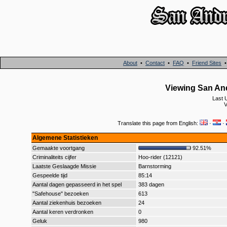
About
•
Contact
•
FAQ
•
Friend Sites
Viewing San And
Last 
V
Translate this page from English:
·
·
Algemene Statistieken
Gemaakte voortgang
92.51%
Criminaliteits cijfer
Hoo-rider (12121)
Laatste Geslaagde Missie
Barnstorming
Gespeelde tijd
85:14
Aantal dagen gepasseerd in het spel
383 dagen
"Safehouse" bezoeken
613
Aantal ziekenhuis bezoeken
24
Aantal keren verdronken
0
Geluk
980