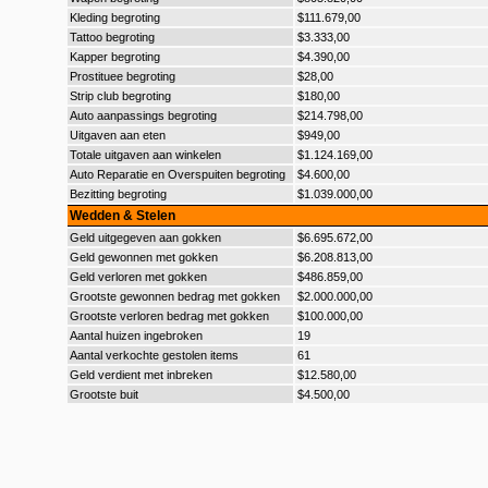
Kleding begroting
$111.679,00
Tattoo begroting
$3.333,00
Kapper begroting
$4.390,00
Prostituee begroting
$28,00
Strip club begroting
$180,00
Auto aanpassings begroting
$214.798,00
Uitgaven aan eten
$949,00
Totale uitgaven aan winkelen
$1.124.169,00
Auto Reparatie en Overspuiten begroting
$4.600,00
Bezitting begroting
$1.039.000,00
Wedden & Stelen
Geld uitgegeven aan gokken
$6.695.672,00
Geld gewonnen met gokken
$6.208.813,00
Geld verloren met gokken
$486.859,00
Grootste gewonnen bedrag met gokken
$2.000.000,00
Grootste verloren bedrag met gokken
$100.000,00
Aantal huizen ingebroken
19
Aantal verkochte gestolen items
61
Geld verdient met inbreken
$12.580,00
Grootste buit
$4.500,00