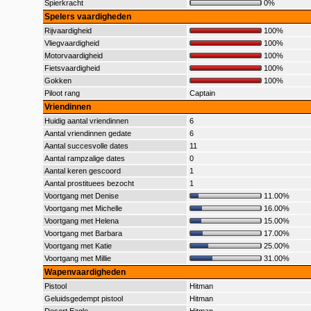
Spierkracht
0%
Spelers vaardigheden
Rijvaardigheid
100%
Vliegvaardigheid
100%
Motorvaardigheid
100%
Fietsvaardigheid
100%
Gokken
100%
Piloot rang
Captain
Vriendinnen
Huidig aantal vriendinnen
6
Aantal vriendinnen gedate
6
Aantal succesvolle dates
11
Aantal rampzalige dates
0
Aantal keren gescoord
1
Aantal prostituees bezocht
1
Voortgang met Denise
11.00%
Voortgang met Michelle
16.00%
Voortgang met Helena
15.00%
Voortgang met Barbara
17.00%
Voortgang met Katie
25.00%
Voortgang met Millie
31.00%
Wapenvaardigheden
Pistool
Hitman
Geluidsgedempt pistool
Hitman