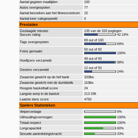
Aantal gegeten maaltijden
100
Autos overgespoten
77
Aantal bezoeken aan het fitnesscentrum
15
Aantal keer valsgespeeld
0
Prestaties
Geslaagde missies
135 van de 320 pogingen
Succes rating
42.19%
69 out of 100
Tags overgespoten
69%
50 out of 50
Fotos gemaakt
100%
49 out of 50
Hoefijzers verzameld
98%
12 out of 50
Oesters verzameld
24%
Zwaarste gewicht op de hef bank
320lbs
Zwaarste gewicht met de dumbbells
110lbs
Hoogste basketball score
24
Langste worp in de basket
213.33ft
Laatste dans score
4750
Spelers Statistieken
Vetpercentage
0%
Uithoudingsvermogen
100%
Totaal respect
100%
Longcapaciteit
60%
Sexuele aantrekkingskracht
33%