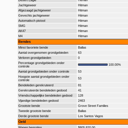
Desert Eagle
Hitman
Jachtgeweer
Hitman
Afgezaagd jachtgeweer
Hitman
Gevechts jachtgeweer
Hitman
Automatisch pistool
Hitman
SMG
Hitman
AK47
Hitman
M4
Hitman
Bendes
Minst favoriete bende
Ballas
Aantal overgenomen grondgebieden
63
Verloren grondgebieden
0
Percentage grondgebieden onder
100.00%
controle
Aantal grondgebieden onder controle
53
Hoogste aantal grondgebieden onder
53
controle
Bendeleden gerekruteerd
81
Gerekruteerde bendeleden gedood
41
Vriendschappelijke bendeleden gedood
128
Vijandige bendeleden gedood
2463
Grootste bende
Grove Street Families
Tweede grootste bende
Ballas
Derde grootste bende
Los Santos Vagos
Geld
Wapen begroting
$805.820,00