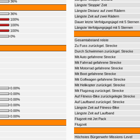
36%
Längste 'Stoppie' Zeit
Längste Distanz auf zwei Rädern
36%
Längste Zeit auf zwei Rädern
100%
Dauer letzte Verfolgungsjagd mit 5 Sternen
100%
Längste Verfolgungsjagd mit 5 Sternen
100%
0%
Gesamtabstand reiste
Zu Fuss zurückgel. Strecke
Durch Schwimmen zurückgel. Strecke
Mit Auto gefahrene Strecke
Mit Fahrrad gefahrene Strecke
Mit Motorrad gefahrene Strecke
Mit Boot gefahrene Strecke
Mit Golfwagen gefahrene Strecke
Mit Helikopter zurückgel. Strecke
0.00%
Mit Flugzeug zurückgel. Strecke
0.00%
Auf Fitness-Bike zurückgelegte Strecke
0.00%
Auf Laufband zurückgel. Strecke
0.00%
Längste Zeit auf Fitness-Bike
0.00%
Längste Zeit auf Laufband
0.00%
Flugzeit mit Jet Pack
Flugzeit
Höchstes Bürgerwehr-Missions-Level