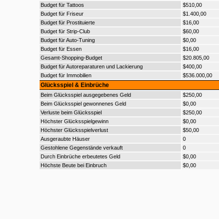
Budget für Tattoos
$510,00
Budget für Friseur
$1.400,00
Budget für Prostituierte
$16,00
Budget für Strip-Club
$60,00
Budget für Auto-Tuning
$0,00
Budget für Essen
$16,00
Gesamt-Shopping-Budget
$20.805,00
Budget für Autoreparaturen und Lackierung
$400,00
Budget für Immobilien
$536.000,00
Glücksspiel & Einbrüche
Beim Glücksspiel ausgegebenes Geld
$250,00
Beim Glücksspiel gewonnenes Geld
$0,00
Verluste beim Glücksspiel
$250,00
Höchster Glücksspielgewinn
$0,00
Höchster Glücksspielverlust
$50,00
Ausgeraubte Häuser
0
Gestohlene Gegenstände verkauft
0
Durch Einbrüche erbeutetes Geld
$0,00
Höchste Beute bei Einbruch
$0,00