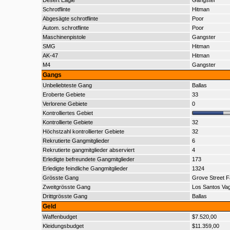
Desert Eagle
Gangster
Schrotflinte
Hitman
Abgesägte schrotflinte
Poor
Autom. schrotflinte
Poor
Maschinenpistole
Gangster
SMG
Hitman
AK-47
Hitman
M4
Gangster
Gangs
Unbeliebteste Gang
Ballas
Eroberte Gebiete
33
Verlorene Gebiete
0
Kontrolliertes Gebiet
Kontrollierte Gebiete
32
Höchstzahl kontrollierter Gebiete
32
Rekrutierte Gangmitglieder
6
Rekrutierte gangmitglieder abserviert
4
Erledigte befreundete Gangmitglieder
173
Erledigte feindliche Gangmitglieder
1324
Grösste Gang
Grove Street F
Zweitgrösste Gang
Los Santos Va
Drittgrösste Gang
Ballas
Geld
Waffenbudget
$7.520,00
Kleidungsbudget
$11.359,00