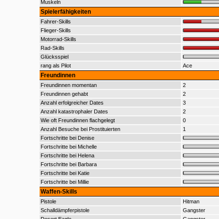
Muskeln
Spielerfähigkeiten
Fahrer-Skills
Flieger-Skills
Motorrad-Skills
Rad-Skills
Glücksspiel
rang als Pilot
Ace
Freundinnen
Freundinnen momentan
2
Freundinnen gehabt
2
Anzahl erfolgreicher Dates
3
Anzahl katastrophaler Dates
2
Wie oft Freundinnen flachgelegt
0
Anzahl Besuche bei Prostituierten
1
Fortschritte bei Denise
Fortschritte bei Michelle
Fortschritte bei Helena
Fortschritte bei Barbara
Fortschritte bei Katie
Fortschritte bei Millie
Waffen-Skills
Pistole
Hitman
Schalldämpferpistole
Gangster