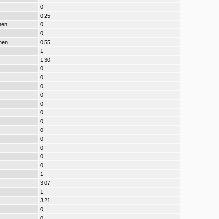
0
0:25
nen
0
0
nen
0:55
1
1:30
0
0
0
0
0
0
0
0
0
0
0
0
1
3:07
1
3:21
0
0