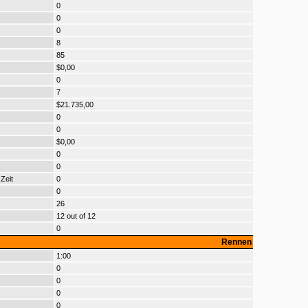
0
0
0
8
85
$0,00
0
7
$21.735,00
0
0
$0,00
0
0
Zeit
0
0
26
12 out of 12
0
Rennen
1:00
0
0
0
0