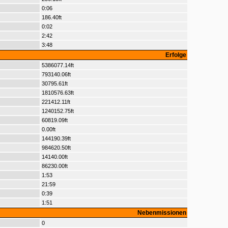
0:06
186.40ft
0:02
2:42
3:48
Erfolge
5386077.14ft
793140.06ft
30795.61ft
1810576.63ft
221412.11ft
1240152.75ft
60819.09ft
0.00ft
144190.39ft
984620.50ft
14140.00ft
86230.00ft
1:53
21:59
0:39
1:51
Nebenmissionen
0