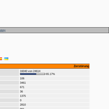
story
·
Zerstörung
16040 von 24614
65.17%
106
3461
671
36
1375
0
2810