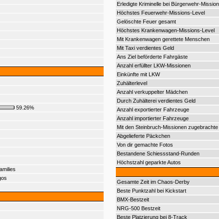
Erledigte Kriminelle bei Bürgerwehr-Mission
Höchstes Feuerwehr-Missions-Level
Gelöschte Feuer gesamt
Höchstes Krankenwagen-Missions-Level
Mit Krankenwagen gerettete Menschen
Mit Taxi verdientes Geld
Ans Ziel beförderte Fahrgäste
Anzahl erfüllter LKW-Missionen
Einkünfte mit LKW
Zuhälterlevel
Anzahl verkuppelter Mädchen
Durch Zuhälterei verdientes Geld
59.26%
Anzahl exportierter Fahrzeuge
Anzahl importierter Fahrzeuge
Mit den Steinbruch-Missionen zugebrachte 
Abgelieferte Päckchen
Von dir gemachte Fotos
Bestandene Schiessstand-Runden
Höchstzahl geparkte Autos
amilies
gos
Gesamte Zeit im Chaos-Derby
Beste Punktzahl bei Kickstart
BMX-Bestzeit
NRG-500 Bestzeit
Beste Platzierung bei 8-Track