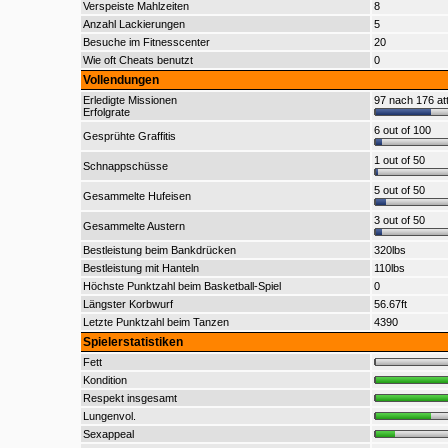
Verspeiste Mahlzeiten
8
Anzahl Lackierungen
5
Besuche im Fitnesscenter
20
Wie oft Cheats benutzt
0
Vollendungen
Erledigte Missionen
97 nach 176 at
Erfolgrate
6 out of 100
Gesprühte Graffitis
1 out of 50
Schnappschüsse
5 out of 50
Gesammelte Hufeisen
3 out of 50
Gesammelte Austern
Bestleistung beim Bankdrücken
320lbs
Bestleistung mit Hanteln
110lbs
Höchste Punktzahl beim Basketball-Spiel
0
Längster Korbwurf
56.67ft
Letzte Punktzahl beim Tanzen
4390
Spielerstatistiken
Fett
Kondition
Respekt insgesamt
Lungenvol.
Sexappeal