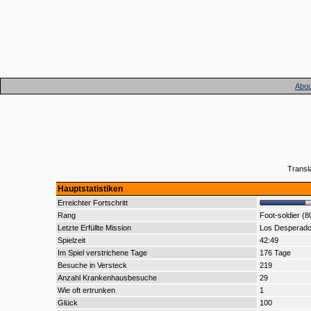
Abou
Transl
Hauptstatistiken
Erreichter Fortschritt
Rang
Foot-soldier (8
Letzte Erfüllte Mission
Los Desperad
Spielzeit
42:49
Im Spiel verstrichene Tage
176 Tage
Besuche in Versteck
219
Anzahl Krankenhausbesuche
29
Wie oft ertrunken
1
Glück
100