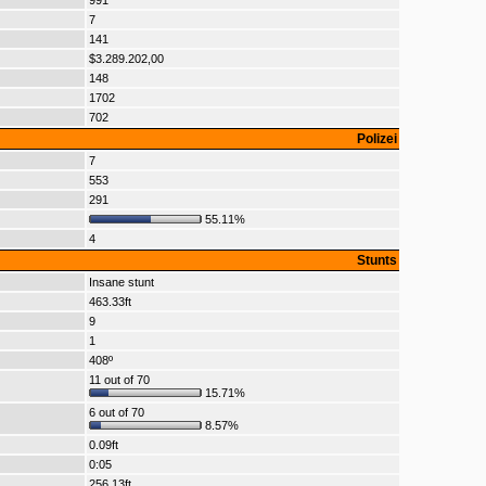
991
7
141
$3.289.202,00
148
1702
702
Polizei
7
553
291
55.11%
4
Stunts
Insane stunt
463.33ft
9
1
408º
11 out of 70
15.71%
6 out of 70
8.57%
0.09ft
0:05
256.13ft