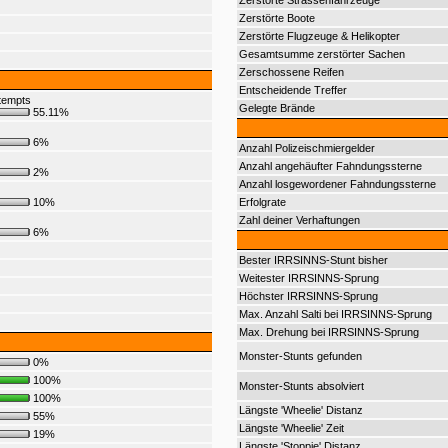
Zerstörte Strassenfahrzeuge
Zerstörte Boote
Zerstörte Flugzeuge & Helikopter
Gesamtsumme zerstörter Sachen
Zerschossene Reifen
Entscheidende Treffer
tempts
Gelegte Brände
55.11%
6%
Anzahl Polizeischmiergelder
Anzahl angehäufter Fahndungssterne
2%
Anzahl losgewordener Fahndungssterne
10%
Erfolgrate
Zahl deiner Verhaftungen
6%
Bester IRRSINNS-Stunt bisher
Weitester IRRSINNS-Sprung
Höchster IRRSINNS-Sprung
Max. Anzahl Salti bei IRRSINNS-Sprung
Max. Drehung bei IRRSINNS-Sprung
Monster-Stunts gefunden
0%
100%
Monster-Stunts absolviert
100%
Längste 'Wheelie' Distanz
55%
Längste 'Wheelie' Zeit
19%
Längste 'Stoppie' Distanz