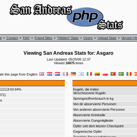
t
•
Contact
•
FAQ
•
Friend Sites
•
"Hidden" Stats
•
Users
•
Upload Stats
•
Version Hi
Viewing San Andreas Stats for: Asgaro
Last Updated: 05/25/06 12:37
Viewed
16875
times
ate this page from English:
·
·
·
·
·
·
·
·
·
·
·
·
63.64%
Kugeln, die trafen
Verschossene Kugeln
071)
Sprengstoffverbrauch in kg
os
Von dir abservierte Personen
Von anderen abservierte Personen
Abservierte Kriminelle
Abservierte Gangmitglieder
Opfer seit dem letzten Checkpoint
Gegnerische Opfer