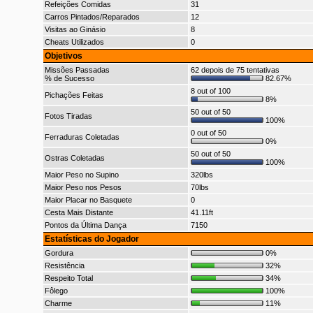
Refeições Comidas
31
Carros Pintados/Reparados
12
Visitas ao Ginásio
8
Cheats Utilizados
0
Objetivos
Missões Passadas
62 depois de 75 tentativas
% de Sucesso
82.67%
8 out of 100
Pichações Feitas
8%
50 out of 50
Fotos Tiradas
100%
0 out of 50
Ferraduras Coletadas
0%
50 out of 50
Ostras Coletadas
100%
Maior Peso no Supino
320lbs
Maior Peso nos Pesos
70lbs
Maior Placar no Basquete
0
Cesta Mais Distante
41.11ft
Pontos da Última Dança
7150
Estatísticas do Jogador
Gordura
0%
Resistência
32%
Respeito Total
34%
Fôlego
100%
Charme
11%