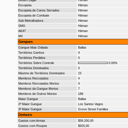
Desert Eagle
Hitman
Escopeta
Hitman
Escopeta de Canos Serrados
Hitman
Escopeta de Combate
Hitman
Sub-Metralhadora
Hitman
SMG
Hitman
AK47
Hitman
M4
Hitman
Gangues
Gangue Mais Odiada
Ballas
Territórios Ganhos
4
Territórios Perdidos
0
Territórios Sobre Controle
0.00%
Territórios Dominados
0
Máximo de Territórios Dominados
15
Membros Recrutados
4
Membros Recrutados Mortos
4
Membros da Gangue Mortos
7
Membros de Outros Mortos
188
Maior Gangue
Ballas
2ª Maior Gangue
Los Santos Vagos
3ª Maior Gangue
Grove Street Families
Dinheiro
Gastos com Armas
$58.200,00
Gastos com Roupas
$920,00