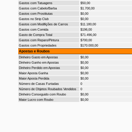
Gastos com Tatuagens
$50,00
Gastos com Cabelo/Barba
$1.700,00
Gastos com Prostitutas
$0,00
Gastos no Strip Club
$0,00
Gastos com Modifições de Carros
$11.180,00
Gastos com Comida
$196,00
Gasto de Compra Total
$71.496,00
Gastos com Reparo/Pintura
$700,00
Gastos com Propriedades
$170.000,00
Apostas e Roubos
Dinheiro Gasto em Apostas
$0,00
Dinheiro Ganho em Apostas
$0,00
Dinheiro Perdido em Apostas
$0,00
Maior Aposta Ganha
$0,00
Maior Aposta Perdida
$0,00
Número de Casas Furtadas
0
Número de Objetos Roubados Vendidos
0
Dinheiro Conseguido com Roubo
$0,00
Maior Lucro com Roubo
$0,00