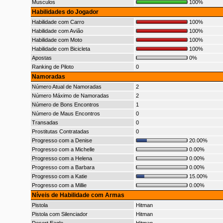
Musculos
100%
Habilidades do Jogador
Habilidade com Carro
100%
Habilidade com Avião
100%
Habilidade com Moto
100%
Habilidade com Bicicleta
100%
Apostas
0%
Ranking de Piloto
0
Namoradas
Número Atual de Namoradas
2
Número Máximo de Namoradas
2
Número de Bons Encontros
1
Número de Maus Encontros
0
Transadas
0
Prostitutas Contratadas
0
Progresso com a Denise
20.00%
Progresso com a Michelle
0.00%
Progresso com a Helena
0.00%
Progresso com a Barbara
0.00%
Progresso com a Katie
15.00%
Progresso com a Millie
0.00%
Níveis de Habilidade com Armas
Pistola
Hitman
Pistola com Silenciador
Hitman