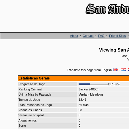
About
•
Contact
•
FAQ
•
Friend Sites
Viewing San 
Last 
Translate this page from English:
·
·
Estatísticas Gerais
Progresso de Jogo
37.97%
Ranking Criminal
Jacker (4006)
Última Missão Passada
Verdant Meadows
Tempo de Jogo
13:41
Dias Passados no Jogo
56 dias
Visitas às Casas
98
Visitas ao hospital
0
Afogamentos
0
Sorte
0