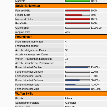
Muskeln
100%
Spielerfähigkeiten
Fahrer-Skills
100%
Flieger-Skills
70%
Motorrad-Skills
100%
Rad-Skills
100%
Glücksspiel
$1000.00
rang als Pilot
Ass
Freundinnen
Freundinnen momentan
4
Freundinnen gehabt
4
Anzahl erfolgreicher Dates
33
Anzahl katastrophaler Dates
1
Wie oft Freundinnen flachgelegt
18
Anzahl Besuche bei Prostituierten
1
Fortschritte bei Denise
93.00%
Fortschritte bei Michelle
0.00%
Fortschritte bei Helena
0.00%
Fortschritte bei Barbara
58.00%
Fortschritte bei Katie
41.00%
Fortschritte bei Millie
100.00%
Waffen-Skills
Pistole
Hitman
Schalldämpferpistole
Gangster