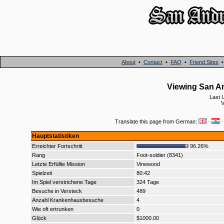
About
•
Contact
•
FAQ
•
Friend Sites
Viewing San An
Last 
V
Translate this page from German:
·
Hauptstatistiken
Erreichter Fortschritt
96.26%
Rang
Foot-soldier (8341)
Letzte Erfüllte Mission
Vinewood
Spielzeit
80:42
Im Spiel verstrichene Tage
324 Tage
Besuche in Versteck
489
Anzahl Krankenhausbesuche
4
Wie oft ertrunken
0
Glück
$1000.00