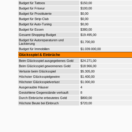
Budget für Tattoos
$150,00
Budget für Friseur
$100,00
Budget für Prostituierte
$0,00
Budget für Strip-Club
$0,00
Budget für Auto-Tuning
$0,00
Budget für Essen
$380,00
Gesamt-Shopping-Budget
$19.495,00
Budget für Autoreparaturen und
$1.700,00
Lackierung
Budget für Immobilien
$1.039.000,00
Glücksspiel & Einbrüche
Beim Glücksspiel ausgegebenes Geld
$24.271,00
Beim Glücksspiel gewonnenes Geld
$18.966,00
Verluste beim Glücksspiel
$5.305,00
Höchster Glücksspielgewinn
$1.400,00
Höchster Glücksspielverlust
$1.000,00
Ausgeraubte Häuser
4
Gestohlene Gegenstände verkauft
8
Durch Einbrüche erbeutetes Geld
$800,00
Höchste Beute bei Einbruch
$720,00