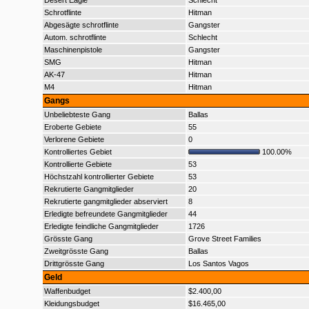
Desert Eagle
Schlecht
Schrotflinte
Hitman
Abgesägte schrotflinte
Gangster
Autom. schrotflinte
Schlecht
Maschinenpistole
Gangster
SMG
Hitman
AK-47
Hitman
M4
Hitman
Gangs
Unbeliebteste Gang
Ballas
Eroberte Gebiete
55
Verlorene Gebiete
0
Kontrolliertes Gebiet
100.00%
Kontrollierte Gebiete
53
Höchstzahl kontrollierter Gebiete
53
Rekrutierte Gangmitglieder
20
Rekrutierte gangmitglieder abserviert
8
Erledigte befreundete Gangmitglieder
44
Erledigte feindliche Gangmitglieder
1726
Grösste Gang
Grove Street Families
Zweitgrösste Gang
Ballas
Drittgrösste Gang
Los Santos Vagos
Geld
Waffenbudget
$2.400,00
Kleidungsbudget
$16.465,00