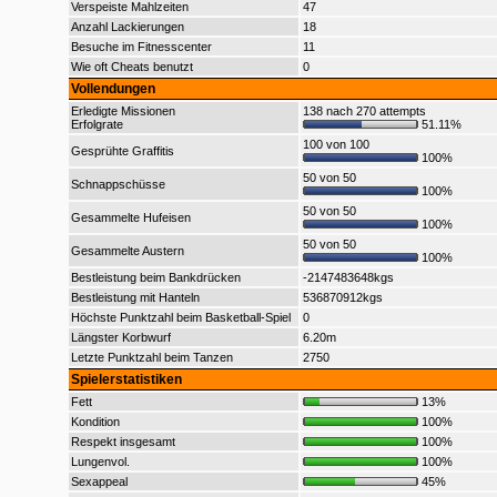
Verspeiste Mahlzeiten
47
Anzahl Lackierungen
18
Besuche im Fitnesscenter
11
Wie oft Cheats benutzt
0
Vollendungen
Erledigte Missionen
138 nach 270 attempts
Erfolgrate
51.11%
100 von 100
Gesprühte Graffitis
100%
50 von 50
Schnappschüsse
100%
50 von 50
Gesammelte Hufeisen
100%
50 von 50
Gesammelte Austern
100%
Bestleistung beim Bankdrücken
-2147483648kgs
Bestleistung mit Hanteln
536870912kgs
Höchste Punktzahl beim Basketball-Spiel
0
Längster Korbwurf
6.20m
Letzte Punktzahl beim Tanzen
2750
Spielerstatistiken
Fett
13%
Kondition
100%
Respekt insgesamt
100%
Lungenvol.
100%
Sexappeal
45%