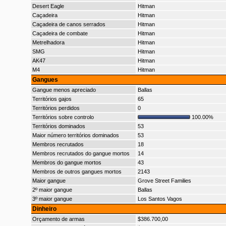
Desert Eagle
Hitman
Caçadeira
Hitman
Caçadeira de canos serrados
Hitman
Caçadeira de combate
Hitman
Metrelhadora
Hitman
SMG
Hitman
AK47
Hitman
M4
Hitman
Gangues
Gangue menos apreciado
Ballas
Territórios gajos
65
Territórios perdidos
0
Territórios sobre controlo
100.00%
Territórios dominados
53
Maior número territórios dominados
53
Membros recrutados
18
Membros recrutados do gangue mortos
14
Membros do gangue mortos
43
Membros de outros gangues mortos
2143
Maior gangue
Grove Street Families
2º maior gangue
Ballas
3º maior gangue
Los Santos Vagos
Dinheiro
Orçamento de armas
$386.700,00