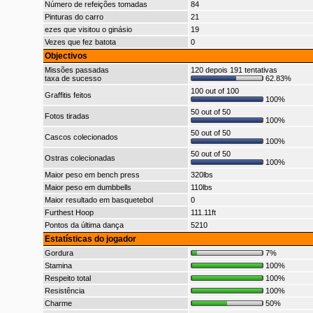
Número de refeições tomadas
84
Pinturas do carro
21
ezes que visitou o ginásio
19
Vezes que fez batota
0
Objectivos
Missões passadas
120 depois 191 tentativas
taxa de sucesso
62.83%
100 out of 100
Graffitis feitos
100%
50 out of 50
Fotos tiradas
100%
50 out of 50
Cascos colecionados
100%
50 out of 50
Ostras colecionadas
100%
Maior peso em bench press
320lbs
Maior peso em dumbbells
110lbs
Maior resultado em basquetebol
0
Furthest Hoop
111.11ft
Pontos da última dança
5210
Estatísticas do jogador
Gordura
7%
Stamina
100%
Respeito total
100%
Resistência
100%
Charme
50%