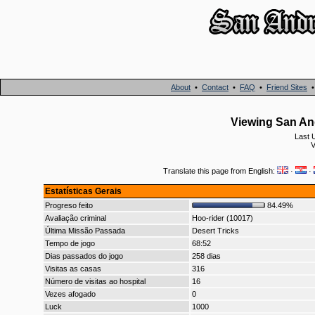
About
•
Contact
•
FAQ
•
Friend Sites
Viewing San An
Last 
V
Translate this page from English:
·
·
Estatísticas Gerais
Progreso feito
84.49%
Avaliação criminal
Hoo-rider (10017)
Última Missão Passada
Desert Tricks
Tempo de jogo
68:52
Dias passados do jogo
258 dias
Visitas as casas
316
Número de visitas ao hospital
16
Vezes afogado
0
Luck
1000