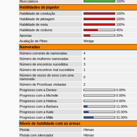
Musculatura
100%
Habilidades do jogador
Habilidade de condução
100%
Habilidade de pilotagem
100%
Habilidade de mota
100%
Habilidade de ciclismo
45%
Apostas
20%
Avaliação de Piloto
Wedge
Namoradas
Número corrente de namoradas
4
Número de mulheres namoradas
4
Número de encontros sucedidos
3
Número de encontros mal sucedidos
1
Número de vezes de sexo com uma
0
namorada
Número de Prostítuas visitadas
2
Progresso com a Denise
0.00%
Progresso com a Michelle
0.00%
Progresso com a Helena
0.00%
Progresso com a Barbara
11.00%
Progresso com a Katie
15.00%
Progresso com a Millie
31.00%
Níveis de habilidade com as armas
Pistola
Hitman
Pistola com silenciador
Hitman