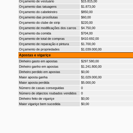
Orçamento de vestuário
$15.815,00
Orçamento das tatuagens
$1.873,00
Orçamento do cabeleireiro
$850,00
Orçamento das prostítutas
$60,00
Orçamento do clube de strip
$220,00
Orçamento de modificações dos carros
$4.750,00
Orçamento da comida
$704,00
Orçamento de total de compras
$410.692,00
Orçamento de reparação e pintura
$1.700,00
Orçamento de propriedades
$1.039.000,00
Apostas e vigariçe
Dinheiro gasto em apostas
$297.580,00
Dinheiro ganho em apostas
$1.241.800,00
Dinheiro perdido em apostas
$0,00
Maior aposta ganha
$1.029.000,00
Maior aposta perdida
$5.000,00
Número de casas conseguidas
0
Número de objectos roubados vendidos
0
Dinheiro feito de vigariçe
$0,00
Maior vigariçe bem sucedida
$0,00