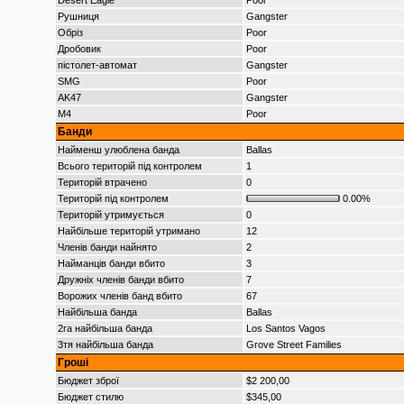
Desert Eagle
Poor
Рушниця
Gangster
Обріз
Poor
Дробовик
Poor
пістолет-автомат
Gangster
SMG
Poor
AK47
Gangster
M4
Poor
Банди
Найменш улюблена банда
Ballas
Всього територій під контролем
1
Територій втрачено
0
Територій під контролем
0.00%
Територій утримується
0
Найбільше територій утримано
12
Членів банди найнято
2
Найманців банди вбито
3
Дружніх членів банди вбито
7
Ворожих членів банд вбито
67
Найбільша банда
Ballas
2га найбільша банда
Los Santos Vagos
3тя найбільша банда
Grove Street Families
Гроші
Бюджет зброї
$2 200,00
Бюджет стилю
$345,00