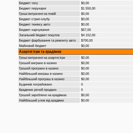
Бюджет тату
$0,00
Бюджет перукарні
$1 550,00
Гроші витрачені на повій
$0,00
Бюджет стрип-клубу
$0,00
Бюджет тюнінгу авто
$0,00
Бюджет харчування
$57,00
Загальний бюджет покупок
$4 152,00
Бюджет фарбування та ремонту авто
$700,00
Майновий бюджет
$0,00
Азартні ігри та крадіжки
Гроші витрачені на азартні ігри
$0,00
Грошей виграно в казино
$0,00
Грошей програно в казино
$0,00
Найбільший виграш в казино
$0,00
Найбільший програш в казино
$0,00
Будинків пограбовано
0
Крадених речей продано
0
Грошей зароблено на крадіжках
$0,00
Найбільший улов від крадіжки
$0,00