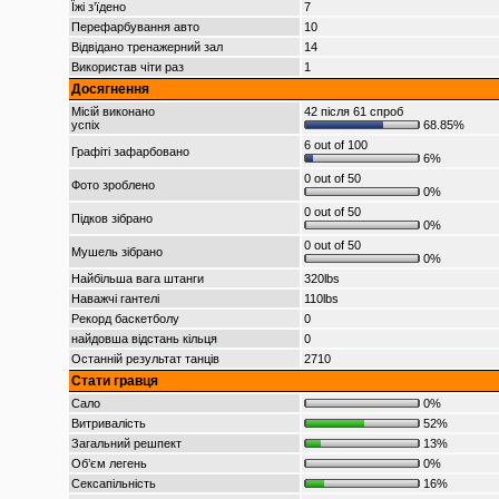
Їжі з’їдено
7
Перефарбування авто
10
Відвідано тренажерний зал
14
Використав чіти раз
1
Досягнення
Місій виконано
42 після 61 спроб
успіх
68.85%
6 out of 100
Графіті зафарбовано
6%
0 out of 50
Фото зроблено
0%
0 out of 50
Підков зібрано
0%
0 out of 50
Мушель зібрано
0%
Найбільша вага штанги
320lbs
Наважчі гантелі
110lbs
Рекорд баскетболу
0
найдовша відстань кільця
0
Останній результат танців
2710
Стати гравця
Сало
0%
Витривалість
52%
Загальний решпект
13%
Об’єм легень
0%
Сексапільність
16%