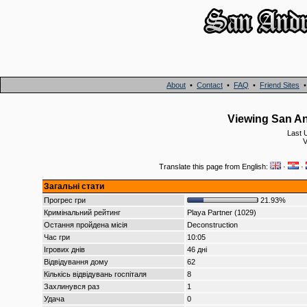
About
•
Contact
•
FAQ
•
Friend Sites
Viewing San An
Last 
V
Translate this page from English:
·
·
Загальні стати
Прогрес гри
21.93%
Кримінальний рейтинг
Playa Partner (1029)
Остання пройдена місія
Deconstruction
Час гри
10:05
Ігрових днів
46 дні
Відвідування дому
62
Кількісь відвідувань госпіталя
8
Захлинувся раз
1
Удача
0