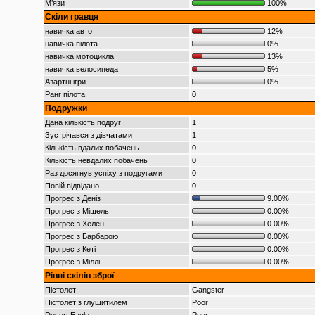
М’язи
100%
Скіли гравця
навичка авто
12%
навичка пілота
0%
навичка мотоцикла
13%
навичка велосипеда
5%
Азартні ігри
0%
Ранг пілота
0
Подружки
Дана кількість подруг
1
Зустрічався з дівчатами
1
Кількість вдалих побачень
0
Кількість невдалих побачень
0
Раз досягнув успіху з подругами
0
Повій відвідано
0
Прогрес з Деніз
9.00%
Прогрес з Мішель
0.00%
Прогрес з Хелен
0.00%
Прогрес з Барбарою
0.00%
Прогрес з Кеті
0.00%
Прогрес з Міллі
0.00%
Рівні скілів зброї
Пістолет
Gangster
Пістолет з глушитилем
Poor