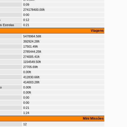
0:09
274178400.00ft
0:00
s
0:12
s Estrelas
0:21
Viagens
5478964.56ft
392924.28ft
17501.49ft
2785444.25ft
274005.41ft
1154549.50ft
27705.69ft
0.00ft
412830.66ft
414003.28ft
io
0.00ft
0.00ft
0:00
0:00
0:21
1:24
Mini Missões
12