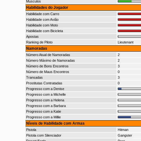
Musculos
Habilidades do Jogador
Habilidade com Carro
Habilidade com Avião
Habilidade com Moto
Habilidade com Bicicleta
Apostas
Ranking de Piloto
Lieutenant
Namoradas
Número Atual de Namoradas
2
Número Máximo de Namoradas
2
Número de Bons Encontros
3
Número de Maus Encontros
0
Transadas
3
Prostitutas Contratadas
0
Progresso com a Denise
Progresso com a Michelle
Progresso com a Helena
Progresso com a Barbara
Progresso com a Katie
Progresso com a Millie
Níveis de Habilidade com Armas
Pistola
Hitman
Pistola com Silenciador
Gangster