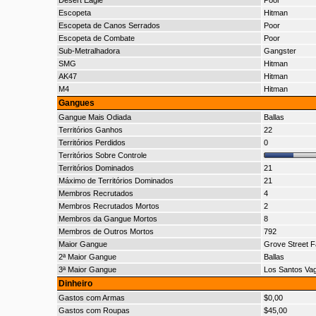
Desert Eagle
Poor
Escopeta
Hitman
Escopeta de Canos Serrados
Poor
Escopeta de Combate
Poor
Sub-Metralhadora
Gangster
SMG
Hitman
AK47
Hitman
M4
Hitman
Gangues
Gangue Mais Odiada
Ballas
Territórios Ganhos
22
Territórios Perdidos
0
Territórios Sobre Controle
Territórios Dominados
21
Máximo de Territórios Dominados
21
Membros Recrutados
4
Membros Recrutados Mortos
2
Membros da Gangue Mortos
8
Membros de Outros Mortos
792
Maior Gangue
Grove Street F
2ª Maior Gangue
Ballas
3ª Maior Gangue
Los Santos Va
Dinheiro
Gastos com Armas
$0,00
Gastos com Roupas
$45,00