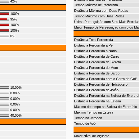
42%
Tempo Máximo de Paradinha
Distância Máxima com Duas Rodas
100%
Tempo Máximo com Duas Rodas
95%
Última Perseguição com 5 ou Mais Estrela
100%
Maior Tempo de Perseguição com 5 ou Mai
100%
0%
Distância Total Percorrida
Distância Percorrida a Pé
Distância Percorrida a Nado
Distância Percorrida de Carro
Distância Percorrida de Bicileta
Distância Percorrida de Moto
Distância Percorrida de Barco
Distância Percorrida com o Carro de Golf
Distância Percorrida de Helicóptero
10.00%
Distância Percorrida de Avião
0.00%
Distância Percorrida na Bicileta de Exercíc
0.00%
Distância Percorrida na Esteira
0.00%
Máximo de tempo na Bicileta de Exercício
0.00%
Máximo Tempo na Esteira
40.00%
Tempo no Jetpack
Tempo de Voô
Maior Nível de Vigilante