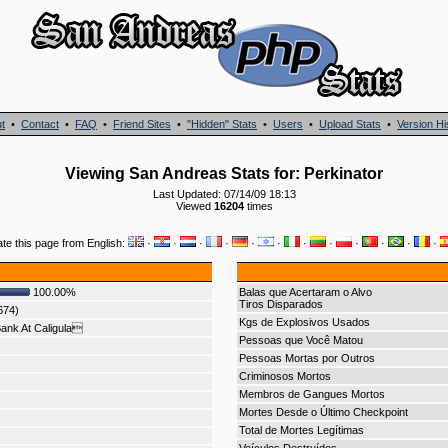
t
•
Contact
•
FAQ
•
Friend Sites
•
"Hidden" Stats
•
Users
•
Upload Stats
•
Version Hi
Viewing San Andreas Stats for: Perkinator
Last Updated: 07/14/09 18:13
Viewed
16204
times
ate this page from English:
·
·
·
·
·
·
·
·
·
·
·
·
100.00%
Balas que Acertaram o Alvo
Tiros Disparados
674)
Kgs de Explosivos Usados
ank At Caligula
Pessoas que Você Matou
Pessoas Mortas por Outros
Criminosos Mortos
Membros de Gangues Mortos
Mortes Desde o Último Checkpoint
Total de Mortes Legítimas