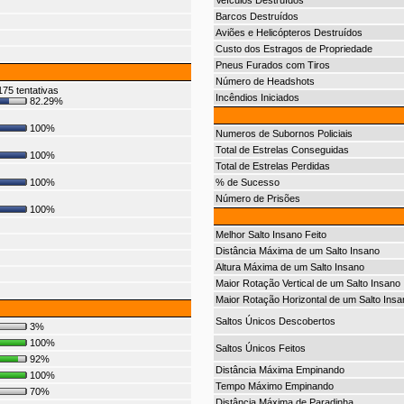
Veículos Destruídos
Barcos Destruídos
Aviões e Helicópteros Destruídos
Custo dos Estragos de Propriedade
Pneus Furados com Tiros
Número de Headshots
75 tentativas
Incêndios Iniciados
82.29%
100%
Numeros de Subornos Policiais
Total de Estrelas Conseguidas
100%
Total de Estrelas Perdidas
100%
% de Sucesso
Número de Prisões
100%
Melhor Salto Insano Feito
Distância Máxima de um Salto Insano
Altura Máxima de um Salto Insano
Maior Rotação Vertical de um Salto Insano
Maior Rotação Horizontal de um Salto Insa
Saltos Únicos Descobertos
3%
100%
Saltos Únicos Feitos
92%
Distância Máxima Empinando
100%
Tempo Máximo Empinando
70%
Distância Máxima de Paradinha