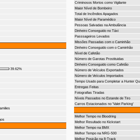
Criminosos Mortos como Vigilante
Maior Nível de Bombeiro
Total de Incêndios Apagados
Maior Nível de Paramédico
Pessoas Salvadas na Ambulância
Dinheiro Conseguido no Táxi
Passsageiros Levados
Missões Passadas com o Caminhão
Dinheiro Conseguido com o Caminhão
Nível de Cafetão
Número de Garotas Prostituidas
Dinheiro Conseguido como Cafetão
39.62%
Número de Veículos Exportados
Número de Veículos Importados
Tempo Usado para Completar a Hunter Qu
Entregas Feitas
Fotografias Tiradas
Níveis Passados no Estande de Tiro
Carros Estacionados no 'Valet Parking'
amilies
Melhor Tempo no Bloodring
gos
Melhor Resultado no Kickstart
Melhor Tempo na BMX
Melhor Tempo na NRG-500
Melhor Posição na 8-Track