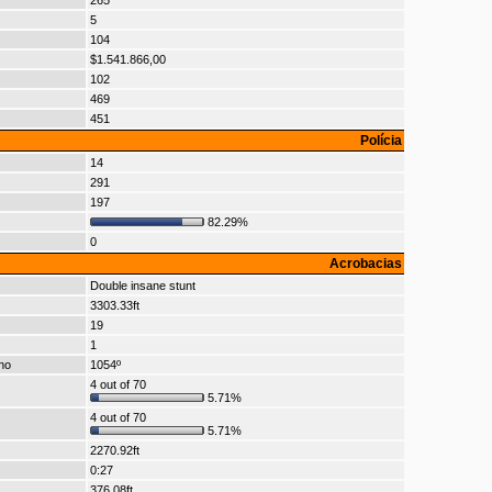
265
5
104
$1.541.866,00
102
469
451
Polícia
14
291
197
82.29%
0
Acrobacias
Double insane stunt
3303.33ft
19
1
no
1054º
4 out of 70
5.71%
4 out of 70
5.71%
2270.92ft
0:27
376.08ft