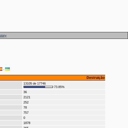
story
·
Destruição
13105 de 17746
73.85%
36
2121
252
78
757
0
1878