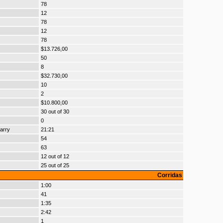
78
12
78
12
78
$13.726,00
50
8
$32.730,00
10
2
$10.800,00
30 out of 30
0
arry
21:21
54
63
12 out of 12
25 out of 25
Corridas
1:00
41
1:35
2:42
1