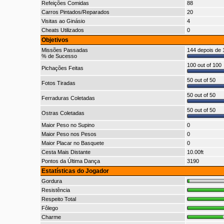
Refeições Comidas
88
Carros Pintados/Reparados
20
Visitas ao Ginásio
4
Cheats Utilizados
0
Objetivos
Missões Passadas
144 depois de 1
% de Sucesso
100 out of 100
Pichações Feitas
50 out of 50
Fotos Tiradas
50 out of 50
Ferraduras Coletadas
50 out of 50
Ostras Coletadas
Maior Peso no Supino
0
Maior Peso nos Pesos
0
Maior Placar no Basquete
0
Cesta Mais Distante
10.00ft
Pontos da Última Dança
3190
Estatísticas do Jogador
Gordura
Resistência
Respeito Total
Fôlego
Charme