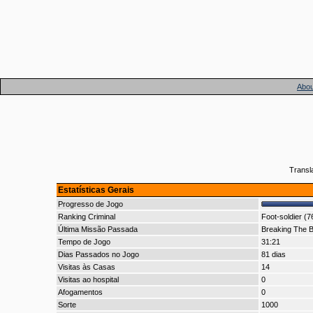
Abou
Transl
Estatísticas Gerais
Progresso de Jogo
Ranking Criminal
Foot-soldier (7
Última Missão Passada
Breaking The B
Tempo de Jogo
31:21
Dias Passados no Jogo
81 dias
Visitas às Casas
14
Visitas ao hospital
0
Afogamentos
0
Sorte
1000