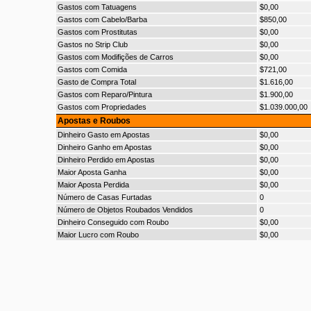
Gastos com Tatuagens
$0,00
Gastos com Cabelo/Barba
$850,00
Gastos com Prostitutas
$0,00
Gastos no Strip Club
$0,00
Gastos com Modifições de Carros
$0,00
Gastos com Comida
$721,00
Gasto de Compra Total
$1.616,00
Gastos com Reparo/Pintura
$1.900,00
Gastos com Propriedades
$1.039.000,00
Apostas e Roubos
Dinheiro Gasto em Apostas
$0,00
Dinheiro Ganho em Apostas
$0,00
Dinheiro Perdido em Apostas
$0,00
Maior Aposta Ganha
$0,00
Maior Aposta Perdida
$0,00
Número de Casas Furtadas
0
Número de Objetos Roubados Vendidos
0
Dinheiro Conseguido com Roubo
$0,00
Maior Lucro com Roubo
$0,00