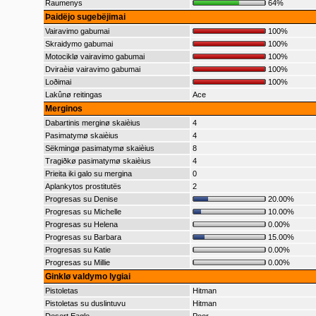
Raumenys
64%
Þaidëjo sugebëjimai
Vairavimo gabumai
100%
Skraidymo gabumai
100%
Motociklø vairavimo gabumai
100%
Dviraèiø vairavimo gabumai
100%
Loðimai
100%
Lakûnø reitingas
Ace
Merginos
Dabartinis merginø skaièius
4
Pasimatymø skaièius
4
Sëkmingø pasimatymø skaièius
8
Tragiðkø pasimatymø skaièius
4
Prieita iki galo su mergina
0
Aplankytos prostitutës
2
Progresas su Denise
20.00%
Progresas su Michelle
10.00%
Progresas su Helena
0.00%
Progresas su Barbara
15.00%
Progresas su Katie
0.00%
Progresas su Millie
0.00%
Ginklø valdymo lygiai
Pistoletas
Hitman
Pistoletas su duslintuvu
Hitman