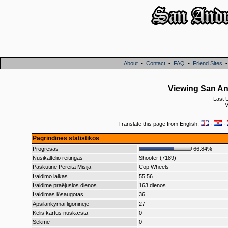
About
•
Contact
•
FAQ
•
Friend Sites
Viewing San And
Last 
V
Translate this page from English:
·
·
Pagrindinës statistikos
Progresas
66.84%
Nusikaltëlio reitingas
Shooter (7189)
Paskutinë Pereita Misija
Cop Wheels
Þaidimo laikas
55:56
Þaidime praëjusios dienos
163 dienos
Þaidimas iðsaugotas
36
Apsilankymai ligoninëje
27
Kelis kartus nuskæsta
0
Sëkmë
0