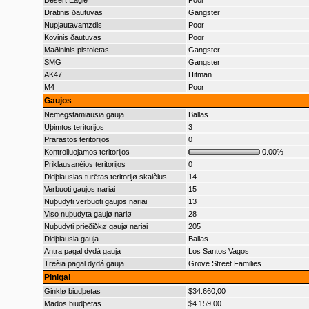
Desert Eagle
Poor
Ðratinis ðautuvas
Gangster
Nupjautavamzdis
Poor
Kovinis ðautuvas
Poor
Maðininis pistoletas
Gangster
SMG
Gangster
AK47
Hitman
M4
Poor
Gaujos
Nemëgstamiausia gauja
Ballas
Uþimtos teritorijos
3
Prarastos teritorijos
0
Kontroliuojamos teritorijos
0.00%
Priklausanèios teritorijos
0
Didþiausias turëtas teritorijø skaièius
14
Verbuoti gaujos nariai
15
Nuþudyti verbuoti gaujos nariai
13
Viso nuþudyta gaujø nariø
28
Nuþudyti prieðiðkø gaujø nariai
205
Didþiausia gauja
Ballas
Antra pagal dydá gauja
Los Santos Vagos
Treèia pagal dydá gauja
Grove Street Families
Pinigai
Ginklø biudþetas
$34.660,00
Mados biudþetas
$4.159,00