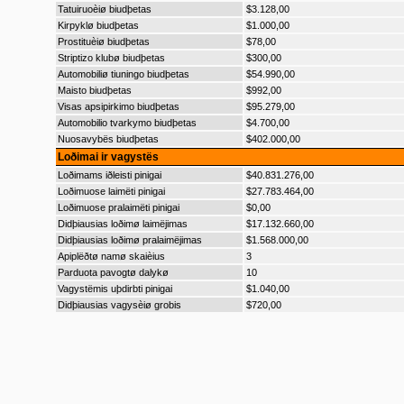
Tatuiruoèiø biudþetas
$3.128,00
Kirpyklø biudþetas
$1.000,00
Prostituèiø biudþetas
$78,00
Striptizo klubø biudþetas
$300,00
Automobiliø tiuningo biudþetas
$54.990,00
Maisto biudþetas
$992,00
Visas apsipirkimo biudþetas
$95.279,00
Automobilio tvarkymo biudþetas
$4.700,00
Nuosavybës biudþetas
$402.000,00
Loðimai ir vagystës
Loðimams iðleisti pinigai
$40.831.276,00
Loðimuose laimëti pinigai
$27.783.464,00
Loðimuose pralaimëti pinigai
$0,00
Didþiausias loðimø laimëjimas
$17.132.660,00
Didþiausias loðimø pralaimëjimas
$1.568.000,00
Apiplëðtø namø skaièius
3
Parduota pavogtø dalykø
10
Vagystëmis uþdirbti pinigai
$1.040,00
Didþiausias vagysèiø grobis
$720,00