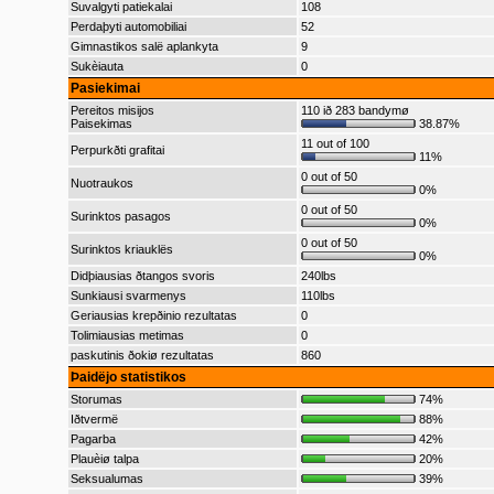
Suvalgyti patiekalai
108
Perdaþyti automobiliai
52
Gimnastikos salë aplankyta
9
Sukèiauta
0
Pasiekimai
Pereitos misijos
110 ið 283 bandymø
Paisekimas
38.87%
11 out of 100
Perpurkðti grafitai
11%
0 out of 50
Nuotraukos
0%
0 out of 50
Surinktos pasagos
0%
0 out of 50
Surinktos kriauklës
0%
Didþiausias ðtangos svoris
240lbs
Sunkiausi svarmenys
110lbs
Geriausias krepðinio rezultatas
0
Tolimiausias metimas
0
paskutinis ðokiø rezultatas
860
Þaidëjo statistikos
Storumas
74%
Iðtvermë
88%
Pagarba
42%
Plauèiø talpa
20%
Seksualumas
39%