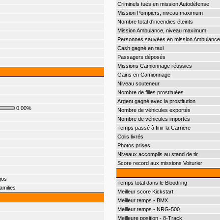
Criminels tués en mission Autodéfense
Mission Pompiers, niveau maximum
Nombre total d'incendies éteints
Mission Ambulance, niveau maximum
Personnes sauvées en mission Ambulance
Cash gagné en taxi
Passagers déposés
Missions Camionnage réussies
Gains en Camionnage
Niveau souteneur
Nombre de filles prostituées
Argent gagné avec la prostitution
0.00%
Nombre de véhicules exportés
Nombre de véhicules importés
Temps passé à finir la Carrière
Colis livrés
Photos prises
Niveaux accomplis au stand de tir
Score record aux missions Voiturier
gos
Temps total dans le Bloodring
amilies
Meilleur score Kickstart
Meilleur temps - BMX
Meilleur temps - NRG-500
Meilleure position - 8-Track