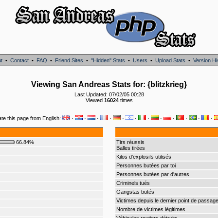
t
•
Contact
•
FAQ
•
Friend Sites
•
"Hidden" Stats
•
Users
•
Upload Stats
•
Version Hi
Viewing San Andreas Stats for: {blitzkrieg}
Last Updated: 07/02/05 00:28
Viewed
16024
times
ate this page from English:
·
·
·
·
·
·
·
·
·
·
·
·
66.84%
Tirs réussis
Balles tirées
Kilos d'explosifs utilisés
Personnes butées par toi
Personnes butées par d'autres
Criminels tués
Gangstas butés
Victimes depuis le dernier point de passag
Nombre de victimes légitimes