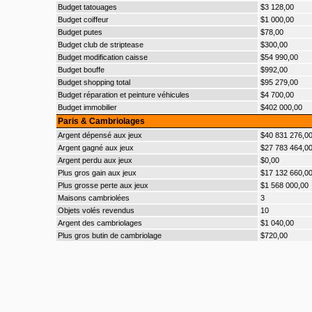
Budget tatouages
$3 128,00
Budget coiffeur
$1 000,00
Budget putes
$78,00
Budget club de striptease
$300,00
Budget modification caisse
$54 990,00
Budget bouffe
$992,00
Budget shopping total
$95 279,00
Budget réparation et peinture véhicules
$4 700,00
Budget immobilier
$402 000,00
Paris & Cambriolages
Argent dépensé aux jeux
$40 831 276,0
Argent gagné aux jeux
$27 783 464,0
Argent perdu aux jeux
$0,00
Plus gros gain aux jeux
$17 132 660,0
Plus grosse perte aux jeux
$1 568 000,00
Maisons cambriolées
3
Objets volés revendus
10
Argent des cambriolages
$1 040,00
Plus gros butin de cambriolage
$720,00