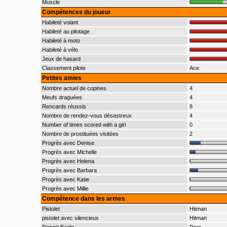
Muscle
Compétences du joueur
Habileté volant
Habileté au pilotage
Habileté à moto
Habileté à vélo
Jeux de hasard
Classement pilote
Ace
Petites amies
Nombre actuel de copines
4
Meufs draguées
4
Rencards réussis
8
Nombre de rendez-vous désastreux
4
Number of times scored with a girl
0
Nombre de prostituées visitées
2
Progrès avec Denise
Progrès avec Michelle
Progrès avec Helena
Progrès avec Barbara
Progrès avec Katie
Progrès avec Millie
Compétence dans les armes
Pistolet
Hitman
pistolet avec silencieux
Hitman