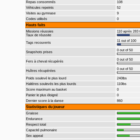
Repas consommés
108
Véhicules repeints
52
Visites au gymnase
9
Codes utilisés
0
Hauts faits
Missions réussies
110 après 283 t
Taux de réussite
11 out of 100
Tags recouverts
0 out of 50
Snapshots prises
0 out of 50
Fers à cheval récupérés
0 out of 50
Huîtres récupérées
Poids soulevé le plus lourd
240lbs
Haltères soulevés les plus lourds
110lbs
Score maximum au basket
0
Panier le plus éloigné
0
Dernier score à la danse
860
Statistiques du joueur
Graisse
Endurance
Respect total
Capacité pulmonaire
Sex appeal