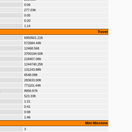
0:06
277.03ft
0:05
0:20
1:14
Travel
6950501.21ft
572684.44ft
12468.56ft
3700194.50ft
218407.06ft
1244740.25ft
131243.88ft
6548.08ft
283633.00ft
771101.44ft
t
8956.67ft
523.33ft
1:21
0:41
0:08
1:46
Mini Missions
3