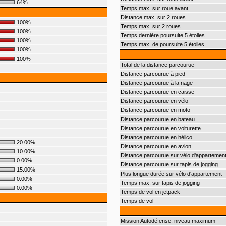
64%
Temps max. sur roue avant
Distance max. sur 2 roues
100%
Temps max. sur 2 roues
100%
Temps dernière poursuite 5 étoiles
100%
Temps max. de poursuite 5 étoiles
100%
100%
Total de la distance parcourue
Distance parcourue à pied
Distance parcourue à la nage
Distance parcourue en caisse
Distance parcourue en vélo
Distance parcourue en moto
Distance parcourue en bateau
Distance parcourue en voiturette
Distance parcourue en hélico
20.00%
Distance parcourue en avion
10.00%
Distance parcourue sur vélo d'appartemen
0.00%
Distance parcourue sur tapis de jogging
15.00%
Plus longue durée sur vélo d'appartement
0.00%
Temps max. sur tapis de jogging
0.00%
Temps de vol en jetpack
Temps de vol
Mission Autodéfense, niveau maximum