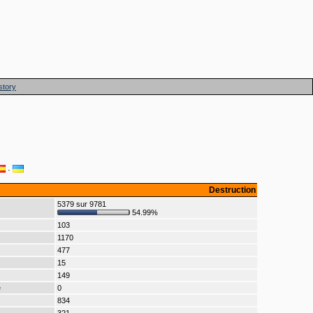
story
·
Destruction
5379 sur 9781
54.99%
103
1170
477
15
149
e
0
834