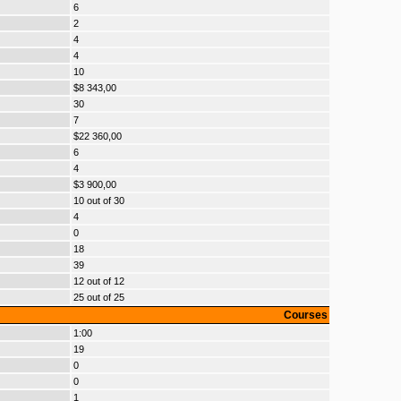
6
2
4
4
10
$8 343,00
30
7
$22 360,00
6
4
$3 900,00
10 out of 30
4
0
18
39
12 out of 12
25 out of 25
Courses
1:00
19
0
0
1