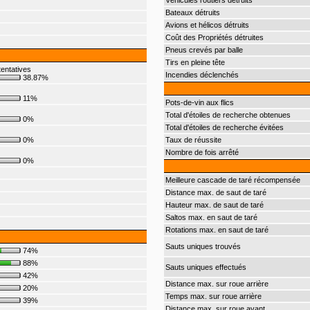
Véhicules routiers détruits
Bateaux détruits
Avions et hélicos détruits
Coût des Propriétés détruites
Pneus crevés par balle
Tirs en pleine tête
entatives
Incendies déclenchés
38.87%
11%
Pots-de-vin aux flics
Total d'étoiles de recherche obtenues
0%
Total d'étoiles de recherche évitées
0%
Taux de réussite
Nombre de fois arrêté
0%
Meilleure cascade de taré récompensée
Distance max. de saut de taré
Hauteur max. de saut de taré
Saltos max. en saut de taré
Rotations max. en saut de taré
Sauts uniques trouvés
74%
88%
Sauts uniques effectués
42%
Distance max. sur roue arrière
20%
Temps max. sur roue arrière
39%
Distance max. sur roue avant