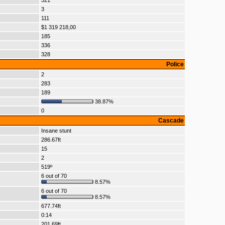
321
3
111
$1 319 218,00
185
336
328
Police
2
283
189
38.87%
0
Cascade
Insane stunt
286.67ft
15
2
519º
6 out of 70
8.57%
6 out of 70
8.57%
677.74ft
0:14
201.69ft