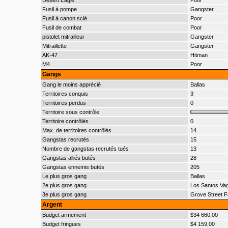
Desert Eagle
Poor
Fusil à pompe
Gangster
Fusil à canon scié
Poor
Fusil de combat
Poor
pistolet mitrailleur
Gangster
Mitraillette
Gangster
AK-47
Hitman
M4
Poor
Gangs
Gang le moins apprécié
Ballas
Territoires conquis
3
Territoires perdus
0
Territoire sous contrôle
Territoire contrôlés
0
Max. de territoires contrôlés
14
Gangstas recrutés
15
Nombre de gangstas recrutés tués
13
Gangstas alliés butés
28
Gangstas ennemis butés
205
Le plus gros gang
Ballas
2e plus gros gang
Los Santos Va
3e plus gros gang
Grove Street F
Argent
Budget armement
$34 660,00
Budget fringues
$4 159,00